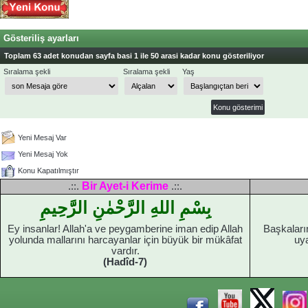
Gösteriliş ayarları
Toplam 63 adet konudan sayfa basi 1 ile 50 arasi kadar konu gösteriliyor
Sıralama şekli
Sıralama şekli
Yaş
Yeni Mesaj Var
Yeni Mesaj Yok
Konu Kapatılmıştır
Bir Ayet-i Kerime
.::.
.::.
بِسْمِ اللهِ الرَّحْمٰنِ الرَّحِيمِ
Ey insanlar! Allah'a ve peygamberine iman edip Allah
Başkaları
yolunda mallarını harcayanlar için büyük bir mükâfat
uya
vardır.
(Hadîd-7)