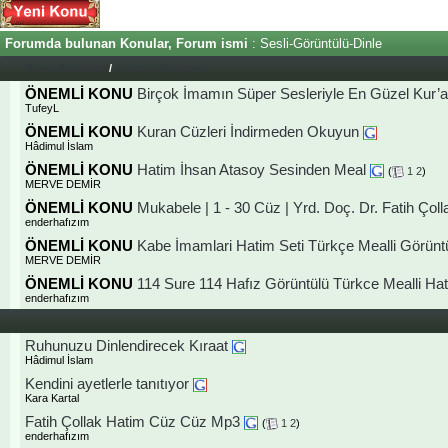
Forumda bulunan Konular, Forum ismi
: Sesli-Görüntülü-Dinle
Konu Başlıkları
/
Konuyu Başlatan
ÖNEMLİ KONU
Birçok İmamın Süper Sesleriyle En Güzel Kur’an-
TufeyL
ÖNEMLİ KONU
Kuran Cüzleri İndirmeden Okuyun
Hâdimul İslam
ÖNEMLİ KONU
Hatim İhsan Atasoy Sesinden Meal
(
1
2
)
MERVE DEMİR
ÖNEMLİ KONU
Mukabele | 1 - 30 Cüz | Yrd. Doç. Dr. Fatih Çoll
enderhafızım
ÖNEMLİ KONU
Kabe İmamlari Hatim Seti Türkçe Mealli Görün
MERVE DEMİR
ÖNEMLİ KONU
114 Sure 114 Hafız Görüntülü Türkce Mealli Ha
enderhafızım
Ruhunuzu Dinlendirecek Kıraat
Hâdimul İslam
Kendini ayetlerle tanıtıyor
Kara Kartal
Fatih Çollak Hatim Cüz Cüz Mp3
(
1
2
)
enderhafızım