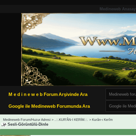
Medineweb Anasay
M e d i n e w e b Forum Arşivinde Ara
Google ile Medineweb Forumunda Ara
Medineweb Forum/Huzur Adresi
>
..::.KUR'ÂN-I KERİM.::.
>
Kurân-ı Kerîm
Sesli-Görüntülü-Dinle