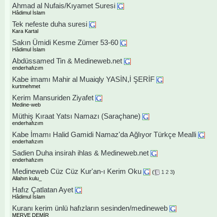
Ahmad al Nufais/Kıyamet Suresi
Hâdimul İslam
Tek nefeste duha suresi
Kara Kartal
Sakın Ümidi Kesme Zümer 53-60
Hâdimul İslam
Abdüssamed Tin & Medineweb.net
enderhafızım
Kabe imamı Mahir al Muaiqly YASİN,İ ŞERİF
kurtmehmet
Kerim Mansuriden Ziyafet
Medine-web
Müthiş Kıraat Yatsı Namazı (Saraçhane)
enderhafızım
Kabe İmamı Halid Gamidi Namaz'da Ağlıyor Türkçe Mealli
enderhafızım
Sadien Duha insirah ihlas & Medineweb.net
enderhafızım
Medineweb Cüz Cüz Kur'an-ı Kerim Oku
(
1
2
3
)
Allahın kulu_
Hafız Çatlatan Ayet
Hâdimul İslam
Kuranı kerim ünlü hafızların sesinden/medineweb
MERVE DEMİR