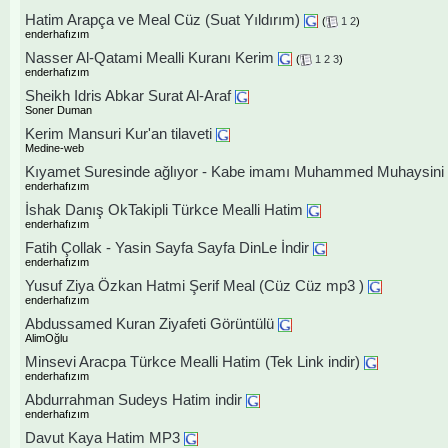
Hatim Arapça ve Meal Cüz (Suat Yıldırım)
(
1
2
)
enderhafızım
Nasser Al-Qatami Mealli Kuranı Kerim
(
1
2
3
)
enderhafızım
Sheikh Idris Abkar Surat Al-Araf
Soner Duman
Kerim Mansuri Kur'an tilaveti
Medine-web
Kıyamet Suresinde ağlıyor - Kabe imamı Muhammed Muhaysini
enderhafızım
İshak Danış OkTakipli Türkce Mealli Hatim
enderhafızım
Fatih Çollak - Yasin Sayfa Sayfa DinLe İndir
enderhafızım
Yusuf Ziya Özkan Hatmi Şerif Meal (Cüz Cüz mp3 )
enderhafızım
Abdussamed Kuran Ziyafeti Görüntülü
AlimOğlu
Minsevi Aracpa Türkce Mealli Hatim (Tek Link indir)
enderhafızım
Abdurrahman Sudeys Hatim indir
enderhafızım
Davut Kaya Hatim MP3