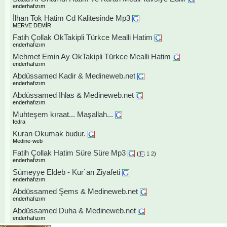
enderhafızım
İlhan Tok Hatim Cd Kalitesinde Mp3
MERVE DEMİR
Fatih Çollak OkTakipli Türkce Mealli Hatim
enderhafızım
Mehmet Emin Ay OkTakipli Türkce Mealli Hatim
enderhafızım
Abdüssamed Kadir & Medineweb.net
enderhafızım
Abdüssamed Ihlas & Medineweb.net
enderhafızım
Muhteşem kıraat... Maşallah...
fedra
Kuran Okumak budur.
Medine-web
Fatih Çollak Hatim Süre Süre Mp3
(
1
2
)
enderhafızım
Sümeyye Eldeb - Kur`an Ziyafeti
enderhafızım
Abdüssamed Şems & Medineweb.net
enderhafızım
Abdüssamed Duha & Medineweb.net
enderhafızım