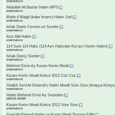
enderhafızım
Abdullah Ali Basfar Hatim MP3
enderhafızım
Mahir-il Maigli (kabe İmamı) Hatim Seti
enderhafızım
ishak Danis Cevsen ve Sureler
enderhafızım
Aziz Alili Hatim
enderhafızım
114 Sure 114 Hafız (114 Ayrı Hafızdan Kur'an-I Kerim Hatmi)
enderhafızım
İshak Danış Süreler
enderhafızım
Mehmet Emin Ay Kuranı Kerim Meali
enderhafızım
Kuranı Kerim Meali Kürtce 2012 Cüz Cüz
enderhafızım
Shaikh Sa'd Al-Ghamdi's Hatim Mealli Süre Süre (Arapça-Kürtçe
enderhafızım
Hatim Mehmet Emin Ay Sesinden
MERVE DEMİR
Kuranı Kerim Meali Kürtce 2012 Süre Süre
enderhafızım
Saad Al-Ghamdi Hatim ve Kuran Meali Tavsiye Edilir