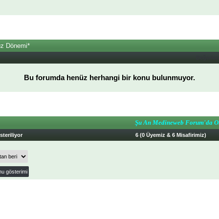
üz Dönemi*
Değerle
Bu forumda henüz herhangi bir konu bulunmuyor.
Şu An Medineweb Forum'da O
teriliyor
6 (0 Üyemiz & 6 Misafirimiz)