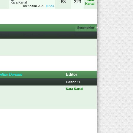
Kara
63
323
Kara Kartal
Kartal
08 Kasım 2021
10:23
Seçenekler
ndirme
Son Mesajlar
Cevaplar
Görüntüleme
nline Durumu
Editör
Editör : 1
Kara Kartal