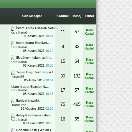
Son Mesajlar
Konular
Mesaj
Editör
İslam Ahlak Esasları Soru...
Kara
11
57
Kara Kartal
Kartal
11 Kasım 2021
10:24
İslam İnanç Esasları...
Kara
8
33
Kara Kartal
Kartal
08 Kasım 2021
10:19
ilk dönem islam tarihi...
Kara
15
64
Kara Kartal
Kartal
08 Kasım 2021
10:20
Temel Bilgi Teknolojisi I ...
Kara
30
132
nurşen35
Kartal
05 Aralık 2019
20:14
İslam İbadet Esasları 9....
Kara
17
57
Kara Kartal
Kartal
08 Kasım 2021
10:13
İlahiyat hazırlık
Kara
75
465
Dilaraturan
Kartal
28 Ağustos 2022
02:50
ilahiyat önlisans islam...
Kara
16
55
Kara Kartal
Kartal
08 Kasım 2021
10:16
Deneme Testi ( Ahlak )