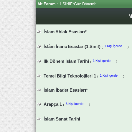
Alt Forum
: 1.SINIF*Güz Dönemi*
M
İslam Ahlak Esasları*
İslâm İnanc Esasları(1.Sınıf)
1 Kişi İçerde
(
)
İlk Dönem İslam Tarihi
1 Kişi İçerde
(
)
Temel Bilgi Teknolojileri 1
1 Kişi İçerde
(
)
İslam İbadet Esasları*
Arapça 1
3 Kişi İçerde
(
)
İslam Sanat Tarihi