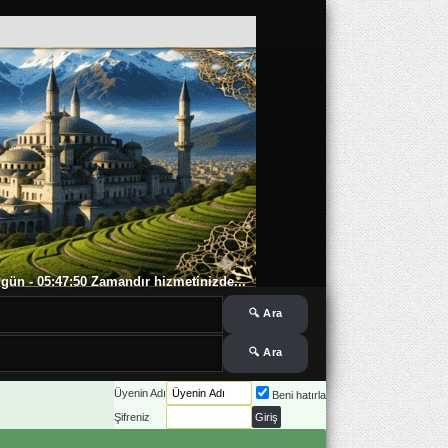
 6 gün - 05:47:50 Zamandır hizmetinizde...
Üyenin Adı
Beni hatırla
Şifreniz