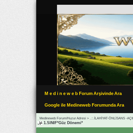
M e d i n e w e b Forum Arşivinde Ara
Google ile Medineweb Forumunda Ara
Medineweb Forum/Huzur Adresi
>
..::.İLAHİYAT-ÖNLİSANS -AÇ
1.SINIF*Güz Dönemi*