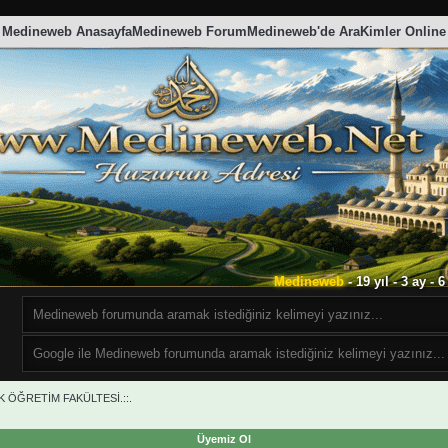
Medineweb Anasayfa
Medineweb Forum
Medineweb'de Ara
Kimler Online
Medineweb
- 19 yıl - 3 ay -
IK ÖĞRETİM FAKÜLTESİ.::.
Üyemiz Ol