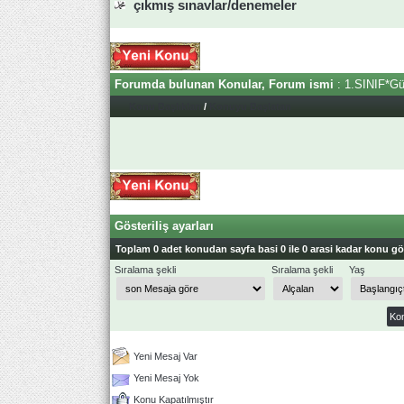
çıkmış sınavlar/denemeler
Forumda bulunan Konular, Forum ismi
: 1.SINIF*G
Konu Başlıkları
/
Konuyu Başlatan
Gösteriliş ayarları
Toplam 0 adet konudan sayfa basi 0 ile 0 arasi kadar konu gös
Sıralama şekli
Sıralama şekli
Yaş
Yeni Mesaj Var
Yeni Mesaj Yok
Konu Kapatılmıştır