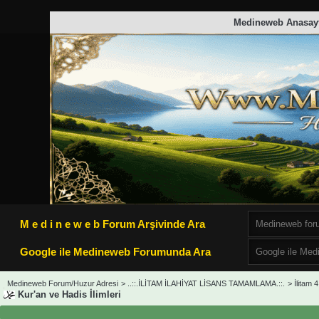
Medineweb Anasay
M e d i n e w e b Forum Arşivinde Ara
Google ile Medineweb Forumunda Ara
Medineweb Forum/Huzur Adresi
>
..::.İLİTAM İLAHİYAT LİSANS TAMAMLAMA.::.
>
İlitam 4
Kur'an ve Hadis İlimleri