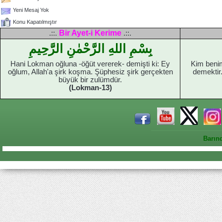
Yeni Mesaj Yok
Konu Kapatılmıştır
Bir Ayet-i Kerime
.::.
.::.
بِسْمِ اللهِ الرَّحْمٰنِ الرَّحِيمِ
Hani Lokman oğluna -öğüt vererek- demişti ki: Ey
Kim benim
oğlum, Allah'a şirk koşma. Şüphesiz şirk gerçekten
demektir
büyük bir zulümdür.
(Lokman-13)
Barın