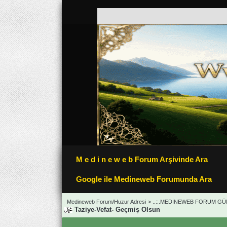
M e d i n e w e b Forum Arşivinde Ara
Google ile Medineweb Forumunda Ara
Medineweb Forum/Huzur Adresi
>
..::.MEDİNEWEB FORUM GÜN
Taziye-Vefat- Geçmiş Olsun