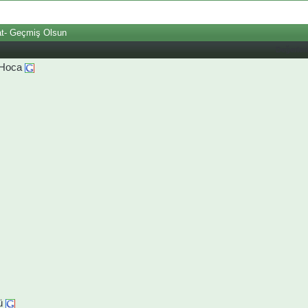
at- Geçmiş Olsun
Değerle
 Hoca
ü