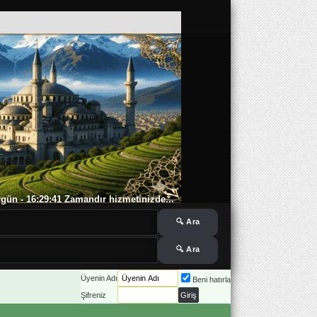
 6 gün - 16:29:42 Zamandır hizmetinizde...
Üyenin Adı
Beni hatırla
Şifreniz