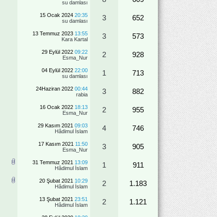
su damlası
15 Ocak 2024
20:35
3
652
su damlası
13 Temmuz 2023
13:55
3
573
Kara Kartal
29 Eylül 2022
09:22
2
928
Esma_Nur
04 Eylül 2022
22:00
1
713
su damlası
24Haziran 2022
00:44
3
882
rabia
16 Ocak 2022
18:13
2
955
Esma_Nur
29 Kasım 2021
09:03
4
746
Hâdimul İslam
17 Kasım 2021
11:50
3
905
Esma_Nur
31 Temmuz 2021
13:09
1
911
Hâdimul İslam
20 Şubat 2021
10:29
2
1.183
Hâdimul İslam
13 Şubat 2021
23:51
2
1.121
Hâdimul İslam