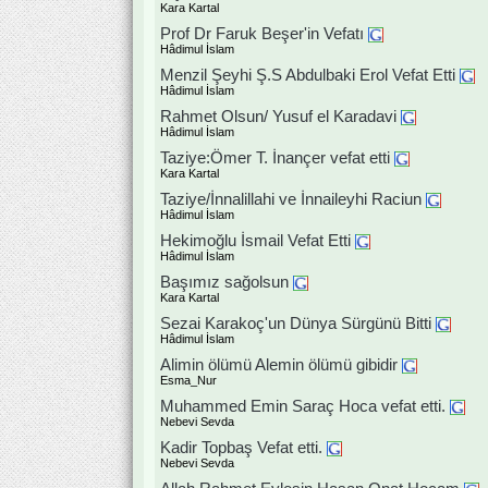
Kara Kartal
Prof Dr Faruk Beşer'in Vefatı
Hâdimul İslam
Menzil Şeyhi Ş.S Abdulbaki Erol Vefat Etti
Hâdimul İslam
Rahmet Olsun/ Yusuf el Karadavi
Hâdimul İslam
Taziye:Ömer T. İnançer vefat etti
Kara Kartal
Taziye/İnnalillahi ve İnnaileyhi Raciun
Hâdimul İslam
Hekimoğlu İsmail Vefat Etti
Hâdimul İslam
Başımız sağolsun
Kara Kartal
Sezai Karakoç'un Dünya Sürgünü Bitti
Hâdimul İslam
Alimin ölümü Alemin ölümü gibidir
Esma_Nur
Muhammed Emin Saraç Hoca vefat etti.
Nebevi Sevda
Kadir Topbaş Vefat etti.
Nebevi Sevda