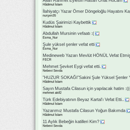
Allah Rahmet Eylesin Hasan Onat Hocam
Hâdimul İslam
İlahiyatçı Yazar Ömer Döngeloğlu Hayatını Ka
nurşen35
Kudüs Şairimizi Kaybettik
Hâdimul İslam
Abdullah Mursinin vefaatı :(
Esma_Nur
Şule yüksel şenler vefat etti
Esma_Nur
Medineweb Yazarı Mevlüt HÖNÜL Vefat Etmiş
FECR
Mehmet Şevket Eygi vefat etti.
Nebevi Sevda
"HUZUR SOKAĞI"Sakini Şule Yüksel Şenler
Hâdimul İslam
Sayın Mustafa Cilasun için yapılacak hatim :(((
mehmet akif2
Türk Edebiyatının Beyaz Kartal'ı Vefat Etti..
Hâdimul İslam
Yazarımız Mustafa Cilasun Yoğun Bakımda
Hâdimul İslam
11 Aylık Bebeğin katilleri Kim?
Nebevi Sevda