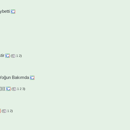
ybetti
tir
(
1
2
)
 Yoğun Bakımda
(((
(
1
2
3
)
(
1
2
)