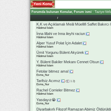
Forumda bulunan Konular, Forum ismi
: Taziye-Vef
Konu Başlıkları
/
Konuyu Başlatan
K.K ve Açıklamalı Meâl Müellifi Saffet Bakırcı
Hâdimul İslam
İnna lillahi ve Inna ileyhi raciun
Hâdimul İslam
Alper Yusuf Polat İçin Adalet
Hâdimul İslam
Ümit Yorgunu Bülent Akyürek
Hâdimul İslam
Y. Bülent Bakiler Mekanı Cennet Olsun
Hâdimul İslam
Fetolar bitmez ama!
Esma_Nur
Tarifsiz Acımız
(
1
2
)
Esma_Nur
Rachel Corrieler Bitmez
Hâdimul İslam
Yasdayız😭
Esma_Nur
Diyarbakırlı Filozof Ramazan Abimiz Öldürüld