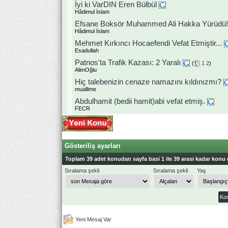
İyi ki VarDIN Eren Bülbül
Hâdimul İslam
Efsane Boksör Muhammed Ali Hakka Yürüdü!
Hâdimul İslam
Mehmet Kırkıncı Hocaefendi Vefat Etmiştir...
Esadullah
Patnos'ta Trafik Kazası: 2 Yaralı
(
1
2
)
AlimOğlu
Hiç talebenizin cenaze namazını kıldınızmı?
muallime
Abdulhamit (bedii hamit)abi vefat etmiş.
FECR
Gösteriliş ayarları
Toplam 39 adet konudan sayfa basi 1 ile 39 arasi kadar konu 
Sıralama şekli
Sıralama şekli
Yaş
Yeni Mesaj Var