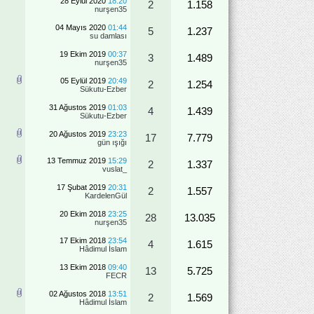
28 Eylül 2020
18:20
2
1.158
nurşen35
04 Mayıs 2020
01:44
5
1.237
su damlası
19 Ekim 2019
00:37
3
1.489
nurşen35
05 Eylül 2019
20:49
2
1.254
Sükutu-Ezber
31 Ağustos 2019
01:03
4
1.439
Sükutu-Ezber
20 Ağustos 2019
23:23
17
7.779
gün ışığı
13 Temmuz 2019
15:29
2
1.337
vuslat_
17 Şubat 2019
20:31
2
1.557
KardelenGül
20 Ekim 2018
23:25
28
13.035
nurşen35
17 Ekim 2018
23:54
4
1.615
Hâdimul İslam
13 Ekim 2018
09:40
13
5.725
FECR
02 Ağustos 2018
13:51
2
1.569
Hâdimul İslam