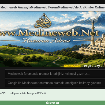
Medineweb Anasayfa
Medineweb Forum
Medineweb'de Ara
Kimler Online
Medineweb
- 19 yıl - 3 ay -
CEL.::.
>
Üyelerimizin Tanışma Bölümü
Üyemiz Ol