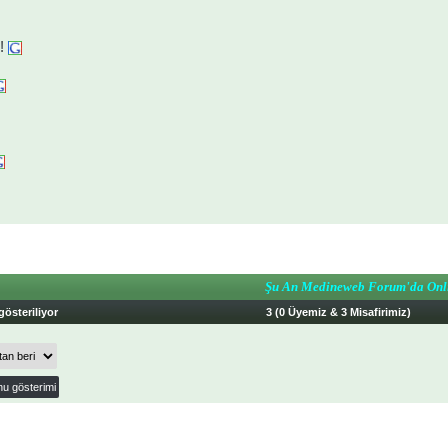
!
Şu An Medineweb Forum'da Onl
gösteriliyor
3 (0 Üyemiz & 3 Misafirimiz)