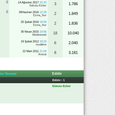
14 Ağustos 2017
15:33
3
1.786
Sükutu-Ezber
05Haziran 2016
12:28
2
1.849
Esma_Nur
25 Şubat 2016
19:09
2
1.836
Esma_Nur
30 Nisan 2015
19:56
18
10.040
Medineweb
19 Şubat 2012
18:20
6
2.040
muallime
22 Mart 2011
21:08
8
3.181
Arasat
ine Durumu
Editör
Editör : 1
Sükutu-Ezber