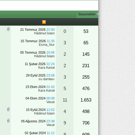
Seçenekler
ndirme
Son Mesajlar
Cevaplar
Görüntüleme
21 Temmuz 2026
22:00
0
53
Hâdimul İslam
15 Temmuz 2026
11:35
3
65
Esma_Nur
05 Temmuz 2026
15:06
2
145
Hâdimul İslam
11 Şubat 2026
22:24
2
231
Kara Kartal
29 Eylül 2025
23:08
3
255
su damlası
23 Ekim 2024
01:42
5
476
Kara Kartal
04 Ekim 2024
00:08
11
1.653
Vasat
15 Eylül 2024
12:02
4
498
Hâdimul İslam
05 Ağustos 2024
23:38
9
706
Vasat
02 Şubat 2024
11:12
8
609