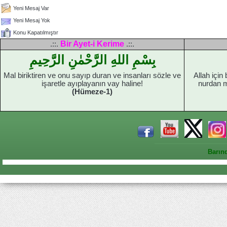
Yeni Mesaj Var
Yeni Mesaj Yok
Konu Kapatılmıştır
Bir Ayet-i Kerime
.::.
.::.
بِسْمِ اللهِ الرَّحْمٰنِ الرَّحِيمِ
Mal biriktiren ve onu sayıp duran ve insanları sözle ve
Allah için
işaretle ayıplayanın vay haline!
nurdan mi
(Hümeze-1)
Barın