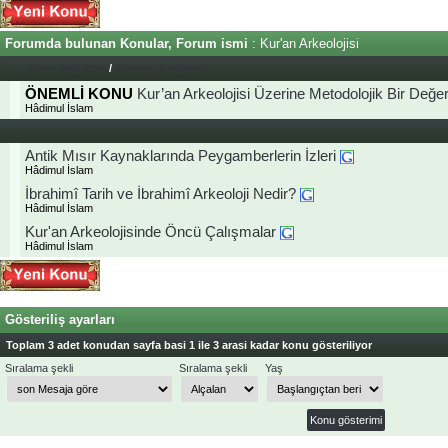
Forumda bulunan Konular, Forum ismi
: Kur'an Arkeolojisi
Konu Başlıkları
/
Konuyu Başlatan
ÖNEMLİ KONU
Kur’an Arkeolojisi Üzerine Metodolojik Bir Değe
Hâdimul İslam
Antik Mısır Kaynaklarında Peygamberlerin İzleri
Hâdimul İslam
İbrahimî Tarih ve İbrahimî Arkeoloji Nedir?
Hâdimul İslam
Kur'an Arkeolojisinde Öncü Çalışmalar
Hâdimul İslam
Gösteriliş ayarları
Toplam 3 adet konudan sayfa basi 1 ile 3 arasi kadar konu gösteriliyor
Sıralama şekli
Sıralama şekli
Yaş