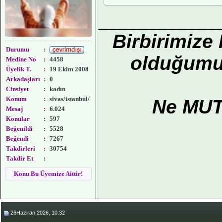
____________
Birbirimize
Durumu
:
olduğumuz
Medine No
:
4458
Üyelik T.
:
19 Ekim 2008
Arkadaşları
:
0
Cinsiyet
:
kadın
Konum
:
sivas/istanbul/
Ne MUT
Mesaj
:
6.024
Konular
:
597
Beğenildi
:
5528
Beğendi
:
7267
Takdirleri
:
30754
Takdir Et
:
Konu Bu Üyemize Aittir!
26Haziran 2026, 10:32