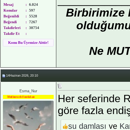
____________
Mesaj
:
6.024
Birbirimize
Konular
:
597
Beğenildi
:
5528
olduğumuz
Beğendi
:
7267
Takdirleri
:
30754
Takdir Et
:
Konu Bu Üyemize Aittir!
Ne MUT
14Haziran 2026, 20:10
Esma_Nur
Her seferinde R
Medineweb Emekdarı
göre fazla end
su damlası
ve
Ka