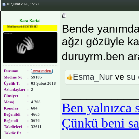
10 Şubat 2026, 15:50
Kara Kartal
Bende yanımda b
Medineweb EDİTÖRÜ
ağzı gözüyle ka
duruyrm.ben ar
Durumu
:
Esma_Nur
ve
su 
Medine No
:
59105
Üyelik T.
:
03 Şubat 2018
Arkadaşları
:
2
____________
Cinsiyet
:
Mesaj
:
4.708
Ben yalnızca 
Konular
:
604
Beğenildi
:
4665
Çünkü beni sad
Beğendi
:
5676
Takdirleri
:
32611
Takdir Et
: