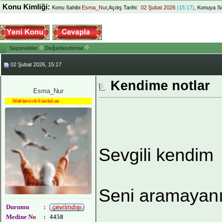
Konu Kimliği:
Konu Sahibi
Esma_Nur
,Açılış Tarihi:
02 Şubat 2026
(15:17)
, Konuya S
Seçenekler
Değerlendirme
02 Şubat 2026, 15:17
Kendime notlar
Esma_Nur
Medineweb Emekdarı
Sevgili kendim
Seni aramayan
Durumu
:
Medine No
:
4458