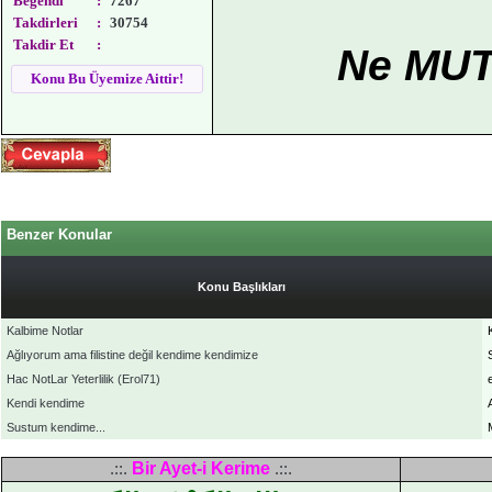
Beğendi
:
7267
Takdirleri
:
30754
Takdir Et
:
Ne MUT
Konu Bu Üyemize Aittir!
Benzer Konular
Konu Başlıkları
Kalbime Notlar
Ağlıyorum ama filistine değil kendime kendimize
Hac NotLar Yeterlilik (Erol71)
Kendi kendime
Sustum kendime...
Bir Ayet-i Kerime
.::.
.::.