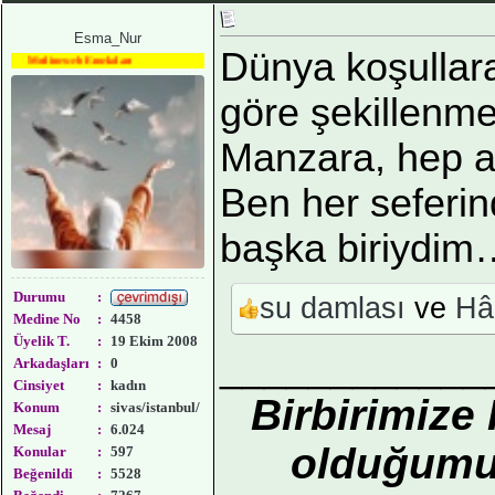
Esma_Nur
Dünya koşullar
Medineweb Emekdarı
göre şekillenme
Manzara, hep a
Ben her seferi
başka biriydim
Durumu
:
su damlası
ve
Hâ
Medine No
:
4458
Üyelik T.
:
19 Ekim 2008
____________
Arkadaşları
:
0
Cinsiyet
:
kadın
Birbirimize
Konum
:
sivas/istanbul/
Mesaj
:
6.024
olduğumuz
Konular
:
597
Beğenildi
:
5528