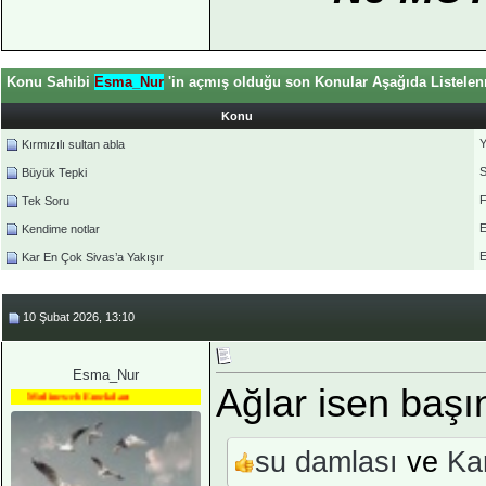
Konu Sahibi
Esma_Nur
'in açmış olduğu son Konular Aşağıda Listelen
Konu
Y
Kırmızılı sultan abla
S
Büyük Tepki
F
Tek Soru
Kendime notlar
Kar En Çok Sivas’a Yakışır
10 Şubat 2026, 13:10
Esma_Nur
Ağlar isen başı
Medineweb Emekdarı
su damlası
ve
Ka