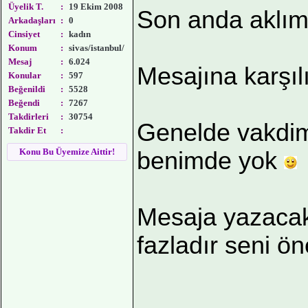
Üyelik T.
:
19 Ekim 2008
Son anda aklım
Arkadaşları
:
0
Cinsiyet
:
kadın
Konum
:
sivas/istanbul/
Mesaj
:
6.024
Mesajına karşıl
Konular
:
597
Beğenildi
:
5528
Beğendi
:
7267
Takdirleri
:
30754
Genelde vakdim 
Takdir Et
:
Konu Bu Üyemize Aittir!
benimde yok
Mesaja yazacak 
fazladır seni ö