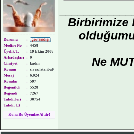
____________
Birbirimize
olduğumuz
Durumu
:
Medine No
:
4458
Üyelik T.
:
19 Ekim 2008
Arkadaşları
:
0
Ne MUT
Cinsiyet
:
kadın
Konum
:
sivas/istanbul/
Mesaj
:
6.024
Konular
:
597
Beğenildi
:
5528
Beğendi
:
7267
Takdirleri
:
30754
Takdir Et
:
Konu Bu Üyemize Aittir!