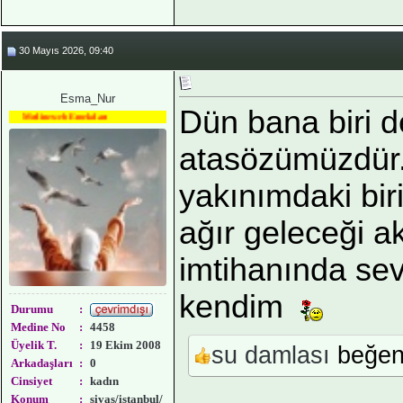
30 Mayıs 2026, 09:40
Esma_Nur
Dün bana biri d
Medineweb Emekdarı
atasözümüzdür.
yakınımdaki bir
ağır geleceği a
imtihanında sev
kendim
Durumu
:
Medine No
:
4458
Üyelik T.
:
19 Ekim 2008
su damlası
beğen
Arkadaşları
:
0
Cinsiyet
:
kadın
Konum
:
sivas/istanbul/