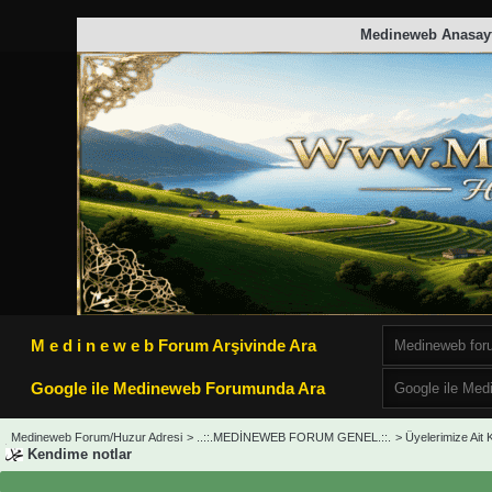
Medineweb Anasay
M e d i n e w e b Forum Arşivinde Ara
Google ile Medineweb Forumunda Ara
Medineweb Forum/Huzur Adresi
>
..::.MEDİNEWEB FORUM GENEL.::.
>
Üyelerimize Ait K
Kendime notlar