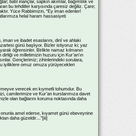
r; batıl inançlar, sapkın akımlar, bağımlılık ve
an bu tehditler karşısında çaresiz değiliz. Çare;
maktır. Yüce Rabbimizin, “Ey iman edenler!
latlarımıza helal haram hassasiyeti
 iman ve ibadet esaslarını, dinî ve ahlaki
artesi günü başlıyor. Bizler istiyoruz ki; yaz
yarak öğrensinler. Birlikte namaz kılmanın
dirliği ve milletimizin huzuru için Kur’an’ın
nlar. Gençlerimiz; zihinlerindeki sorulara,
oyu iyiliklere omuz omuza yürüyecekleri
u meyve verecek en kıymetli tohumdur. Bu
zi, camilerimize ve Kur’an kurslarımıza davet
mizle olan bağlarını koruma noktasında daha
 ve onunla amel ederse, kıyamet günü ebeveynine
ktan daha güzeldir…”[iii]