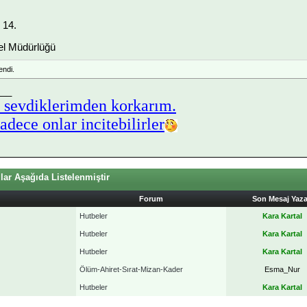
, 14.
el Müdürlüğü
ndi.
___
 sevdiklerimden korkarım.
dece onlar incitebilirler
ar Aşağıda Listelenmiştir
Forum
Son Mesaj Yaz
Hutbeler
Kara Kartal
Hutbeler
Kara Kartal
Hutbeler
Kara Kartal
Ölüm-Ahiret-Sırat-Mizan-Kader
Esma_Nur
Hutbeler
Kara Kartal