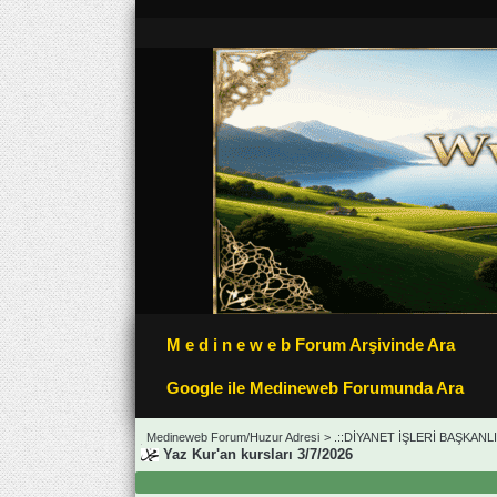
M e d i n e w e b Forum Arşivinde Ara
Google ile Medineweb Forumunda Ara
Medineweb Forum/Huzur Adresi
>
.::DİYANET İŞLERİ BAŞKANLIĞ
Yaz Kur'an kursları 3/7/2026