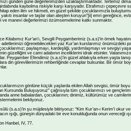
mızı günden güne değerlerimizden uzaklaştırmaktadır. Tertemiz dimağla
girdabında kaybolma riskiyle karşı karşıyadır. Etrafımızı çepeçevre sar
e hitap eden ilim ve hikmeti, en güzel şekilde çocuklarımızla buluştur
i yakıtı insanlar ve taşlar olan ateşten koruyun”[ii] emri gereğince, ev
li ve manevi değerlerimizi özümsemelerine katkı sunmaktır.
e Kitabımız Kur’an’ı, Sevgili Peygamberimiz (s.a.s)’in örnek hayatını,
e adetlerimizi öğrenebilecekleri yaz Kur’an kurslarımız önümüzdeki paz
çocuklarımız; paylaşmayı, kardeşliği, yardımlaşmayı ve sevgiyi yaşa
n güzelliğini ve cami adabının inceliklerini idrak etsinler. Vatanımızın 
lar. Peygamber Efendimiz (s.a.s)’in güzel ahlakıyla erken yaşta tanışsı
şlara din görevlilerimizin rehberliğinde cevaplar bulsunlar. Bir ömür b
lar.
cuklarımızın gönlüne küçük yaşlarda ekilen Allah sevgisi, ömür boy
an Kursunda Buluşuyoruz” çağrısıyla tüm çocuklarımızı ve gençlerimi
anda anne babalardan, çocuklarının; dinimiz, kültürümüz ve camileri
stermelerini bekliyoruz.
sûlü (s.a.s)’in şu müjdesiyle bitiriyoruz: “Kim Kur’an-ı Kerim’i okur
Bu tacın ışığı, güneşin dünyadaki bir eve konulduğunda onun vereceği ışı
 İbn Hanbel, IV, 77.