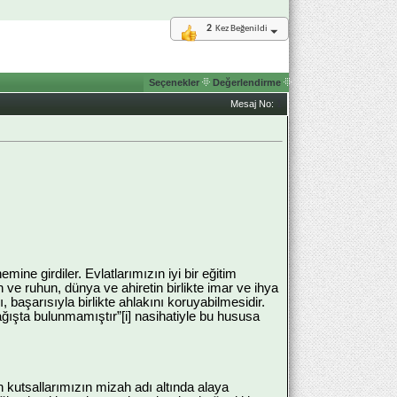
2
Kez Beğenildi
Seçenekler
Değerlendirme
Mesaj No:
1
ine girdiler. Evlatlarımızın iyi bir eğitim
ve ruhun, dünya ve ahiretin birlikte imar ve ihya
, başarısıyla birlikte ahlakını koruyabilmesidir.
ğışta bulunmamıştır”[i] nasihatiyle bu hususa
n kutsallarımızın mizah adı altında alaya