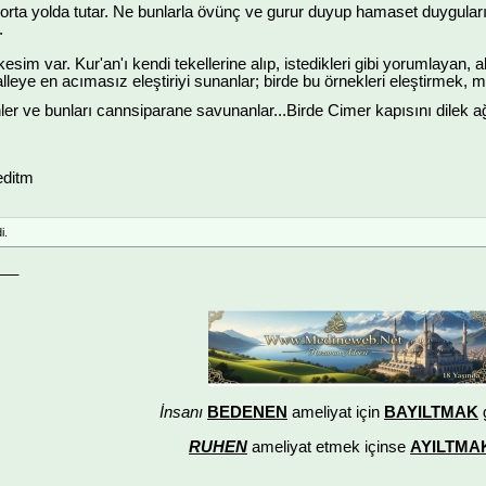
orta yolda tutar. Ne bunlarla övünç ve gurur duyup hamaset duyguları g
.
esim var. Kur'an'ı kendi tekellerine alıp, istedikleri gibi yorumlayan,
leye en acımasız eleştiriyi sunanlar; birde bu örnekleri eleştirmek, m
r ve bunları cannsiparane savunanlar...Birde Cimer kapısını dilek ağ
ditm
i.
___
İnsanı
BEDENEN
ameliyat için
BAYILTMAK
g
RUHEN
ameliyat etmek içinse
AYILTMAK