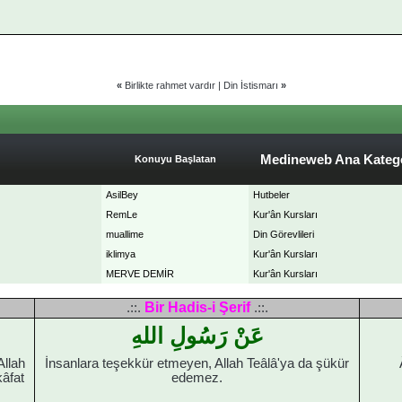
«
Birlikte rahmet vardır
|
Din İstismarı
»
Medineweb Ana Katego
Konuyu Başlatan
AsilBey
Hutbeler
RemLe
Kur'ân Kursları
muallime
Din Görevlileri
iklimya
Kur'ân Kursları
MERVE DEMİR
Kur'ân Kursları
Bir Hadis-i Şerif
.::.
.::.
عَنْ رَسُولِ اللهِ
Allah
İnsanlara teşekkür etmeyen, Allah Teâlâ'ya da şükür
kâfat
edemez.