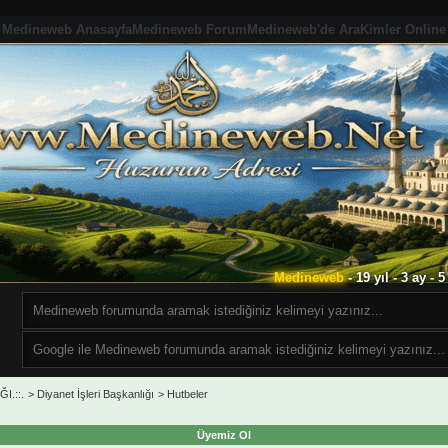
Medineweb Anasayfa
Medineweb Forum
Medineweb'de Ara
Kimler Online
Medineweb
- 19 yıl - 3 ay -
I.::.
>
Diyanet İşleri Başkanlığı
>
Hutbeler
Üyemiz Ol