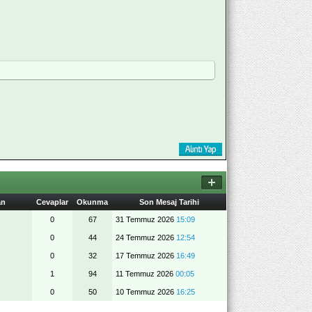
an
Cevaplar
Okunma
Son Mesaj Tarihi
0
67
31 Temmuz 2026
15:09
0
44
24 Temmuz 2026
12:54
0
32
17 Temmuz 2026
16:49
1
94
11 Temmuz 2026
00:05
0
50
10 Temmuz 2026
16:25