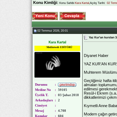
Konu Kimliği:
Konu Sahibi
Kara Kartal
,Açılış Tarihi:
02 Tem
02 Temmuz 2026, 20:01
Yaz Kur'an kursları 3
Kara Kartal
Medineweb EDİTÖRÜ
Diyanet Haber
YAZ KUR’AN KUR
Muhterem Müslüma
Geçtiğimiz hafta iti
Durumu
:
almaları toplumumuz
edilmesi gerekmekted
Medine No
:
59105
Resûl-i Ekrem (s.a.
Üyelik T.
:
03 Şubat 2018
dikkatlerimizi çekm
Arkadaşları
:
2
Cinsiyet
:
Kıymetli Anne Baba
Mesaj
:
4.708
Modern çağın getird
Konular
:
604