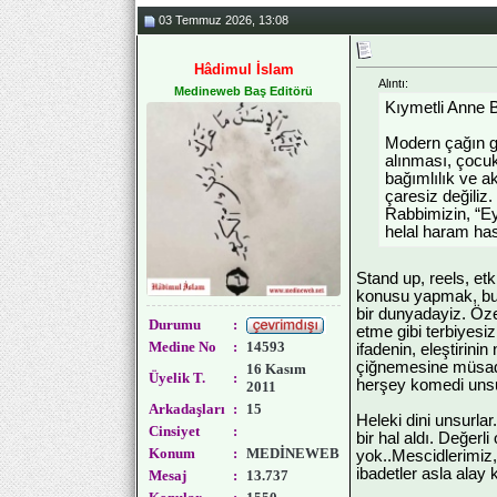
03 Temmuz 2026, 13:08
Hâdimul İslam
Alıntı:
Medineweb Baş Editörü
Kıymetli Anne B
Modern çağın ge
alınması, çocuk
bağımlılık ve a
çaresiz değiliz
Rabbimizin, “Ey 
helal haram has
Stand up, reels, etk
konusu yapmak, bun
bir dunyadayiz. Öze
Durumu
:
etme gibi terbiyesi
Medine No
:
14593
ifadenin, eleştirini
çiğnemesine müsade
16 Kasım
Üyelik T.
:
herşey komedi unsur
2011
Arkadaşları
:
15
Heleki dini unsurla
Cinsiyet
:
bir hal aldı. Değer
Konum
:
MEDİNEWEB
yok..Mescidlerimiz,
ibadetler asla alay
Mesaj
:
13.737