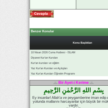
Benzer Konular
Konu Başlıkları
10 Nisan 2026 Cuma Hutbesi - İSLAM
Diyanet Kur'an Kursları
Kur'an kursları ve eğitim
Yaz Kur'an Kursları ve Açılışları
Yaz Kur'an Kursları Öğretim Programı
Bir Ayet-i Kerime
.::.
.::.
بِسْمِ اللهِ الرَّحْمٰنِ الرَّحِيمِ
Ey insanlar! Allah'a ve peygamberine iman edip 
yolunda mallarını harcayanlar için büyük bir mü
vardır.