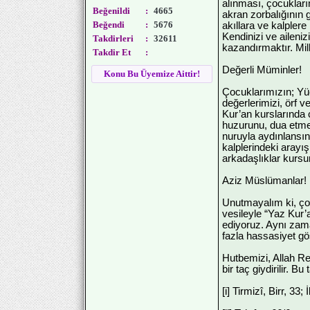
alınması, çocukları
Beğenildi
:
4665
akran zorbalığının 
Beğendi
:
5676
akıllara ve kalpler
Kendinizi ve aileniz
Takdirleri
:
32611
kazandırmaktır. Mil
Takdir Et
:
Değerli Müminler!
Konu Bu Üyemize Aittir!
Çocuklarımızın; Yüc
değerlerimizi, örf v
Kur’an kurslarında 
huzurunu, dua etmeni
nuruyla aydınlansın
kalplerindeki arayı
arkadaşlıklar kursun
Aziz Müslümanlar!
Unutmayalım ki, ço
vesileyle “Yaz Kur’
ediyoruz. Aynı zam
fazla hassasiyet gö
Hutbemizi, Allah Re
bir taç giydirilir. 
[i] Tirmizî, Birr, 33;