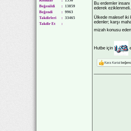
Konular
:
1550
Bu erdemler insanı 
Beğenildi
:
13859
ederek eziklenmeli.
Beğendi
:
9963
Ülkede malesef iki k
Takdirleri
:
33465
edenler; karşı mahal
Takdir Et
:
mizah konusu edenle
Hutbe için
e
Kara Kartal
beğend
_______________