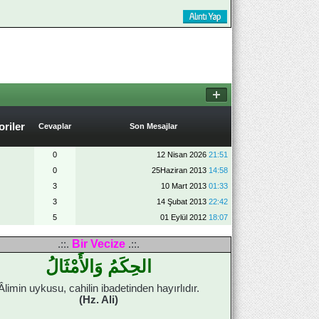
riler
Cevaplar
Son Mesajlar
0
12 Nisan 2026
21:51
0
25Haziran 2013
14:58
3
10 Mart 2013
01:33
3
14 Şubat 2013
22:42
5
01 Eylül 2012
18:07
Bir Vecize
.::.
.::.
الحِكَمُ وَالأَمْثَالُ
Âlimin uykusu, cahilin ibadetinden hayırlıdır.
(Hz. Ali)