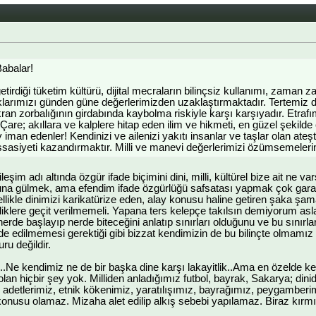
abalar!
tirdiği tüketim kültürü, dijital mecraların bilinçsiz kullanımı, zaman 
larımızı günden güne değerlerimizden uzaklaştırmaktadır. Tertemiz dim
kran zorbalığının girdabında kaybolma riskiyle karşı karşıyadır. Etraf
. Çare; akıllara ve kalplere hitap eden ilim ve hikmeti, en güzel şekil
iman edenler! Kendinizi ve ailenizi yakıtı insanlar ve taşlar olan ateş
sasiyeti kazandırmaktır. Milli ve manevi değerlerimizi özümsemeleri
ileşim adı altında özgür ifade biçimini dini, milli, kültürel bize ait ne 
a gülmek, ama efendim ifade özgürlüğü safsatası yapmak çok garab
llikle dinimizi karikatürize eden, alay konusu haline getiren şaka şam
zliklere geçit verilmemeli. Yapana ters kelepçe takılsın demiyorum asl
n nerde başlayıp nerde biteceğini anlatıp sınırları olduğunu ve bu sınırl
 edilmemesi gerektiği gibi bizzat kendimizin de bu bilinçte olmamı
u değildir.
r...Ne kendimiz ne de bir başka dine karşı lakayitlik..Ama en özelde k
li olan hiçbir şey yok. Milliden anladığımız futbol, bayrak, Sakarya; d
 adetlerimiz, etnik kökenimiz, yaratılışımız, bayrağımız, peygamberimi
 konusu olamaz. Mizaha alet edilip alkış sebebi yapılamaz. Biraz kırmız