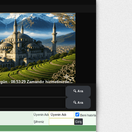
 5 gün - 08:53:30 Zamandır hizmetinizde...
Üyenin Adı
Beni hatırla
Şifreniz