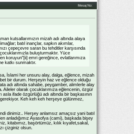
Mesaj No:
2
zaman kutsallarımızın mizah adı altında alaya
ağlar; batıl inançlar, sapkın akımlar,
ımızı çepeçevre saran bu tehditler karşısında
de çocuklarımızla buluşturmaktır. Yüce
ten koruyun”[ii] emri gereğince, evlatlarımıza
ne katkı sunmaktır.
varsa, İslami her unsuru alay, dalga, eğlence, mizah
et bir durum. Herşeyin haz ve eğlence olduğu
ata adı altında sahabe, peygamber, alimlerle alay
a. Aileler olarak çocuklarımıza eğlencenin, özgür
arı asla ifade özgürlüğü adı altında bir başkasının
z gerekiyor. Keh keh keh herşeye gülünmez,
endi dinimiz.. Herşey anlamsız amaçsız yani batıl
iniden anladığımız Ayasofya (cami), başkada bişey
z, kitabımız, başörtümüz, kılık kıyafet,sakal,
ı çizginiz olsun.