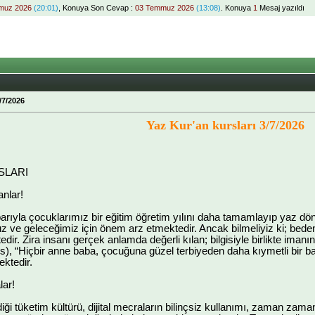
muz 2026
(20:01)
, Konuya Son Cevap :
03 Temmuz 2026
(13:08)
. Konuya
1
Mesaj yazıldı
/7/2026
Yaz Kur'an kursları 3/7/2026
SLARI
nlar!
barıyla çocuklarımız bir eğitim öğretim yılını daha tamamlayıp yaz dönem
 ve geleceğimiz için önem arz etmektedir. Ancak bilmeliyiz ki; beden 
ir. Zira insanı gerçek anlamda değerli kılan; bilgisiyle birlikte imanını
s), “Hiçbir anne baba, çocuğuna güzel terbiyeden daha kıymetli bir ba
ektedir.
lar!
iği tüketim kültürü, dijital mecraların bilinçsiz kullanımı, zaman zama