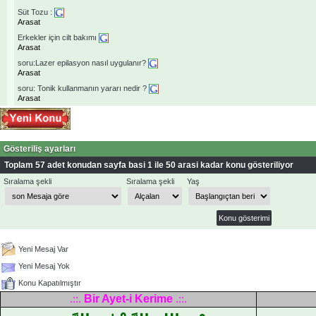
Süt Tozu :
Arasat
Erkekler için cilt bakımı
Arasat
soru:Lazer epilasyon nasıl uygulanır?
Arasat
soru: Tonik kullanmanın yararı nedir ?
Arasat
Gösteriliş ayarları
Toplam 57 adet konudan sayfa basi 1 ile 50 arasi kadar konu gösteriliyor
Sıralama şekli
Sıralama şekli
Yaş
Yeni Mesaj Var
Yeni Mesaj Yok
Konu Kapatılmıştır
Bir Ayet-i Kerime
.::.
.::.