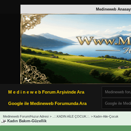
Medineweb Anasay
M e d i n e w e b Forum Arşivinde Ara
Google ile Medineweb Forumunda Ara
Medineweb Forum/Huzur Adresi
>
..::.KADIN AİLE ÇOCUK.::.
>
Kadın-Aile-Çocuk
Kadın Bakım-Güzellik