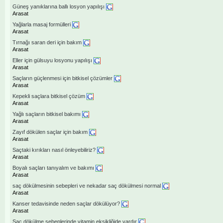
Güneş yanıklarına ballı losyon yapılışı
Arasat
Yağlarla masaj formülleri
Arasat
Tırnağı saran deri için bakım
Arasat
Eller için gülsuyu losyonu yapılışı
Arasat
Saçların güçlenmesi için bitkisel çözümler
Arasat
Kepekli saçlara bitkisel çözüm
Arasat
Yağlı saçların bitkisel bakımı
Arasat
Zayıf dökülen saçlar için bakım
Arasat
Saçtaki kırıkları nasıl önleyebiliriz?
Arasat
Boyalı saçları tanıyalım ve bakımı
Arasat
saç dökülmesinin sebepleri ve nekadar saç dökülmesi normal
Arasat
Kanser tedavisinde neden saçlar dökülüyor?
Arasat
Saç dökülme sebeplerinde vitamin eksikliğide vardır