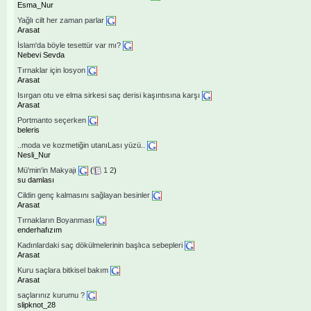
Esma_Nur
Yağlı cilt her zaman parlar
Arasat
İslam'da böyle tesettür var mı?
Nebevi Sevda
Tırnaklar için losyon
Arasat
Isırgan otu ve elma sirkesi saç derisi kaşıntısına karşı
Arasat
Portmanto seçerken
beleris
..moda ve kozmetiğin utanıLası yüzü..
Nesli_Nur
Mü'min'in Makyajı
(
1
2
)
su damlası
Cildin genç kalmasını sağlayan besinler
Arasat
Tırnakların Boyanması
enderhafızım
Kadınlardaki saç dökülmelerinin başlıca sebepleri
Arasat
Kuru saçlara bitkisel bakım
Arasat
saçlarınız kurumu ?
slipknot_28