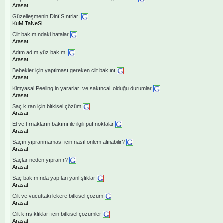
Arasat
Güzelleşmenin Dinî Sınırları
KuM TaNeSi
Cilt bakımındaki hatalar
Arasat
Adım adım yüz bakımı
Arasat
Bebekler için yapılması gereken cilt bakımı
Arasat
Kimyasal Peeling in yararları ve sakıncalı olduğu durumlar
Arasat
Saç kıran için bitkisel çözüm
Arasat
El ve tırnakların bakımı ile ilgili püf noktalar
Arasat
Saçın yıpranmaması için nasıl önlem alınabilir?
Arasat
Saçlar neden yıpranır?
Arasat
Saç bakımında yapılan yanlışlıklar
Arasat
Cilt ve vücuttaki lekere bitkisel çözüm
Arasat
Cilt kırışıklıkları için bitkisel çözümler
Arasat