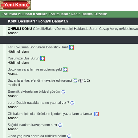
Forumda bulunan Konular, Forum ismi
: Kadın Bakım-Güzellik
Konu Başlıkları
/
Konuyu Başlatan
ÖNEMLİ KONU
Güzellik/Bakım/Dermatoloji Hakkında Sorun Cevap Vereyim/Medinew
Arasat
Ter Kokusuna Son Veren Deo-stick Tarifi
Hâdimul İslam
Yüzünüze Buz Sürün
Hâdimul İslam
Botox un yararları ve uygulama şekli
Arasat
Bayanlara Has efendim, tavsiye ediyorum:)
(
1
2
)
medinelii
Ergenlik sivilcelerine bitkisel çözüm
Arasat
soru: Dudak çatlaklarına ne yapmalıyız ?
Arasat
Cilt bakımı için olan ürünlerin içindeki yazanların anlamları
Arasat
Sağlıklı saçlara kavuşmanın sırrı
Arasat
Önce yaşınıza sonra da cildinize bakın