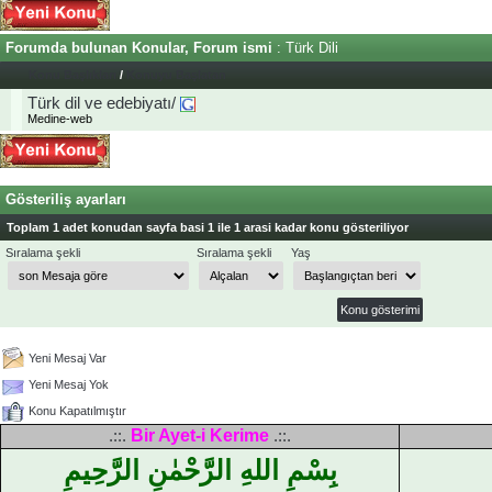
Forumda bulunan Konular, Forum ismi
: Türk Dili
Konu Başlıkları
/
Konuyu Başlatan
Türk dil ve edebiyatı/
Medine-web
Gösteriliş ayarları
Toplam 1 adet konudan sayfa basi 1 ile 1 arasi kadar konu gösteriliyor
Sıralama şekli
Sıralama şekli
Yaş
Yeni Mesaj Var
Yeni Mesaj Yok
Konu Kapatılmıştır
Bir Ayet-i Kerime
.::.
.::.
بِسْمِ اللهِ الرَّحْمٰنِ الرَّحِيمِ