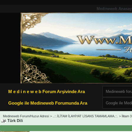
Medineweb Anasay
M e d i n e w e b Forum Arşivinde Ara
Google ile Medineweb Forumunda Ara
Medineweb Forum/Huzur Adresi
>
..::.İLİTAM İLAHİYAT LİSANS TAMAMLAMA.::.
>
İlitam 3
Türk Dili