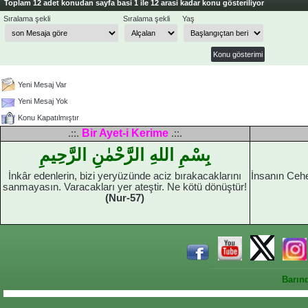
Toplam 12 adet konudan sayfa basi 1 ile 12 arasi kadar konu gösteriliyor
Sıralama şekli
Sıralama şekli
Yaş
Yeni Mesaj Var
Yeni Mesaj Yok
Konu Kapatılmıştır
Bir Ayet-i Kerime
.::.
.::.
بِسْمِ اللهِ الرَّحْمٰنِ الرَّحِيمِ
İnkâr edenlerin, bizi yeryüzünde aciz bırakacaklarını
İnsanın Ceh
sanmayasın. Varacakları yer ateştir. Ne kötü dönüştür!
(Nur-57)
Barın