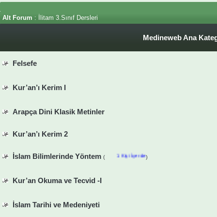
Alt Forum
: İlitam 3.Sınıf Dersleri
Medineweb Ana Kateg
Felsefe
Kur’an’ı Kerim I
Arapça Dini Klasik Metinler
Kur’an’ı Kerim 2
İslam Bilimlerinde Yöntem
1 Kişi İçerde
(
)
Kur’an Okuma ve Tecvid -I
İslam Tarihi ve Medeniyeti