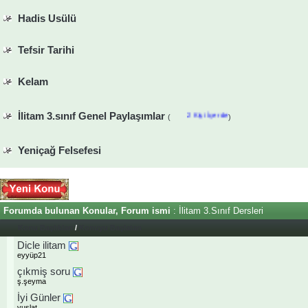
Hadis Usülü
Tefsir Tarihi
Kelam
İlitam 3.sınıf Genel Paylaşımlar
2 Kişi İçerde
(
)
Yeniçağ Felsefesi
Forumda bulunan Konular, Forum ismi
: İlitam 3.Sınıf Dersleri
Konu Başlıkları
/
Konuyu Başlatan
Dicle ilitam
eyyüp21
çıkmiş soru
ş.şeyma
İyi Günler
vuslat_