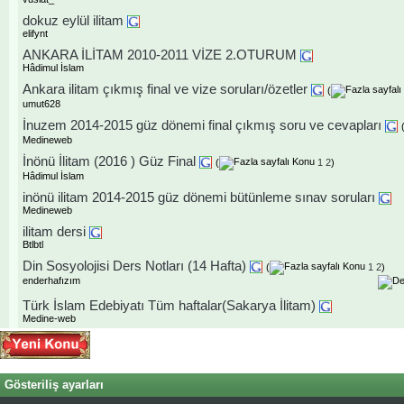
dokuz eylül ilitam
elifynt
ANKARA İLİTAM 2010-2011 VİZE 2.OTURUM
Hâdimul İslam
Ankara ilitam çıkmış final ve vize soruları/özetler
(
umut628
İnuzem 2014-2015 güz dönemi final çıkmış soru ve cevapları
Medineweb
İnönü İlitam (2016 ) Güz Final
(
1
2
)
Hâdimul İslam
inönü ilitam 2014-2015 güz dönemi bütünleme sınav soruları
Medineweb
ilitam dersi
Btlbtl
Din Sosyolojisi Ders Notları (14 Hafta)
(
1
2
)
enderhafızım
Türk İslam Edebiyatı Tüm haftalar(Sakarya İlitam)
Medine-web
Gösteriliş ayarları