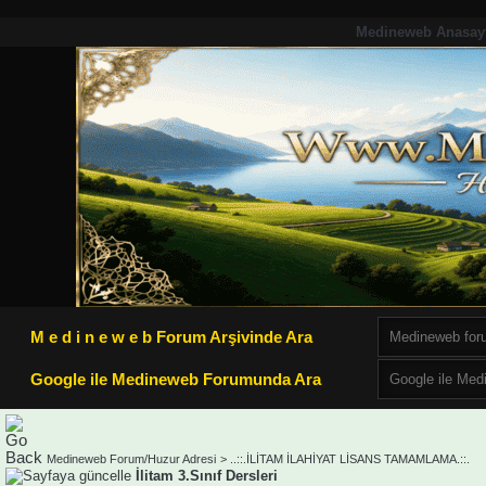
Medineweb Anasay
M e d i n e w e b Forum Arşivinde Ara
Google ile Medineweb Forumunda Ara
Medineweb Forum/Huzur Adresi
>
..::.İLİTAM İLAHİYAT LİSANS TAMAMLAMA.::.
İlitam 3.Sınıf Dersleri