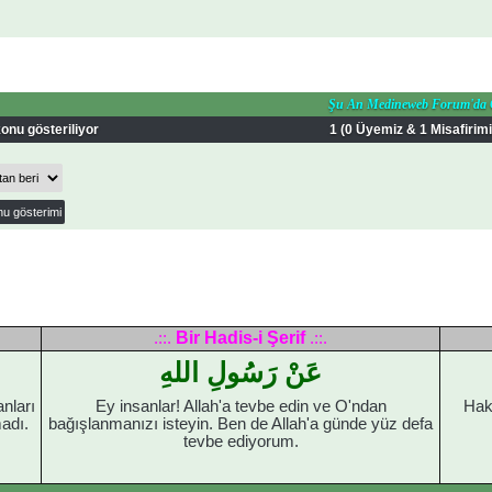
Şu An Medineweb Forum'da
onu gösteriliyor
1 (0 Üyemiz & 1 Misafirimi
Bir Hadis-i Şerif
.::.
.::.
عَنْ رَسُولِ اللهِ
anları
Ey insanlar! Allah'a tevbe edin ve O'ndan
Hak
adı.
bağışlanmanızı isteyin. Ben de Allah'a günde yüz defa
tevbe ediyorum.