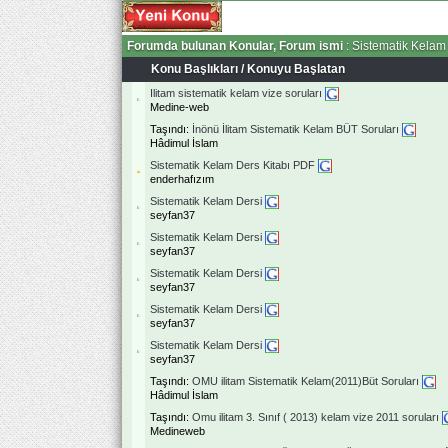
Forumda bulunan Konular, Forum ismi
: Sistematik Kelam
Konu Başlıkları
/
Konuyu Başlatan
Ilitam sistematik kelam vize soruları
Medine-web
Taşındı:
İnönü İlitam Sistematik Kelam BÜT Soruları
Hâdimul İslam
Sistematik Kelam Ders Kitabı PDF
enderhafızım
Sistematik Kelam Dersi
seyfan37
Sistematik Kelam Dersi
seyfan37
Sistematik Kelam Dersi
seyfan37
Sistematik Kelam Dersi
seyfan37
Sistematik Kelam Dersi
seyfan37
Taşındı:
OMU ilitam Sistematik Kelam(2011)Büt Soruları
Hâdimul İslam
Taşındı:
Omu ilitam 3. Sınıf ( 2013) kelam vize 2011 soruları
Medineweb