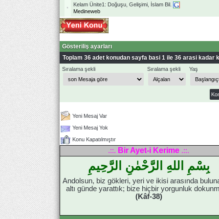
Kelam Ünite1: Doğuşu, Gelişimi, İslam Bil.
Medineweb
Gösteriliş ayarları
Toplam 36 adet konudan sayfa basi 1 ile 36 arasi kadar k
Sıralama şekli
Sıralama şekli
Yaş
Yeni Mesaj Var
Yeni Mesaj Yok
Konu Kapatılmıştır
Bir Ayet-i Kerime
.::.
.::.
بِسْمِ اللهِ الرَّحْمٰنِ الرَّحِيمِ
Andolsun, biz gökleri, yeri ve ikisi arasında bulun
altı günde yarattık; bize hiçbir yorgunluk dokunm
(Kâf-38)