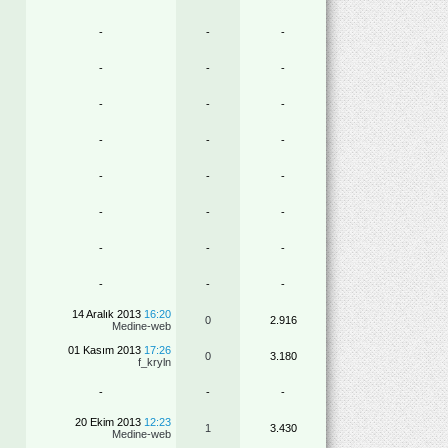
-
-
-
-
-
-
-
-
-
-
-
-
-
-
-
-
-
-
-
-
-
-
-
-
14 Aralık 2013
16:20
0
2.916
Medine-web
01 Kasım 2013
17:26
0
3.180
f_kryln
-
-
-
20 Ekim 2013
12:23
1
3.430
Medine-web