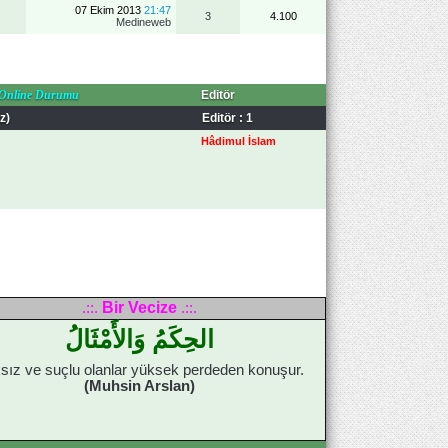
07 Ekim 2013
21:47
3
4.100
Medineweb
 Online Durumu
Editör
z)
Editör : 1
Hâdimul İslam
Bir Vecize
.::.
.::.
الحِكَمُ وَالأَمْثَالُ
sız ve suçlu olanlar yüksek perdeden konuşur.
(Muhsin Arslan)