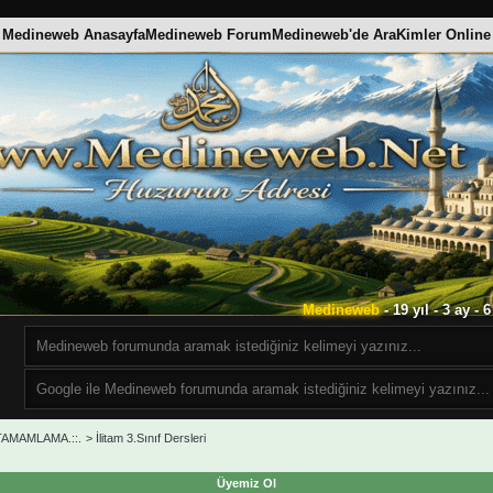
Medineweb Anasayfa
Medineweb Forum
Medineweb'de Ara
Kimler Online
Medineweb
- 19 yıl - 3 ay -
 TAMAMLAMA.::.
>
İlitam 3.Sınıf Dersleri
Üyemiz Ol