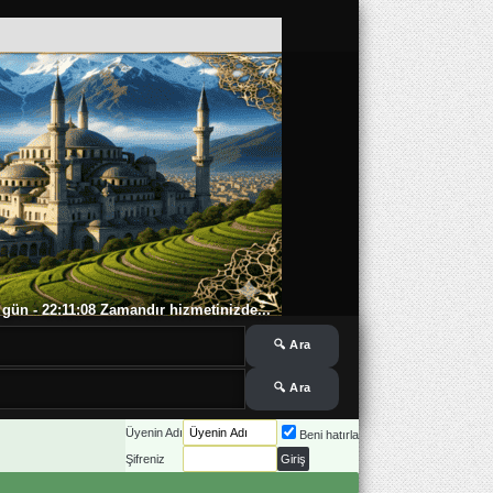
 6 gün - 22:11:08 Zamandır hizmetinizde...
Üyenin Adı
Beni hatırla
Şifreniz