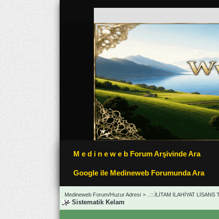
M e d i n e w e b Forum Arşivinde Ara
Google ile Medineweb Forumunda Ara
Medineweb Forum/Huzur Adresi
>
..::.İLİTAM İLAHİYAT LİSANS
Sistematik Kelam