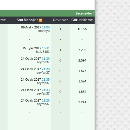
Seçenekler
irme
Son Mesajlar
Cevaplar
Görüntüleme
09 Aralık 2017
11:06
1
11.555
muneyu
-
-
-
15 Eylül 2017
16:11
1
7.202
hafiz8181
24 Ocak 2017
21:39
0
2.594
seyfan37
24 Ocak 2017
21:38
0
1.577
seyfan37
24 Ocak 2017
21:35
0
1.594
seyfan37
24 Ocak 2017
21:33
0
1.854
seyfan37
24 Ocak 2017
21:28
0
2.241
seyfan37
-
-
-
-
-
-