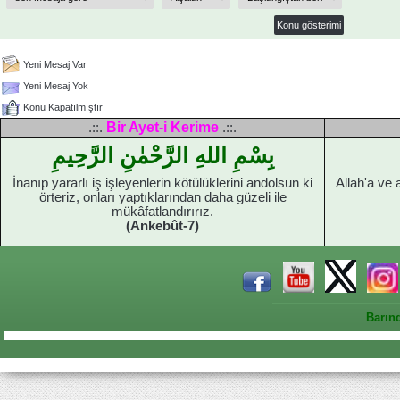
Yeni Mesaj Var
Yeni Mesaj Yok
Konu Kapatılmıştır
Bir Ayet-i Kerime
.::.
.::.
بِسْمِ اللهِ الرَّحْمٰنِ الرَّحِيمِ
İnanıp yararlı iş işleyenlerin kötülüklerini andolsun ki
Allah'a ve
örteriz, onları yaptıklarından daha güzeli ile
mükâfatlandırırız.
(Ankebût-7)
Barın