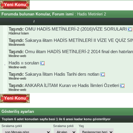
Forumda bulunan Konular, Forum ismi
: Hadis Metinleri 2
Konu Başlıkları
/
Konuyu Başlatan
Taşındı:
OMU HADİS METİNLERİ-2 (2016)VİZE SORULARI
Hâdimul İslam
Taşındı:
Sakarya ilitam HADİS METİNLERİ II VİZE VE QUİZ 
Medineweb
Taşındı:
Omu ilitam HADİS METİNLERİ-2 2014 final den hatırlan
Medine-web
Hadis ıı soruları
Medine-web
Taşındı:
Sakarya İlitam Hadis Tarihi ders notları
Medine-web
Taşındı:
ANKARA İLİTAM Kuran ve Hadis İlimleri Özetleri
Medine-web
Gösteriliş ayarları
Toplam 6 adet konudan sayfa basi 1 ile 6 arasi kadar konu gösteriliyor
Sıralama şekli
Sıralama şekli
Yaş