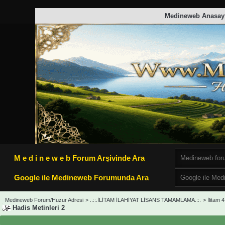
Medineweb Anasay
M e d i n e w e b Forum Arşivinde Ara
Google ile Medineweb Forumunda Ara
Medineweb Forum/Huzur Adresi
>
..::.İLİTAM İLAHİYAT LİSANS TAMAMLAMA.::.
>
İlitam 4
Hadis Metinleri 2