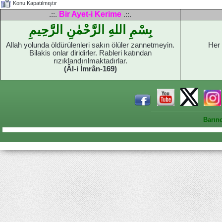
Konu Kapatılmıştır
Bir Ayet-i Kerime
.::.
.::.
بِسْمِ اللهِ الرَّحْمٰنِ الرَّحِيمِ
Allah yolunda öldürülenleri sakın ölüler zannetmeyin.
Her 
Bilakis onlar diridirler. Rableri katından
rızıklandırılmaktadırlar.
(Âl-i İmrân-169)
Barın