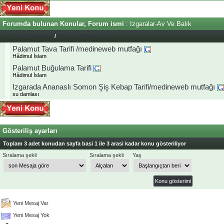
Forumda bulunan Konular, Forum ismi
: Izgaralar-Av Ve Balık
Konu Başlıkları
/
Konuyu Başlatan
Palamut Tava Tarifi /medineweb mutfağı
Hâdimul İslam
Palamut Buğulama Tarifi
Hâdimul İslam
Izgarada Ananaslı Somon Şiş Kebap Tarifi/medineweb mutfağı
su damlası
Gösteriliş ayarları
Toplam 3 adet konudan sayfa basi 1 ile 3 arasi kadar konu gösteriliyor
Sıralama şekli
Sıralama şekli
Yaş
Yeni Mesaj Var
Yeni Mesaj Yok