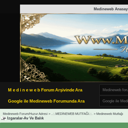
Medineweb Anasay
M e d i n e w e b Forum Arşivinde Ara
Google ile Medineweb Forumunda Ara
Medineweb Forum/Huzur Adresi
>
..::.MEDİNEWEB MUTFAĞI.::.
>
Medineweb Mutfağı
Izgaralar-Av Ve Balık