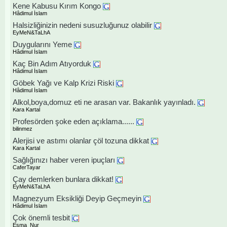
Kene Kabusu Kırım Kongo
Hâdimul İslam
Halsizliğinizin nedeni susuzluğunuz olabilir
EyMeN&TaLhA
Duygularını Yeme
Hâdimul İslam
Kaç Bin Adım Atıyorduk
Hâdimul İslam
Göbek Yağı ve Kalp Krizi Riski
Hâdimul İslam
Alkol,boya,domuz eti ne arasan var. Bakanlık yayınladı.
Kara Kartal
Profesörden şoke eden açıklama......
bilinmez
Alerjisi ve astımı olanlar çöl tozuna dikkat
Kara Kartal
Sağlığınızı haber veren ipuçları
CaferTayar
Çay demlerken bunlara dikkat!
EyMeN&TaLhA
Magnezyum Eksikliği Deyip Geçmeyin
Hâdimul İslam
Çok önemli tesbit
Esma_Nur