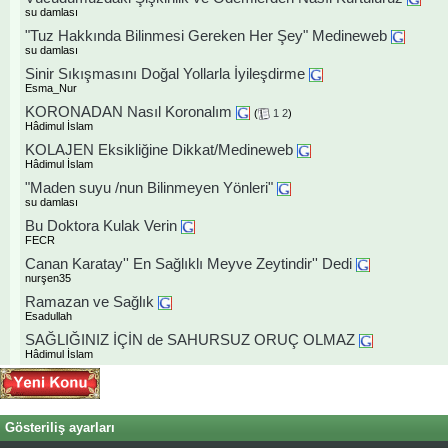
su damlası
"Tuz Hakkında Bilinmesi Gereken Her Şey" Medineweb
su damlası
Sinir Sıkışmasını Doğal Yollarla İyileşdirme
Esma_Nur
KORONADAN Nasıl Koronalım
(
1
2
)
Hâdimul İslam
KOLAJEN Eksikliğine Dikkat/Medineweb
Hâdimul İslam
"Maden suyu /nun Bilinmeyen Yönleri"
su damlası
Bu Doktora Kulak Verin
FECR
Canan Karatay'' En Sağlıklı Meyve Zeytindir'' Dedi
nurşen35
Ramazan ve Sağlık
Esadullah
SAĞLIĞINIZ İÇİN de SAHURSUZ ORUÇ OLMAZ
Hâdimul İslam
Gösteriliş ayarları