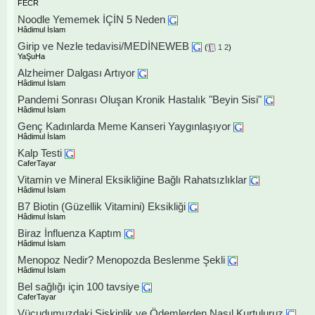
FECR
Noodle Yememek İÇİN 5 Neden
Hâdimul İslam
Girip ve Nezle tedavisi/MEDİNEWEB
(
1
2
)
YaŞuHa
Alzheimer Dalgası Artıyor
Hâdimul İslam
Pandemi Sonrası Oluşan Kronik Hastalık "Beyin Sisi"
Hâdimul İslam
Genç Kadınlarda Meme Kanseri Yaygınlaşıyor
Hâdimul İslam
Kalp Testi
CaferTayar
Vitamin ve Mineral Eksikliğine Bağlı Rahatsızlıklar
Hâdimul İslam
B7 Biotin (Güzellik Vitamini) Eksikliği
Hâdimul İslam
Biraz İnfluenza Kaptım
Hâdimul İslam
Menopoz Nedir? Menopozda Beslenme Şekli
Hâdimul İslam
Bel sağlığı için 100 tavsiye
CaferTayar
Vücudumuzdaki Şişkinlik ve Ödemlerden Nasıl Kurtuluruz