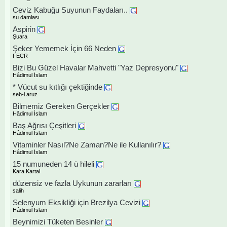
Ceviz Kabuğu Suyunun Faydaları..
su damlası
Aspirin
Şuara
Şeker Yememek İçin 66 Neden
FECR
Bizi Bu Güzel Havalar Mahvetti "Yaz Depresyonu"
Hâdimul İslam
* Vücut su kıtlığı çektiğinde
seb-i aruz
Bilmemiz Gereken Gerçekler
Hâdimul İslam
Baş Ağrısı Çeşitleri
Hâdimul İslam
Vitaminler Nasıl?Ne Zaman?Ne ile Kullanılır?
Hâdimul İslam
15 numuneden 14 ü hileli
Kara Kartal
düzensiz ve fazla Uykunun zararları
salih
Selenyum Eksikliği için Brezilya Cevizi
Hâdimul İslam
Beynimizi Tüketen Besinler