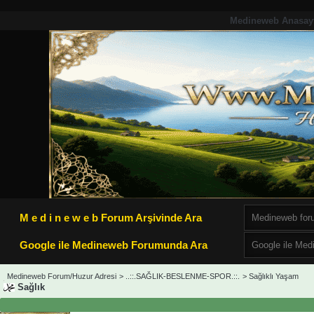
Medineweb Anasay
M e d i n e w e b Forum Arşivinde Ara
Google ile Medineweb Forumunda Ara
Medineweb Forum/Huzur Adresi
>
..::.SAĞLIK-BESLENME-SPOR.::.
>
Sağlıklı Yaşam
Sağlık