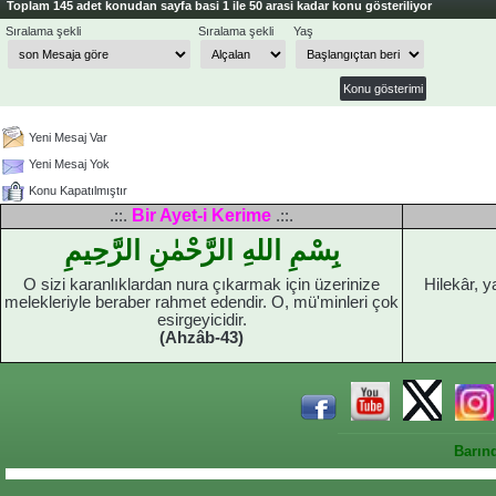
Toplam 145 adet konudan sayfa basi 1 ile 50 arasi kadar konu gösteriliyor
Sıralama şekli
Sıralama şekli
Yaş
Yeni Mesaj Var
Yeni Mesaj Yok
Konu Kapatılmıştır
Bir Ayet-i Kerime
.::.
.::.
بِسْمِ اللهِ الرَّحْمٰنِ الرَّحِيمِ
O sizi karanlıklardan nura çıkarmak için üzerinize
Hilekâr, y
melekleriyle beraber rahmet edendir. O, mü'minleri çok
esirgeyicidir.
(Ahzâb-43)
Barın