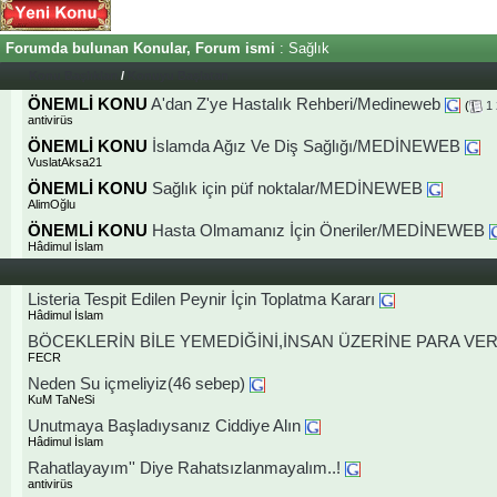
Forumda bulunan Konular, Forum ismi
: Sağlık
Konu Başlıkları
/
Konuyu Başlatan
ÖNEMLİ KONU
A'dan Z'ye Hastalık Rehberi/Medineweb
(
1
antivirüs
ÖNEMLİ KONU
İslamda Ağız Ve Diş Sağlığı/MEDİNEWEB
VuslatAksa21
ÖNEMLİ KONU
Sağlık için püf noktalar/MEDİNEWEB
AlimOğlu
ÖNEMLİ KONU
Hasta Olmamanız İçin Öneriler/MEDİNEWEB
Hâdimul İslam
Listeria Tespit Edilen Peynir İçin Toplatma Kararı
Hâdimul İslam
BÖCEKLERİN BİLE YEMEDİĞİNİ,İNSAN ÜZERİNE PARA VE
FECR
Neden Su içmeliyiz(46 sebep)
KuM TaNeSi
Unutmaya Başladıysanız Ciddiye Alın
Hâdimul İslam
Rahatlayayım'' Diye Rahatsızlanmayalım..!
antivirüs