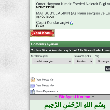
Ömer Hayyam Kimdir Eserleri Nelerdir Bilgi Ve
MERVE DEMİR
MAHBUB'UL ASIKIN (Asiklarin sevgilisi ve Es
AŞK'ÜL İSLAM
Çeşitli Konular arşivi
İSLAM
Gösteriliş ayarları
Toplam 48 adet konudan sayfa basi 1 ile 48 arasi kadar konu 
Sıralama şekli
Sıralama şekli
Yaş
Yeni Mesaj Var
Yeni Mesaj Yok
Konu Kapatılmıştır
Bir Ayet-i Kerime
.::.
.::.
بِسْمِ اللهِ الرَّحْمٰنِ الرَّحِيمِ