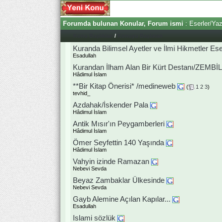
Forumda bulunan Konular, Forum ismi
: Eserler/Yaz
Konu Başlıkları
/
Konuyu Başlatan
Kuranda Bilimsel Ayetler ve İlmi Hikmetler Ese
Esadullah
Kurandan İlham Alan Bir Kürt Destanı/ZEMB
Hâdimul İslam
**Bir Kitap Önerisi* /medineweb
(
1
2
3
)
tevhid_
Azdahak/İskender Pala
Hâdimul İslam
Antik Mısır'ın Peygamberleri
Hâdimul İslam
Ömer Seyfettin 140 Yaşında
Hâdimul İslam
Vahyin izinde Ramazan
Nebevi Sevda
Beyaz Zambaklar Ülkesinde
Nebevi Sevda
Gayb Alemine Açılan Kapılar...
Esadullah
Islami sözlük