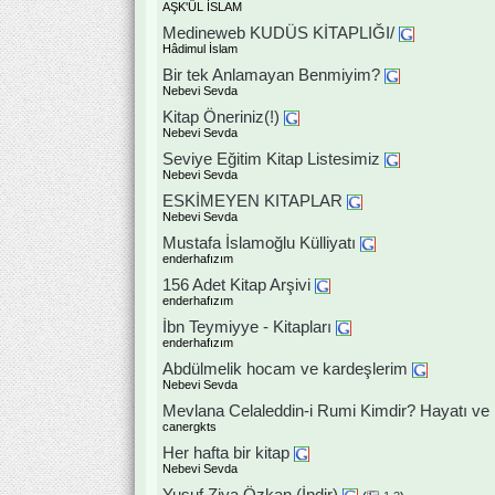
AŞK'ÜL İSLAM
Medineweb KUDÜS KİTAPLIĞI/
Hâdimul İslam
Bir tek Anlamayan Benmiyim?
Nebevi Sevda
Kitap Öneriniz(!)
Nebevi Sevda
Seviye Eğitim Kitap Listesimiz
Nebevi Sevda
ESKİMEYEN KITAPLAR
Nebevi Sevda
Mustafa İslamoğlu Külliyatı
enderhafızım
156 Adet Kitap Arşivi
enderhafızım
İbn Teymiyye - Kitapları
enderhafızım
Abdülmelik hocam ve kardeşlerim
Nebevi Sevda
Mevlana Celaleddin-i Rumi Kimdir? Hayatı ve 
canergkts
Her hafta bir kitap
Nebevi Sevda