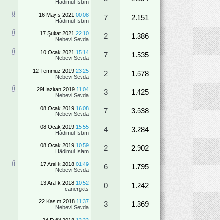
Hâdimul İslam
16 Mayıs 2021
00:08
7
2.151
Hâdimul İslam
17 Şubat 2021
22:10
2
1.386
Nebevi Sevda
10 Ocak 2021
15:14
7
1.535
Nebevi Sevda
12 Temmuz 2019
23:25
2
1.678
Nebevi Sevda
29Haziran 2019
11:04
3
1.425
Nebevi Sevda
08 Ocak 2019
16:08
7
3.638
Nebevi Sevda
08 Ocak 2019
15:55
4
3.284
Hâdimul İslam
08 Ocak 2019
10:59
2
2.902
Hâdimul İslam
17 Aralık 2018
01:49
6
1.795
Nebevi Sevda
13 Aralık 2018
10:52
0
1.242
canergkts
22 Kasım 2018
11:37
3
1.869
Nebevi Sevda