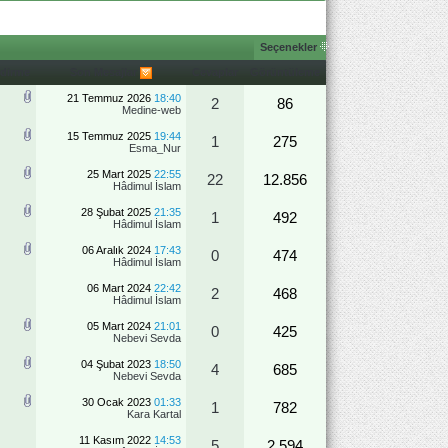
Seçenekler
ndirme
Son Mesajlar
Cevaplar
Görüntüleme
21 Temmuz 2026
18:40
2
86
Medine-web
15 Temmuz 2025
19:44
1
275
Esma_Nur
25 Mart 2025
22:55
22
12.856
Hâdimul İslam
28 Şubat 2025
21:35
1
492
Hâdimul İslam
06 Aralık 2024
17:43
0
474
Hâdimul İslam
06 Mart 2024
22:42
2
468
Hâdimul İslam
05 Mart 2024
21:01
0
425
Nebevi Sevda
04 Şubat 2023
18:50
4
685
Nebevi Sevda
30 Ocak 2023
01:33
1
782
Kara Kartal
11 Kasım 2022
14:53
5
2.594