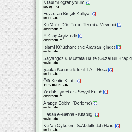
Kitabımı öğreniyorum
paylaşımcı
Feyzullah Birışık Külliyat
enderhafızım
Kur'ân'ın Dört Temel Terimi // Mevdudi
enderhafızım
E Kitap Arşiv indir
enderhafızım
İslami Kütüphane (Ne Ararsan İçinde)
enderhafızım
Salyangoz & Mustafa Halife (Güzel Bir Kitap di
enderhafızım
Şapka Kanunu & İskilifli Atıf Hoca
enderhafızım
Ölü Kentin Kitabı
İBRAHİM İNECİK
Yoldaki İşaretler - Seyyit Kutub
enderhafızım
Arapça Eğitimi (Derleme)
enderhafızım
Hasan el-Benna - Kitablığı
enderhafızım
Kur'an Öyküleri - S.Abdulfettah Halidi
enderhafızım