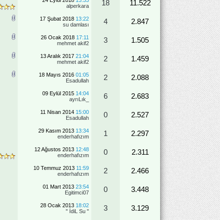
24 Eylül 2018
13:33
18
11.522
alperkara
17 Şubat 2018
13:22
4
2.847
su damlası
26 Ocak 2018
17:11
3
1.505
mehmet akif2
13 Aralık 2017
21:04
2
1.459
mehmet akif2
18 Mayıs 2016
01:05
2
2.088
Esadullah
09 Eylül 2015
14:04
6
2.683
ayrıLık_
11 Nisan 2014
15:00
0
2.527
Esadullah
29 Kasım 2013
13:34
1
2.297
enderhafızım
12 Ağustos 2013
12:48
0
2.311
enderhafızım
10 Temmuz 2013
11:59
2
2.466
enderhafızım
01 Mart 2013
23:54
0
3.448
Egitimci07
28 Ocak 2013
18:02
3
3.129
" İdiL Su "