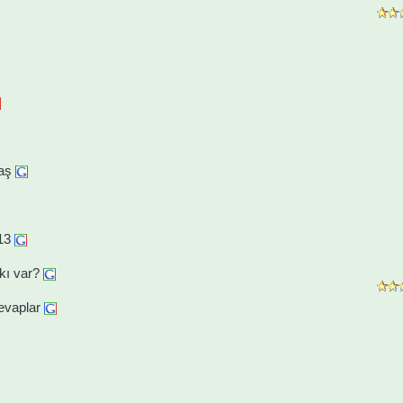
aş
13
kı var?
evaplar