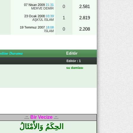
07 Nisan 2009
21:31
0
2.581
MERVE DEMİR
23 Ocak 2008
03:39
1
2.819
AŞK'ÜL İSLAM
19 Temmuz 2007
18:08
0
2.208
İSLAM
nline Durumu
Editör
Editör : 1
su damlası
Bir Vecize
.::.
.::.
الحِكَمُ وَالأَمْثَالُ