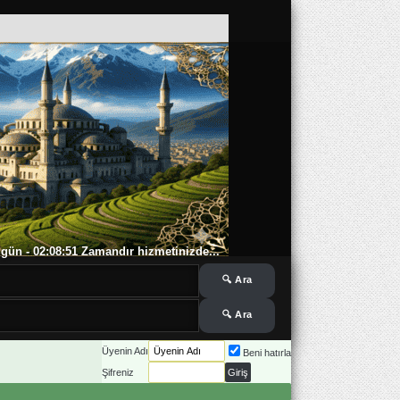
 6 gün - 02:08:52 Zamandır hizmetinizde...
Üyenin Adı
Beni hatırla
Şifreniz