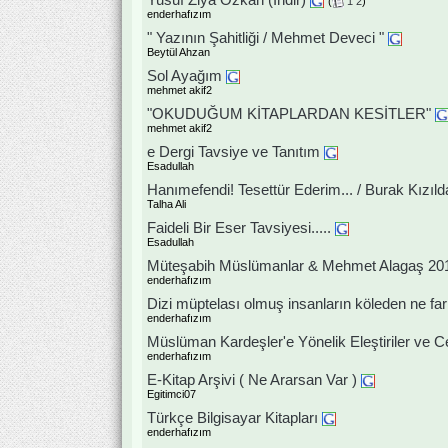
Yusuf Ziya Özkan (İndir)
(
1
2
)
enderhafızım
" Yazının Şahitliği / Mehmet Deveci "
Beytül Ahzan
Sol Ayağım
mehmet akif2
"OKUDUĞUM KİTAPLARDAN KESİTLER"
mehmet akif2
e Dergi Tavsiye ve Tanıtım
Esadullah
Hanımefendi! Tesettür Ederim... / Burak Kızıld
Talha Ali
Faideli Bir Eser Tavsiyesi.....
Esadullah
Müteşabih Müslümanlar & Mehmet Alagaş 20
enderhafızım
Dizi müptelası olmuş insanların köleden ne far
enderhafızım
Müslüman Kardeşler'e Yönelik Eleştiriler ve C
enderhafızım
E-Kitap Arşivi ( Ne Ararsan Var )
Egitimci07
Türkçe Bilgisayar Kitapları
enderhafızım