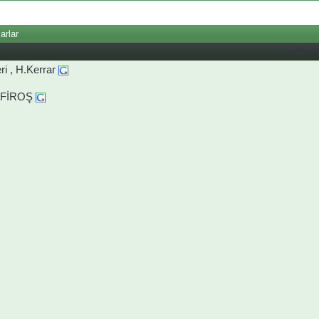
arlar
Değerle
ri , H.Kerrar
İLFİROŞ