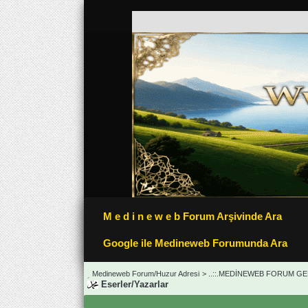
M e d i n e w e b Forum Arşivinde Ara
Google ile Medineweb Forumunda Ara
Medineweb Forum/Huzur Adresi
>
..::.MEDİNEWEB FORUM GEN
Eserler/Yazarlar