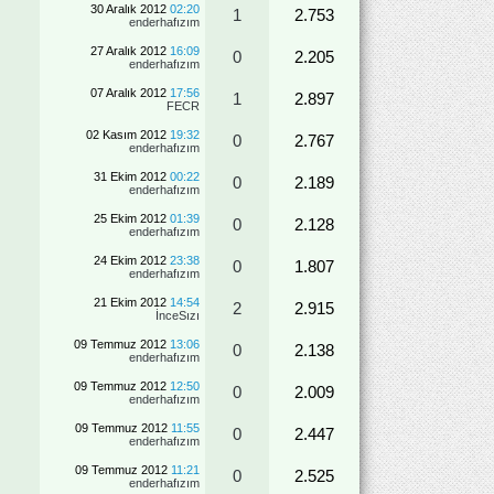
30 Aralık 2012
02:20
1
2.753
enderhafızım
27 Aralık 2012
16:09
0
2.205
enderhafızım
07 Aralık 2012
17:56
1
2.897
FECR
02 Kasım 2012
19:32
0
2.767
enderhafızım
31 Ekim 2012
00:22
0
2.189
enderhafızım
25 Ekim 2012
01:39
0
2.128
enderhafızım
24 Ekim 2012
23:38
0
1.807
enderhafızım
21 Ekim 2012
14:54
2
2.915
İnceSızı
09 Temmuz 2012
13:06
0
2.138
enderhafızım
09 Temmuz 2012
12:50
0
2.009
enderhafızım
09 Temmuz 2012
11:55
0
2.447
enderhafızım
09 Temmuz 2012
11:21
0
2.525
enderhafızım