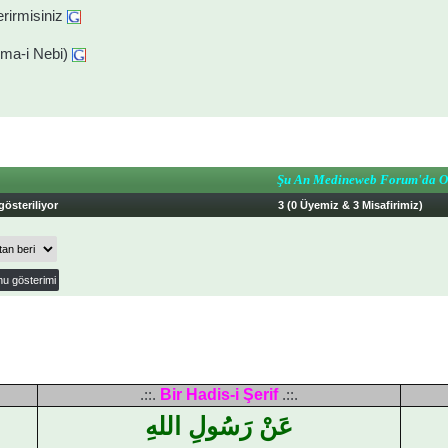
rirmisiniz
ma-i Nebi)
Şu An Medineweb Forum'da O
gösteriliyor
3 (0 Üyemiz & 3 Misafirimiz)
Bir Hadis-i Şerif
.::.
.::.
عَنْ رَسُولِ اللهِ