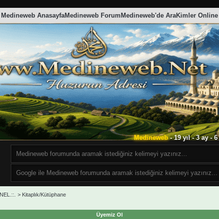
Medineweb Anasayfa
Medineweb Forum
Medineweb'de Ara
Kimler Online
Medineweb
- 19 yıl - 3 ay -
EL.::.
>
Kitaplık/Kütüphane
Üyemiz Ol