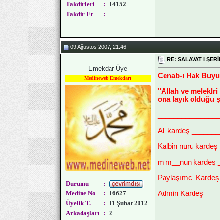
Takdirleri
:
14152
Takdir Et
:
09 Ağustos 2007, 21:46
RE: SALAVAT I ŞERİ
Emekdar Üye
Cenab-ı Hak Buyu
Medineweb Emekdarı
"Allah ve meleklri
ona layık olduğu ş
_______________
Ali kardeş ______
Kalbin nuru kardeş
mim__nun kardeş 
Paylaşımcı Kardeş
Durumu
:
Medine No
:
16627
Admin Kardeş_____
Üyelik T.
:
11 Şubat 2012
Arkadaşları
:
2