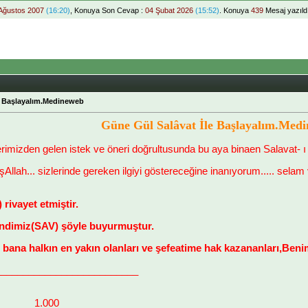
Ağustos 2007
(16:20)
, Konuya Son Cevap :
04 Şubat 2026
(15:52)
. Konuya
439
Mesaj yazıld
e Başlayalım.Medineweb
Güne Gül Salâvat İle Başlayalım.Med
rimizden gelen istek ve öneri doğrultusunda bu aya binaen Salavat- ı
Allah... sizlerinde gereken ilgiyi göstereceğine inanıyorum..... selam 
 rivayet etmiştir.
ndimiz(SAV) şöyle buyurmuştur.
ana halkın en yakın olanları ve şefeatime hak kazananları,Benim
__________________________
_______ 1.000