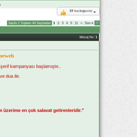
ı
19
Kez Beğenildi
Sayfa 1 Toplam 44 Sayfadan
1
2
3
4
5
11
>
Son
»
Mesaj No:
1
ineweb
 şerif kampanyası başlamıştır..
ve dua ile.
 üzerime en çok salavat getirenleridir."