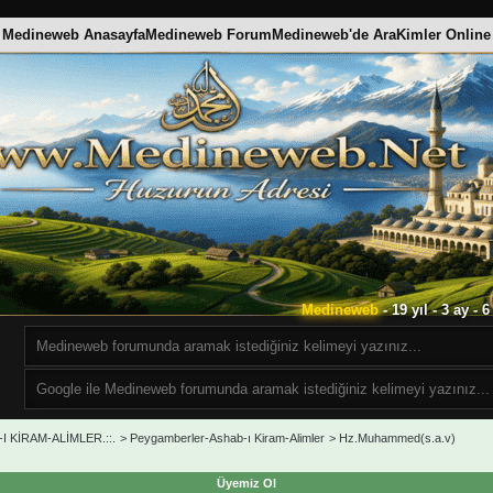
Medineweb Anasayfa
Medineweb Forum
Medineweb'de Ara
Kimler Online
Medineweb
- 19 yıl - 3 ay -
I KİRAM-ALİMLER.::.
>
Peygamberler-Ashab-ı Kiram-Alimler
>
Hz.Muhammed(s.a.v)
Üyemiz Ol