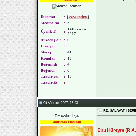
Durumu
:
Medine No
:
5
14Haziran
Üyelik T.
:
2007
Arkadaşları
:
0
Cinsiyet
:
Mesaj
:
41
Konular
:
13
Beğenildi
:
4
Beğendi
:
0
Takdirleri
:
10
Takdir Et
:
09 Ağustos 2007, 18:43
RE: SALAVAT I ŞERİ
Emekdar Üye
Medineweb Emekdarı
Ebu Hüreyre (R.A.)