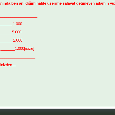
anında ben anıldığım halde üzerime salavat getimeyen adamın yü
___________________
_______ 1.000
 ______5.000
_______2.000
_______1.000[/size]
__________________
inizden....