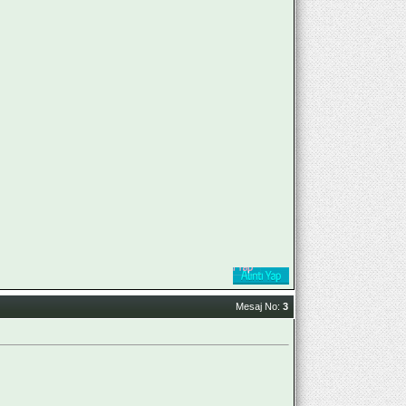
Mesaj No:
3