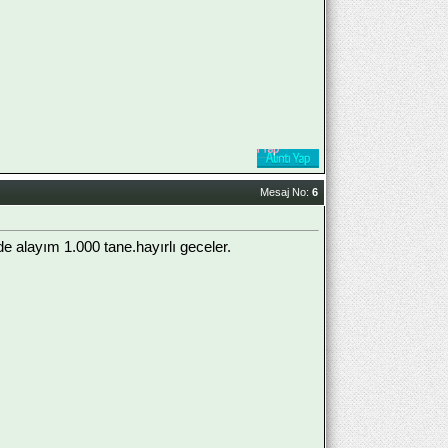
Mesaj No:
6
e alayım 1.000 tane.hayırlı geceler.