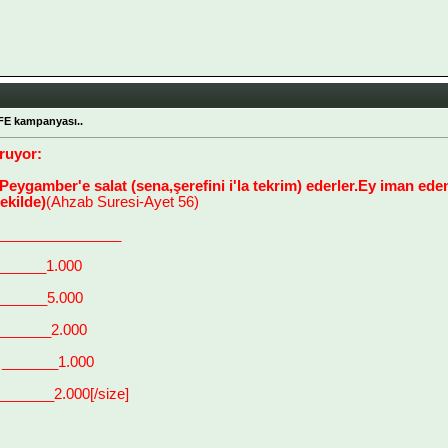
FE kampanyası..
ruyor:
 Peygamber'e salat (sena,şerefini i'la tekrim) ederler.Ey iman eden
ekilde)
(Ahzab Suresi-Ayet 56)
________________
_______1.000
 ______5.000
_______2.000
 _______1.000
______2.000[/size]