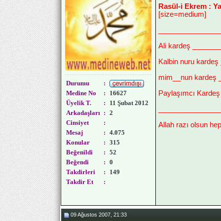
Rasül-i Ekrem : Y
[size=medium]
_______________
Ali kardeş ______
Kalbin nuru kardeş
mim__nun kardeş 
Durumu
:
Medine No
:
16627
Paylaşımcı Kardeş 
Üyelik T.
:
11 Şubat 2012
_______________
Arkadaşları
:
2
Cinsiyet
:
Allah razı olsun hep
Mesaj
:
4.075
Konular
:
315
Beğenildi
:
52
Beğendi
:
0
Takdirleri
:
149
Takdir Et
:
09 Ağustos 2007, 21:33