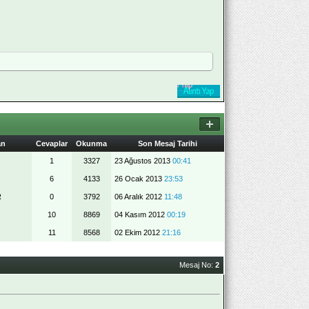
an
Cevaplar
Okunma
Son Mesaj Tarihi
1
3327
23 Ağustos 2013
00:41
6
4133
26 Ocak 2013
23:53
R
0
3792
06 Aralık 2012
11:48
10
8869
04 Kasım 2012
00:19
11
8568
02 Ekim 2012
21:16
Mesaj No:
2