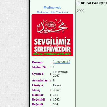
RE: SALAVAT I ŞERİ
Medine-web
2000
Medineweb Site Yöneticisi
Durumu
:
Medine No
:
1
14Haziran
Üyelik T.
:
2007
Arkadaşları
:
8
Cinsiyet
:
Erkek
Mesaj
:
3.148
Konular
:
341
Beğenildi
:
1562
Beğendi
:
534