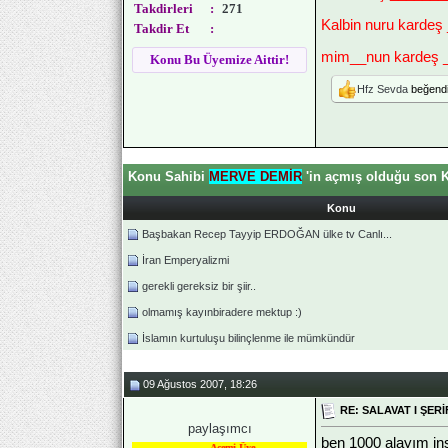
Takdirleri
:
271
Kalbin nuru kardeş
Takdir Et
:
mim__nun kardeş _
Konu Bu Üyemize Aittir!
Hfz Sevda
beğendi
Konu Sahibi
MERVE DEMİR
'in açmış olduğu son K
Konu
Başbakan Recep Tayyip ERDOĞAN ülke tv Canlı...
İran Emperyalizmi
gerekli gereksiz bir şiir..
olmamış kayınbiradere mektup :)
İslamın kurtuluşu bilinçlenme ile mümkündür
09 Ağustos 2007, 18:26
RE: SALAVAT I ŞERİ
paylaşımcı
ben 1000 alayım inş
Acemi Üye