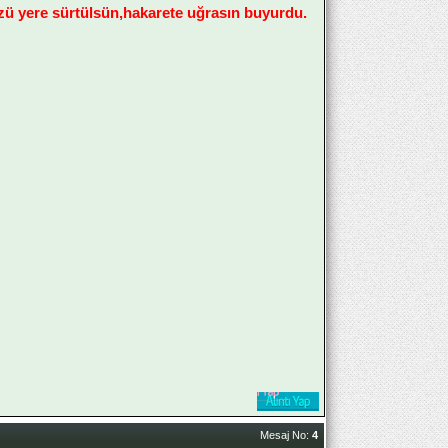
zü yere sürtülsün,hakarete uğrasın buyurdu.
Mesaj No:
4