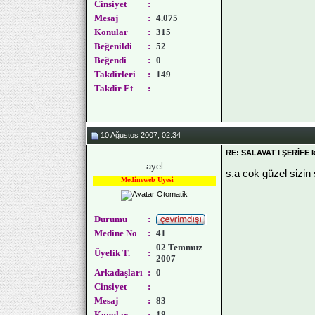
Cinsiyet
:
Mesaj
:
4.075
Konular
:
315
Beğenildi
:
52
Beğendi
:
0
Takdirleri
:
149
Takdir Et
:
10 Ağustos 2007, 02:34
RE: SALAVAT I ŞERİFE 
ayel
s.a cok güzel sizin
Medineweb Üyesi
Durumu
:
Medine No
:
41
02 Temmuz
Üyelik T.
:
2007
Arkadaşları
:
0
Cinsiyet
:
Mesaj
:
83
Konular
:
18