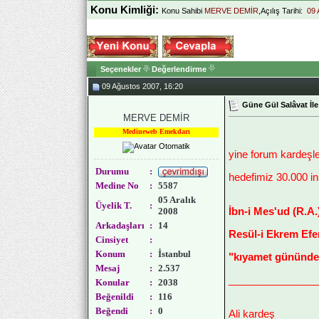
Konu Kimliği:
Konu Sahibi
MERVE DEMİR
,Açılış Tarihi:
09 
Seçenekler
Değerlendirme
09 Ağustos 2007, 16:20
Güne Gül Salâvat İl
MERVE DEMİR
Medineweb Emekdarı
yine forum kardeşle
Durumu
:
hedefimiz 30.000 inş
Medine No
:
5587
05 Aralık
Üyelik T.
:
2008
İbn-i Mes'ud (R.A.)
Arkadaşları
:
14
Resül-i Ekrem Efe
Cinsiyet
:
Konum
:
İstanbul
"kıyamet gününde b
Mesaj
:
2.537
_______________
Konular
:
2038
Beğenildi
:
116
Beğendi
:
0
Ali kardeş ______