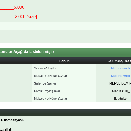
 ______5.000
______2.000[/size]
.
onular Aşağıda Listelenmiştir
Forum
Son Mesaj Yaz
Videolar/Slaytlar
Medine-web
Makale ve Köşe Yazıları
Medine-web
Şiirler ve Şairler
MERVE DEMİ
Komik Paylaşımlar
Allahın kulu_
Makale ve Köşe Yazıları
Esadullah
FE kampanyası..
aallah.