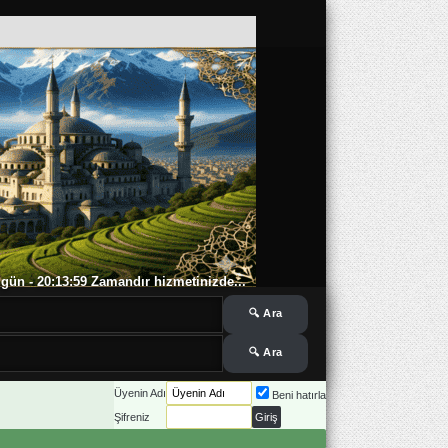
 6 gün - 20:14:00 Zamandır hizmetinizde...
Üyenin Adı
Beni hatırla
Şifreniz