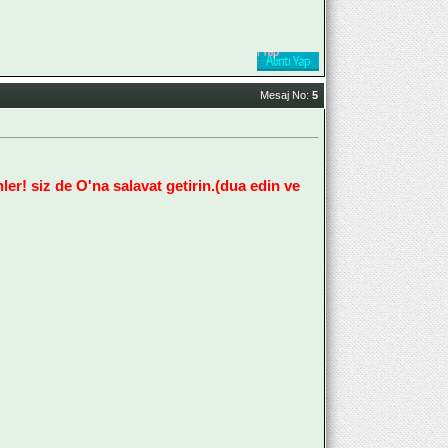
Mesaj No:
5
ler! siz de O'na salavat getirin.(dua edin ve