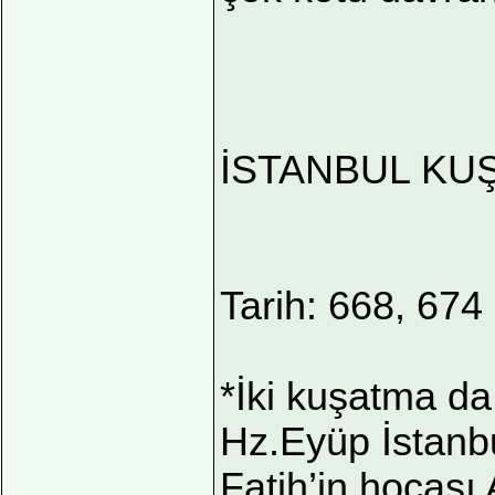
İSTANBUL KU
Tarih: 668, 674
*İki kuşatma da
Hz.Eyüp İstanbu
Fatih’in hocası