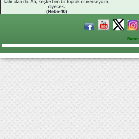
kâfir olan da: Ah, keşke ben bir toprak oluverseydim,
diyecek.
(Nebe-40)
Barın