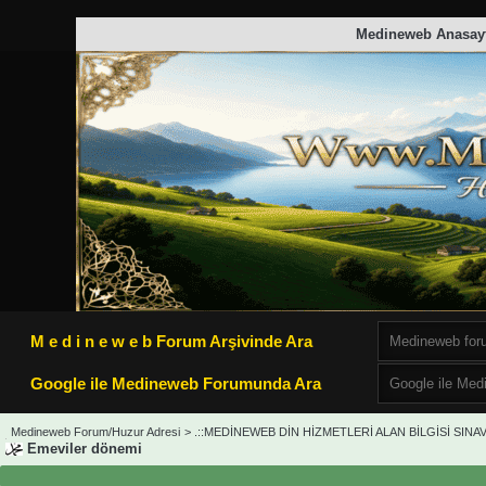
Medineweb Anasay
M e d i n e w e b Forum Arşivinde Ara
Google ile Medineweb Forumunda Ara
Medineweb Forum/Huzur Adresi
>
.::MEDİNEWEB DİN HİZMETLERİ ALAN BİLGİSİ SINAVL
Emeviler dönemi