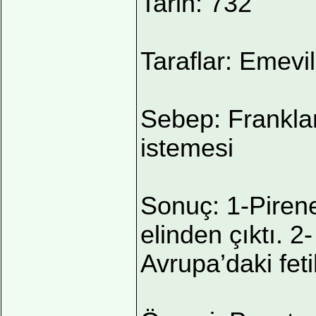
Tarih: 732
Taraflar: Emevi
Sebep: Franklar
istemesi
Sonuç: 1-Piren
elinden çıktı. 
Avrupa’daki fet