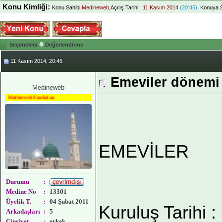
Konu Kimliği:
Konu Sahibi
Medineweb
,Açılış Tarihi:
11 Kasım 2014
(20:45)
, Konuya 
Seçenekler
Değerlendirme
11 Kasım 2014, 20:45
Emeviler dönemi
Medineweb
Medineweb Emekdarı
EMEVİLER
Durumu
:
Medine No
:
13301
Üyelik T.
:
04 Şubat 2011
Kuruluş Tarihi :
Arkadaşları
:
5
Cinsiyet
:
erkek