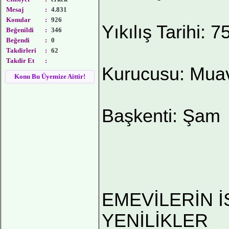
Mesaj
:
4.831
Konular
:
926
Yıkılış Tarihi: 7
Beğenildi
:
346
Beğendi
:
0
Takdirleri
:
62
Takdir Et
:
Kurucusu: Mua
Konu Bu Üyemize Aittir!
Başkenti: Şam
EMEVİLERİN 
YENİLİKLER