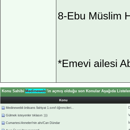
8-Ebu Müslim H
*Emevi ailesi Ab
Konu Sahibi
Medineweb
'in açmış olduğu son Konular Aşağıda Listele
Konu
D
Medinewebli önlisans İlahiyat 1.sınıf öğrencileri...
V
Gülmek isteyenler tıklasın :)))
İ
Cumartesi Anneleri’nin ahı/Can Dündar