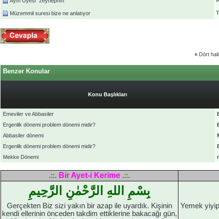
A
Ayın Üyesi ''zeynepnm''
T
Müzemmil suresi bize ne anlatıyor
«
Dört hali
Benzer Konular
Konu Başlıkları
Emeviler ve Abbasiler
Ergenlik dönemi problem dönemi midir?
Abbasiler dönemi
Ergenlik dönemi problem dönemi midir?
Mekke Dönemi
Bir Ayet-i Kerime
.::.
.::.
بِسْمِ اللهِ الرَّحْمٰنِ الرَّحِيمِ
Gerçekten Biz sizi yakın bir azap ile uyardık. Kişinin
Yemek yiyip
kendi ellerinin önceden takdim ettiklerine bakacağı gün,