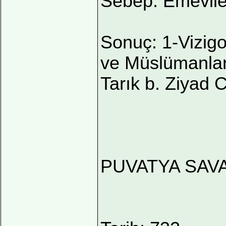
Sebep: Emeviler
Sonuç: 1-Vizigot
ve Müslümanlar 
Tarık b. Ziyad C
PUVATYA SAV