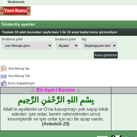
Medineweb
Gösteriliş ayarları
Toplam 10 adet konudan sayfa basi 1 ile 10 arasi kadar konu gösteriliyor
Sıralama şekli
Sıralama şekli
Yaş
Yeni Mesaj Var
Yeni Mesaj Yok
Konu Kapatılmıştır
Bir Ayet-i Kerime
.::.
.::.
بِسْمِ اللهِ الرَّحْمٰنِ الرَّحِيمِ
Allah'ın ayetlerini ve O'na kavuşmayı yok sayıp inkâr
edenler; işte onlar, benim rahmetimden umut
kesmişlerdir ve işte onlar için acı bir azap vardır.
(Ankebût-23)