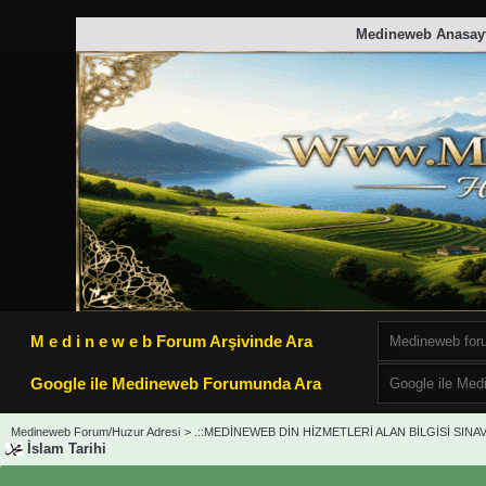
Medineweb Anasay
M e d i n e w e b Forum Arşivinde Ara
Google ile Medineweb Forumunda Ara
Medineweb Forum/Huzur Adresi
>
.::MEDİNEWEB DİN HİZMETLERİ ALAN BİLGİSİ SINAVL
İslam Tarihi