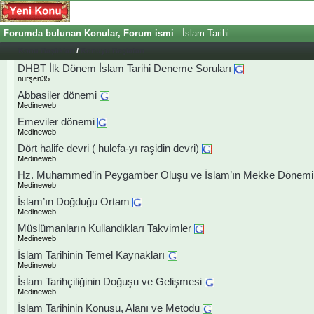
Forumda bulunan Konular, Forum ismi
: İslam Tarihi
Konu Başlıkları
/
Konuyu Başlatan
DHBT İlk Dönem İslam Tarihi Deneme Soruları
nurşen35
Abbasiler dönemi
Medineweb
Emeviler dönemi
Medineweb
Dört halife devri ( hulefa-yı raşidin devri)
Medineweb
Hz. Muhammed’in Peygamber Oluşu ve İslam’ın Mekke Dönemi
Medineweb
İslam’ın Doğduğu Ortam
Medineweb
Müslümanların Kullandıkları Takvimler
Medineweb
İslam Tarihinin Temel Kaynakları
Medineweb
İslam Tarihçiliğinin Doğuşu ve Gelişmesi
Medineweb
İslam Tarihinin Konusu, Alanı ve Metodu