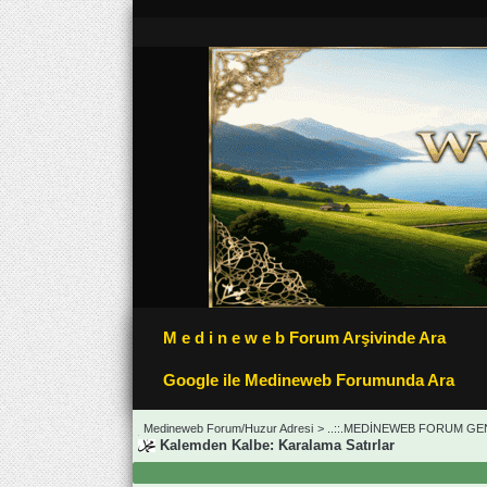
M e d i n e w e b Forum Arşivinde Ara
Google ile Medineweb Forumunda Ara
Medineweb Forum/Huzur Adresi
>
..::.MEDİNEWEB FORUM GEN
Kalemden Kalbe: Karalama Satırlar