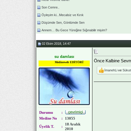
Son Cemre..
Öyleyim ki...Mecalsiz ve Kırık
Düşümde Sen, Gönlümde Sen
Annem… Bu Gece Yüreğine Sığınabilir miyim?
02 Ekim 2018, 14:47
su damlası
Önce Kalbine Sevme
Medineweb EDİTÖRÜ
İmanehLi
ve
Sükut
_______________
Durumu
:
Medine No
:
13055
18 Aralık
Üyelik T.
:
2010