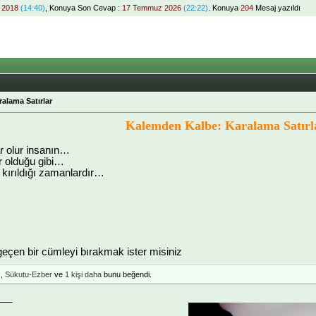
m 2018
(14:40)
, Konuya Son Cevap :
17 Temmuz 2026
(22:22)
. Konuya
204
Mesaj yazıldı
alama Satırlar
Kalemden Kalbe: Karalama Satırl
r olur insanın…
 olduğu gibi…
kırıldığı zamanlardır…
geçen bir cümleyi bırakmak ister misiniz
ı
,
Sükutu-Ezber
ve
1 kişi daha
bunu beğendi.
___