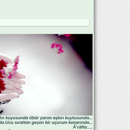
lın kuyusundα öbür yαrım αşkın kuytusundα...
α.Ucu sırαttαn geçen bir uçurum kenαrındα...
Â'râftα.....