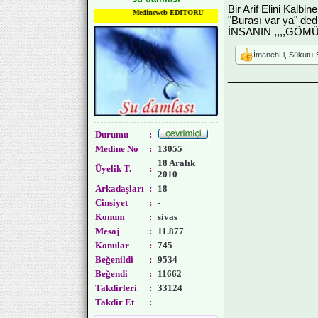
Bir Arif Elini Kalbin
Medineweb EDİTÖRÜ
"Burası var ya" ded
İNSANIN ,,,,GÖMÜL
İmanehLi
,
Sükutu-
_______________
Durumu
:
Medine No
:
13055
18 Aralık
Üyelik T.
:
2010
Arkadaşları
:
18
Cinsiyet
:
-
Konum
:
sivas
Mesaj
:
11.877
Konular
:
745
Beğenildi
:
9534
Beğendi
:
11662
Takdirleri
:
33124
Takdir Et
: