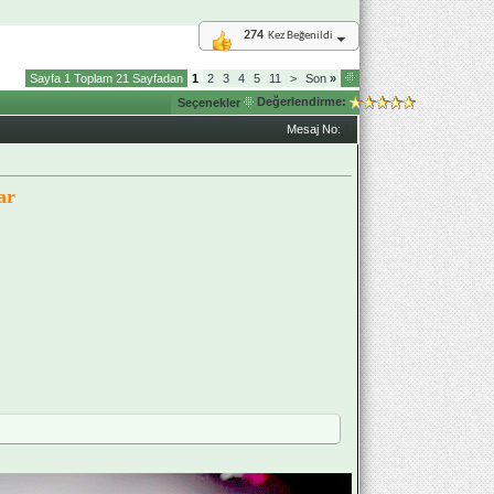
274
Kez Beğenildi
Sayfa 1 Toplam 21 Sayfadan
1
2
3
4
5
11
>
Son
»
Değerlendirme:
Seçenekler
Mesaj No:
1
ar