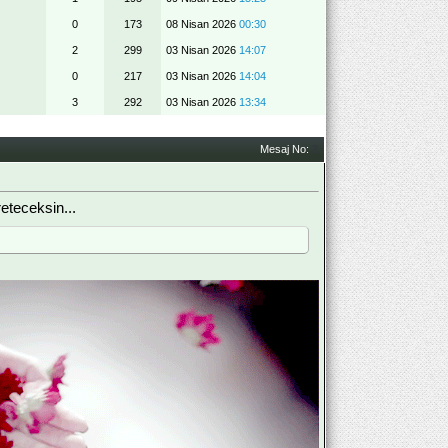
0
173
08 Nisan 2026
00:30
2
299
03 Nisan 2026
14:07
0
217
03 Nisan 2026
14:04
3
292
03 Nisan 2026
13:34
Mesaj No:
2
teceksin...