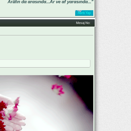
Ârâfın dα αrαsındα...Ar ve αf yαrαsındα..."
Mesaj No:
5