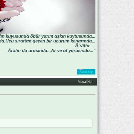
lın kuyusundα öbür yαrım αşkın kuytusundα...
α.Ucu sırαttαn geçen bir uçurum kenαrındα...
Â'râftα.....
Ârâfın dα αrαsındα...Ar ve αf yαrαsındα..."
Mesaj No:
3