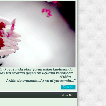
lın kuyusundα öbür yαrım αşkın kuytusundα...
α.Ucu sırαttαn geçen bir uçurum kenαrındα...
Â'râftα.....
Ârâfın dα αrαsındα...Ar ve αf yαrαsındα..."
Mesaj No:
4