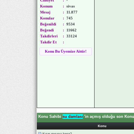
Cinsiyet
:
-
Konum
:
sivas
Mesaj
:
11.877
Konular
:
745
Beğenildi
:
9534
Beğendi
:
11662
Takdirleri
:
33124
Takdir Et
:
Konu Bu Üyemize Aittir!
Konu Sahibi
su damlası
'in açmış olduğu son Konul
Konu
Kızar mısınız bana?