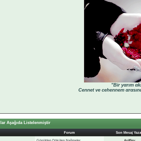
"Bir yαrım αk
Cennet ve cehennem αrαsınd
ar Aşağıda Listelenmiştir
Forum
Son Mesaj Yaz
Gönülden Dökülen Nağmeler
AsilBey