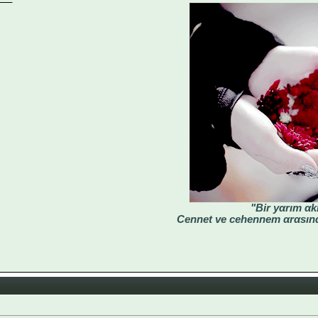
"Bir yαrım αk
Cennet ve cehennem αrαsınd