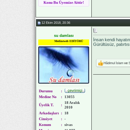
Konu Bu Üyemize Aittir!
12 Ekim 2018, 20:36
su damlası
İnsan kendi hayatınd
Medineweb EDİTÖRÜ
Gürültüsüz, patırtıs
Hâdimul İslam
ve
_______________
Durumu
:
Medine No
:
13055
18 Aralık
Üyelik T.
:
2010
Arkadaşları
:
18
Cinsiyet
:
-
Konum
:
sivas