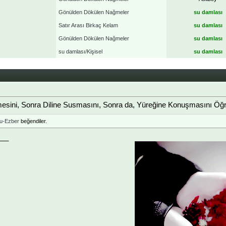
Gönülden Dökülen Nağmeler
su damlası
Satır Arası Birkaç Kelam
su damlası
Gönülden Dökülen Nağmeler
su damlası
su damlası/Kişisel
su damlası
sini, Sonra Diline Susmasını, Sonra da, Yüreğine Konuşmasını Öğre
u-Ezber
beğendiler.
___