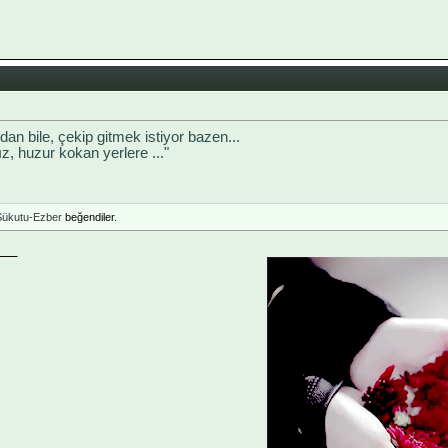
an bile, çekip gitmek istiyor bazen...
ız, huzur kokan yerlere ..."
Sükutu-Ezber
beğendiler.
___