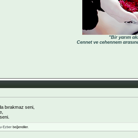
"Bir yαrım αk
Cennet ve cehennem αrαsınd
lda bırakmaz seni,
e,
seni.
u-Ezber
beğendiler.
___