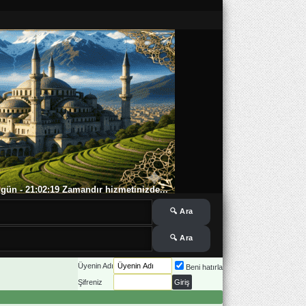
 5 gün - 21:02:21 Zamandır hizmetinizde...
Üyenin Adı
Beni hatırla
Şifreniz