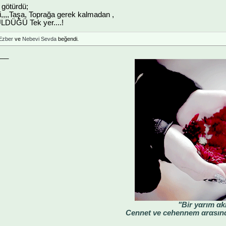
e götürdü;
i,,,,Taşa, Toprağa gerek kalmadan ,
DÜĞÜ Tek yer....!
Ezber
ve
Nebevi Sevda
beğendi.
___
"Bir yαrım αk
Cennet ve cehennem αrαsınd