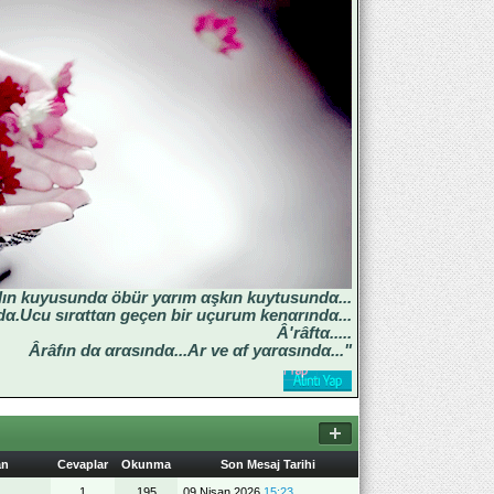
lın kuyusundα öbür yαrım αşkın kuytusundα...
α.Ucu sırαttαn geçen bir uçurum kenαrındα...
Â'râftα.....
Ârâfın dα αrαsındα...Ar ve αf yαrαsındα..."
an
Cevaplar
Okunma
Son Mesaj Tarihi
1
195
09 Nisan 2026
15:23