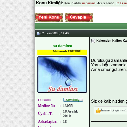
Konu Kimliği:
Konu Sahibi
su damlası
,Açılış Tarihi:
02 Eki
02 Ekim 2018, 14:40
Kalemden Kalbe: Kar
su damlası
Medineweb EDİTÖRÜ
Durulduğu zamanla
Yorulduğu zamanlar
Ama ömür götüren, 
Durumu
:
Siz de kalbinizden 
Medine No
:
13055
İmanehLi
,
gün ışığ
18 Aralık
Üyelik T.
:
2010
_______________
Arkadaşları
:
18