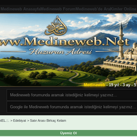
Medineweb Anasayfa
Medineweb Forum
Medineweb'de Ara
Kimler Online
Medineweb
- 19 yıl - 3 ay -
EL.::.
>
Edebiyat
>
Satır Arası Birkaç Kelam
Üyemiz Ol