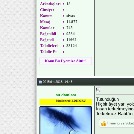
Arkadaşları
:
18
Cinsiyet
:
-
Konum
:
sivas
Mesaj
:
11.877
Konular
:
745
Beğenildi
:
9534
Beğendi
:
11662
Takdirleri
:
33124
Takdir Et
:
Konu Bu Üyemize Aittir!
02 Ekim 2018, 14:48
su damlası
Tutunduğun
Medineweb EDİTÖRÜ
Hiçbir âyet yarı yo
İnsan terketmeyinc
Terketmez Rabb'in 
İmanehLi
ve
Sükut
_______________