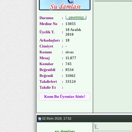
Durumu
:
Medine No
:
13055
18 Aralık
Üyelik T.
:
2010
Arkadaşları
:
18
Cinsiyet
:
-
Konum
:
sivas
Mesaj
:
11.877
Konular
:
745
Beğenildi
:
9534
Beğendi
:
11662
Takdirleri
:
33124
Takdir Et
:
Konu Bu Üyemize Aittir!
02 Ekim 2018, 17:52
su damlası