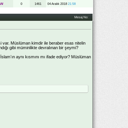
AN
0
1461
04 Aralık 2018
21:58
Mesaj No:
2
 var. Müslüman kimdir ile beraber esas nitelin
ğı gibi müminlikte devralınan bir şeymi?
slam'ın aynı kısmını mı ifade ediyor? Müslüman