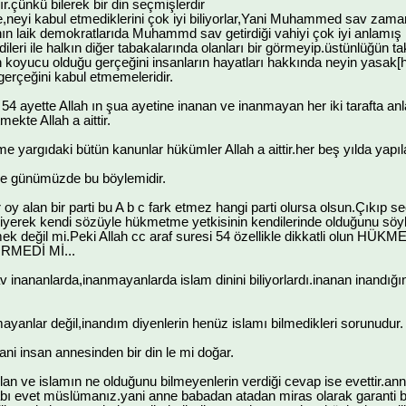
r.çünkü bilerek bir din seçmişlerdir
,neyi kabul etmediklerini çok iyi biliyorlar,Yani Muhammed sav zama
 laik demokratlarıda Muhammd sav getirdiği vahiyi çok iyi anlamış i
endileri ile halkın diğer tabakalarında olanları bir görmeyip.üstünlüğü
koyucu olduğu gerçeğini insanların hayatları hakkında neyin yasak[h
 gerçeğini kabul etmemeleridir.
54 ayette Allah ın şua ayetine inanan ve inanmayan her iki tarafta anlam
kte Allah a aittir.
yargıdaki bütün kanunlar hükümler Allah a aittir.her beş yılda yapılaca
e günümüzde bu böylemidir.
 oy alan bir parti bu A b c fark etmez hangi parti olursa olsun.Çıkıp s
erek kendi sözüyle hükmetme yetkisinin kendilerinde olduğunu sö
emek değil mi.Peki Allah cc araf suresi 54 özellikle dikkatli ol
MEDİ Mİ...
inananlarda,inanmayanlarda islam dinini biliyorlardı.inanan inandığ
yanlar değil,inandım diyenlerin henüz islamı bilmedikleri sorunudur.
ni insan annesinden bir din le mi doğar.
an ve islamın ne olduğunu bilmeyenlerin verdiği cevap ise evettir.a
bı evet müslümanız.yani anne babadan atadan miras olarak garanti bel