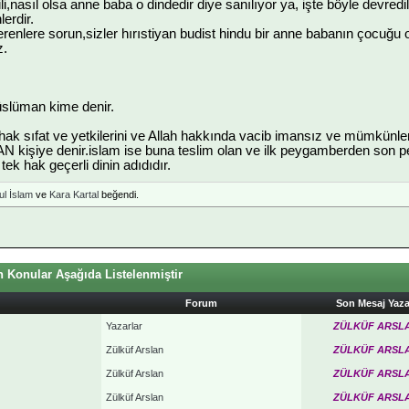
i,nasıl olsa anne baba o dindedir diye sanılıyor ya, işte böyle devred
erdir.
renlere sorun,sizler hırıstiyan budist hindu bir anne babanın çocuğu 
z.
üslüman kime denir.
hak sıfat ve yetkilerini ve Allah hakkında vacib imansız ve mümkünl
kişiye denir.islam ise buna teslim olan ve ilk peygamberden son 
tek hak geçerli dinin adıdıdır.
l İslam
ve
Kara Kartal
beğendi.
 Konular Aşağıda Listelenmiştir
Forum
Son Mesaj Yaz
Yazarlar
ZÜLKÜF ARSL
Zülküf Arslan
ZÜLKÜF ARSL
Zülküf Arslan
ZÜLKÜF ARSL
Zülküf Arslan
ZÜLKÜF ARSL