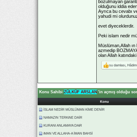
bozulmayan garantil
olduğunu iddia edenl
Ayrıca bu cevabı ve
yahudi mi olurdunu
evet diyeceklerdir.
Peki islam nedir m
Müslüman,Allah ın 
azmedip BOZMAYAN 
olan Allah katındaki 
su damlası
,
Hâdimu
Konu Sahibi
ZÜLKÜF ARSLAN
'in açmış olduğu son
Konu
İSLAM NEDİR MÜSLÜMAN KİME DENİR
NAMAZIN TERKiNE DAİR
KURANI ANLAMAYA DAiR
iMAN VE ALLAHA-A İMAN BAHSİ