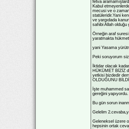
fetva aramamışlardı
Kabul etmeyenlerde
mecusi ve o zamanın
statüleridir.Yani k
ve yargıdada kanun 
sahibi Allah olduğu
Örneğin araf suresi 
yaratmakta hükmetme
yani Yasama yürütme 
Peki soruyorum siz
İktidar olacak kadar
HÜKÜMET BİZİZ diy
yetkisi bizdedir d
OLDUĞUNU BİLDİR
İşte muhammed sav 
gereğini yapıyordu.
Bu gün sorun inanma
Gelelim 2.cevaba,ya
Geleneksel üzere ol
hepsinin ortak ceva