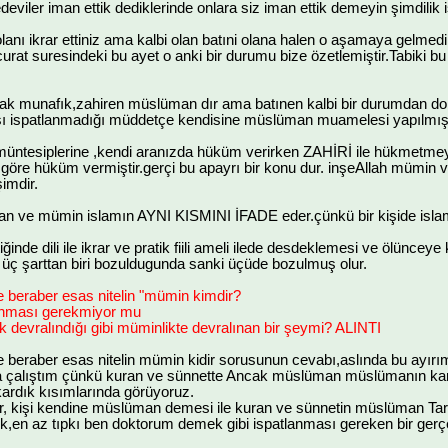
edeviler iman ettik dediklerinde onlara siz iman ettik demeyin şimdili
i olanı ikrar ettiniz ama kalbi olan batıni olana halen o aşamaya gelmedi
curat suresindeki bu ayet o anki bir durumu bize özetlemiştir.Tabiki 
rak munafık,zahiren müslüman dır ama batınen kalbi bir durumdan dolay
 ispatlanmadığı müddetçe kendisine müslüman muamelesi yapılmıştır.T
 müntesiplerine ,kendi aranızda hüküm verirken ZAHİRİ ile hükmet
göre hüküm vermiştir.gerçi bu apayrı bir konu dur. inşeAllah mümin
imdir.
n ve mümin islamın AYNI KISMINI İFADE eder.çünkü bir kişide islam 
iğinde dili ile ikrar ve pratik fiili ameli ilede desdeklemesi ve ölü
üç şarttan biri bozuldugunda sanki üçüde bozulmuş olur.
e beraber esas nitelin "mümin kimdir?
nması gerekmiyor mu
devralındığı gibi müminlikte devralınan bir şeymi? ALINTI
 beraber esas nitelin mümin kidir sorusunun cevabı,aslında bu ayırı
 çalıştım çünkü kuran ve sünnette Ancak müslüman müslümanın kard
kardık kısımlarında görüyoruz.
r, kişi kendine müslüman demesi ile kuran ve sünnetin müslüman Tar
n az tıpkı ben doktorum demek gibi ispatlanması gereken bir gerçek