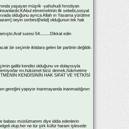
nında yaşayan müşrik -yahuhudi hırıstiyan
nsanlardır.KAbul etmemelrinin ilk sebebi,sosyal
n takvada olduğunu ayrıca Allah ın Yasama yürütme
aram] neyin serbest[helal] olduğunun tek hak
ıştır.Araf suresi 54.........Dikkat edin
k bir seçimle iktidara gelen bir partinin değildir.
eçimin galibi kendisi olduğunu ve dolayısıyla
ylemiyorlar mı.hükümet biziz demek,hükmetme
un HÜKMETMENİN KENDİSİNİN HAK SIFAT VE YETKİSİ
ının gereğini yapıyor inanmayanda inanmadığının
nne babası müslümanım diye iddia edenlerin
geli olup.her ne tür şirk küfür haram işlesede