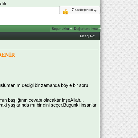
ıldı
7
Kez Beğenildi
Seçenekler
Değerlendirme
Mesaj No:
1
DENİR
üslümanım dediği bir zamanda böyle bir soru
ın başlığının cevabı olacaktır inşeAllah...
ki yaşlarında mı bir dini seçer.Bugünki insanlar