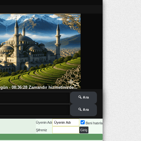
 5 gün - 08:36:29 Zamandır hizmetinizde...
Üyenin Adı
Beni hatırla
Şifreniz