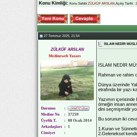
Konu Kimliği:
Konu Sahibi
ZÜLKÜF ARSLAN
,Açılış Tarihi:
27 Temmuz 2025, 21:54
İSLAM NEDİR MÜSL
ZÜLKÜF ARSLAN
Medineweb Yazarı
İSLAM NEDİR MÜ
Rahman ve rahim ola
Dünya üzerinde Yakl
etrafında bir yazı 
Yazımın içerisinde 
örneğin insan annes
Durumu
:
dini seçmişmidir yo
Medine No
:
37259
Bu sorunun iki ceva
Üyelik T.
:
08 Ocak 2014
Arkadaşları
:
1
1.Kuran ve Sünnett
Cinsiyet
:
2.Geleneksel kendin