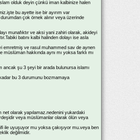
k islam olduk deyin çünkü iman kalbinize halen
niz.işte bu ayette ise bir ayırım var
bu durumdan çok örnek alınır veya üzerinde
ı munafıktır ve aksi yani zahiri olarak, akideyi
abiki batını kalbi halinden dolayı ise asla
meyi emretmiş ve rasul muhammed sav de aynen
 ve müslüman hakkında aynı mı yoksa farklı mı
ancak şu 3 şeyi bir arada bulunursa islamı
nceye kadar bu 3 durumunu bozmamaya
m net olarak yapılamaz.nedenini yukardaki
eşidir veya müslümanlar olarak ölün veya
ifi ile uyuşuyor mu yoksa çakışıyor mu.veya ben
lik değilmidir.