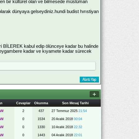
ilen bir kültürel olan ve bilmesede müslüman
olarak dünyaya gelseydiniz.hundi budist hırıstiyan
eri BİLEREK kabul edip ölünceye kadar bu halinde
peygambere kadar ve kıyamete kadar sürecek
an
Cevaplar
Okunma
Son Mesaj Tarihi
AN
2
437
27 Temmuz 2025
21:54
AN
0
1534
20 Aralık 2018
00:04
AN
0
1330
10 Aralık 2018
22:32
AN
0
1443
04 Aralık 2018
22:01