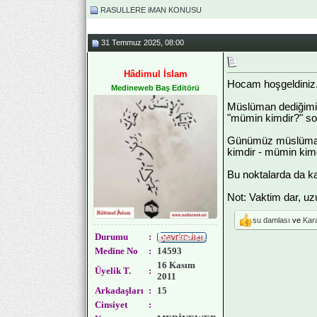
RASULLERE iMAN KONUSU
31 Temmuz 2025, 08:00
Hâdimul İslam
Hocam hoşgeldiniz
Medineweb Baş Editörü
Müslüman dediğimizd
"mümin kimdir?" so
Günümüz müslümanla
kimdir - mümin kim
Bu noktalarda da ka
Not: Vaktim dar, u
su damlası
ve
Kara
Durumu
:
Medine No
:
14593
16 Kasım
Üyelik T.
:
2011
Arkadaşları
:
15
Cinsiyet
: