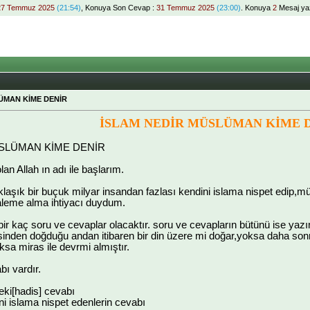
27 Temmuz 2025
(21:54)
, Konuya Son Cevap :
31 Temmuz 2025
(23:00)
. Konuya
2
Mesaj yaz
ÜMAN KİME DENİR
İSLAM NEDİR MÜSLÜMAN KİME 
SLÜMAN KİME DENİR
n Allah ın adı ile başlarım.
aşık bir buçuk milyar insandan fazlası kendini islama nispet edip,m
kaleme alma ihtiyacı duydum.
bir kaç soru ve cevaplar olacaktır. soru ve cevapların bütünü ise yazım
inden doğduğu andan itibaren bir din üzere mi doğar,yoksa daha sonra
ksa miras ile devrmi almıştır.
bı vardır.
eki[hadis] cevabı
i islama nispet edenlerin cevabı