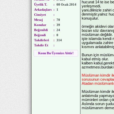
hucurat 14 te ise b
Üyelik T.
:
08 Ocak 2014
yerleşmedi.
Arkadaşları
:
1
yani,dilinizle zahir
denmiştir.yalnız hu
Cinsiyet
:
konuşulur.
Mesaj
:
70
Konular
:
39
örneğin akidevi ola
Beğenildi
:
24
bozan söz davranışı
müslüman değildir.
Beğendi
:
0
işte islamda kendi
Takdirleri
:
314
uygulamada zahire 
Takdir Et
:
kısmını anlatabilmiş
Konu Bu Üyemize Aittir!
Bunun için müslüma
kabul etmiş olur.
kalben kabul,gerekt
azmetmesi.burdaki 
Müslüman kimdir il
sorusunun cevapla
Atadan müslümanlık 
Müslüman kimdir ile
anlatımda yapmaya
müminleri ordan çı
Aslında sorun şudu
müslümanım demek,e