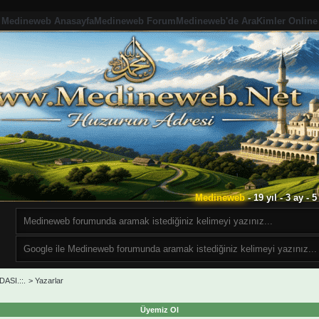
Medineweb Anasayfa
Medineweb Forum
Medineweb'de Ara
Kimler Online
Medineweb
- 19 yıl - 3 ay -
ASI.::.
>
Yazarlar
Üyemiz Ol