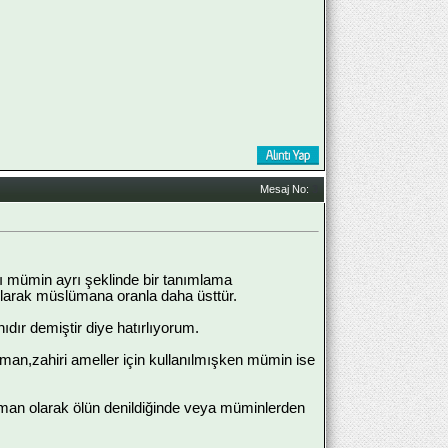
Mesaj No:
3
 mümin ayrı şeklinde bir tanımlama
olarak müslümana oranla daha üsttür.
dır demiştir diye hatırlıyorum.
üman,zahiri ameller için kullanılmışken mümin ise
an olarak ölün denildiğinde veya müminlerden