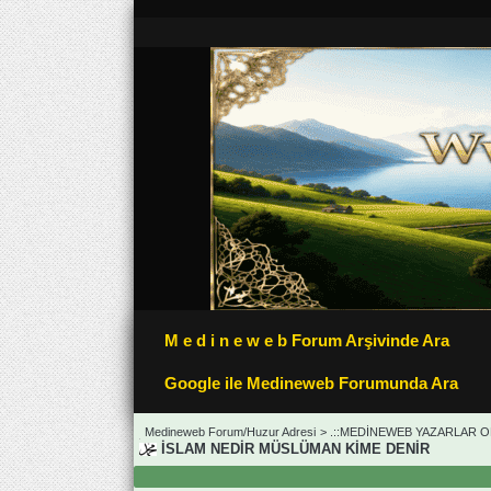
M e d i n e w e b Forum Arşivinde Ara
Google ile Medineweb Forumunda Ara
Medineweb Forum/Huzur Adresi
>
.::MEDİNEWEB YAZARLAR OD
İSLAM NEDİR MÜSLÜMAN KİME DENİR