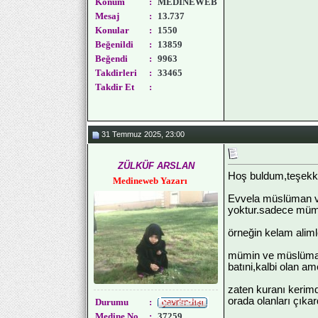
Konum
:
MEDİNEWEB
Mesaj
:
13.737
Konular
:
1550
Beğenildi
:
13859
Beğendi
:
9963
Takdirleri
:
33465
Takdir Et
:
31 Temmuz 2025, 23:00
ZÜLKÜF ARSLAN
Hoş buldum,teşekk
Medineweb Yazarı
Evvela müslüman ve
yoktur.sadece mümi
örneğin kelam aliml
mümin ve müslüman a
batıni,kalbi olan ame
zaten kuranı kerim
orada olanları çık
Durumu
:
Medine No
:
37259