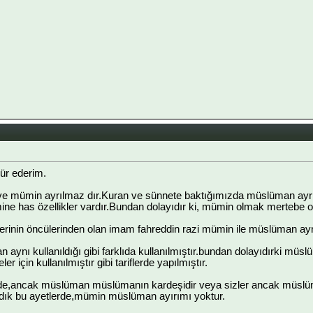
ür ederim.
 mümin ayrılmaz dır.Kuran ve sünnete baktığımızda müslüman ayrı
ne has özellikler vardır.Bundan dolayıdır ki, mümin olmak mertebe 
erinin öncülerinden olan imam fahreddin razi mümin ile müslüman aynı
ynı kullanıldığı gibi farklıda kullanılmıştır.bundan dolayıdırki müsl
ler için kullanılmıştır gibi tariflerde yapılmıştır.
de,ancak müslüman müslümanın kardeşidir veya sizler ancak müslüm
ardık bu ayetlerde,mümin müslüman ayırımı yoktur.