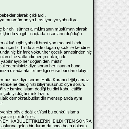
bebekler olarak çıkkardı.
u ya müsmüman ya hırıstiyan ya yahudi ya
 bir ehli sünnet alimi,insanın müslüman olarak
t,hindu vb gibi inaçtada insanların doğduğu
rum olduğu gibi,yahudi hırıstiyan mecusi hindu
nun için bir hindu ailede doğan çocuk ile kendine
da hiç bir fark yoktur.her çocuk annesinden hiç
 olan dine yatkındır.her çocuk içinde
yapılmayıp her doğan denilmiştir.
kabul edermisiniz diye sorsa her insanın buna
anıza olsada,akıl bilmediği ne ise bundan dolayı
yormuusnuz diye sorun. Hatta Kuranı değil,namaz
ayetinde ne dediğinizi biliyrmusunuz diye sorun.
ve ismine islam dediği bu dini kabul ettiğini
nı çok iyi düşünmek lazım.
u,laik demokrat,budist din mensuplarıda aynı
ar.
enler böyle değiller.Yani bu günkü islama
nlar gibi değiller.
nlar NEYİ KABUL ETTİKLERİNİ BİLDİKTEN SONRA
aşlarına gelen bir durumda hoca hoca dolaşıp