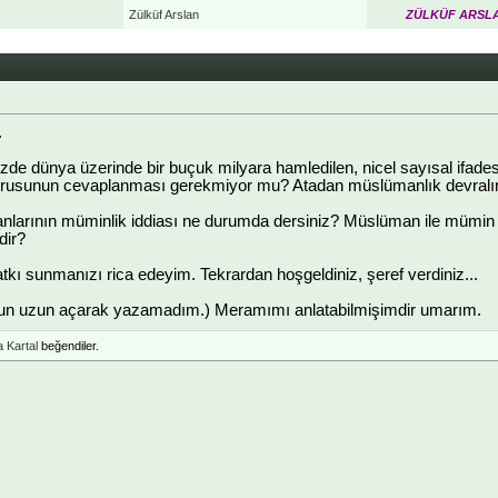
Zülküf Arslan
ZÜLKÜF ARSL
.
e dünya üzerinde bir buçuk milyara hamledilen, nicel sayısal ifadesi
rusunun cevaplanması gerekmiyor mu? Atadan müslümanlık devralındı
rının müminlik iddiası ne durumda dersiniz? Müslüman ile mümin İ
dir?
tkı sunmanızı rica edeyim. Tekrardan hoşgeldiniz, şeref verdiniz...
zun uzun açarak yazamadım.) Meramımı anlatabilmişimdir umarım.
 Kartal
beğendiler.