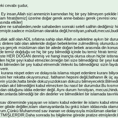
eki cevabı şudur,
. Ey insan,Allah sizi annenizin karnından hiç bir şey bilmeyen şekilde 
lam fıtratı[temiz] üzerine doğar gerek anne-babası gerek çevresi on
ında etkiler]
öre ne sahabeden,nede sahabeden sonraki selefi salihin dediğimiz hiç
iştir.sadece müslüman olarakta değil,hırıstiyan,yahudi,mecusi,budis
lak adil olan ADL sıfatına sahip olan Allah ın adeletine aykırı bir du
k dinlere tabi olan aileleride doğan bebeklerine zulmedilmiş olunurdu.o
a gerçek müslüman olan bir ailede doğan bebek arasında din konusun
de temiz doğduğu ve hiç bir şey bilmediği içinde bu temiz fıtratı temiz
iste HER DOĞAN denmiş ve hangi inançta olursa olsun hiçbir istisna 
en hiçbir şeyi kabul etmezler.örneğin biri size bilmediğiniz bir şeyi 
ki bilmeden bir şey kabul etmemdir.Velevki bu bilmediğiniz sizin fayd
verir.
 kurana nispet eden ve dolayısıla islama nispet edenlere kuranı bili
esini her rekatta okuyorsunuz. fatihanın hepsini değil,fatihanın ilk üç 
rin yüzde,hatta binde dokuzyuzdoksan dokuzu bilmeyecektir.Bilmediği 
andan akıl bilmediğini kabul etmezken bu nasıl bir durumdur.Bu kısmı
dan olduğunu iddia edenler değil. Aynı durum hırıstiyan, mecusi,hind
r.onlarda bilmediği bir din dedirler ve bilmedikleri bir islamada tavırlıl
v döneminde yaşayan ve islamı kabul edenler ile islamı kabul etmey
ler gibide değiller,islam olamayanlarda bu gnkü islam iddasında olamaya
iyorum.Çünkü Muhammed sav inanan ve dolayısıyla müslüman ola
ŞLERDİR.Daha sonrada bu bilgilerine görede pratize etmişlerdir.b