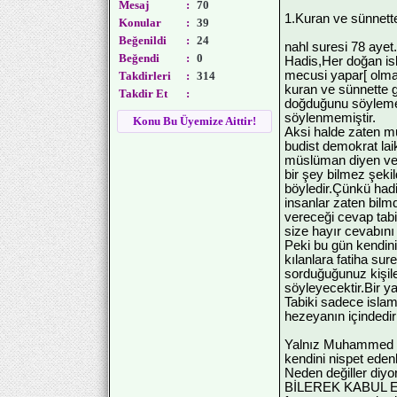
Mesaj
:
70
1.Kuran ve sünnett
Konular
:
39
Beğenildi
:
24
nahl suresi 78 ayet
Beğendi
:
0
Hadis,Her doğan is
mecusi yapar[ olmas
Takdirleri
:
314
kuran ve sünnette g
Takdir Et
:
doğduğunu söylemem
söylenmemiştir.
Konu Bu Üyemize Aittir!
Aksi halde zaten mut
budist demokrat lai
müslüman diyen vey
bir şey bilmez şekil
böyledir.Çünkü had
insanlar zaten bilmd
vereceği cevap tabi
size hayır cevabını 
Peki bu gün kendini
kılanlara fatiha sur
sorduğuğunuz kişile
söyleyecektir.Bir y
Tabiki sadece islam
hezeyanın içindedirle
Yalnız Muhammed sa
kendini nispet eden
Neden değiller d
BİLEREK KABUL ETMİ