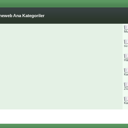
neweb Ana Kategoriler
Mu
su
Hâ
Ka
ZÜ
Ka