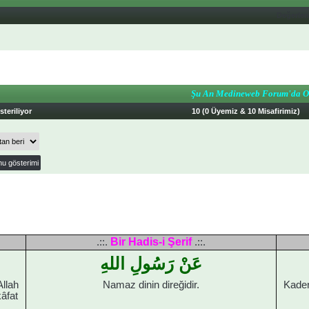
Değerle
Şu An Medineweb Forum'da O
teriliyor
10 (0 Üyemiz & 10 Misafirimiz)
Bir Hadis-i Şerif
.::.
.::.
عَنْ رَسُولِ اللهِ
Allah
Namaz dinin direğidir.
Kader
âfat