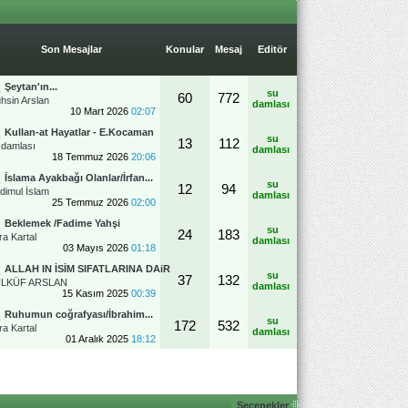
Son Mesajlar
Konular
Mesaj
Editör
Şeytan'ın...
su
60
772
hsin Arslan
damlası
10 Mart 2026
02:07
Kullan-at Hayatlar - E.Kocaman
su
13
112
 damlası
damlası
18 Temmuz 2026
20:06
İslama Ayakbağı Olanlar/İrfan...
su
12
94
dimul İslam
damlası
25 Temmuz 2026
02:00
Beklemek /Fadime Yahşi
su
24
183
ra Kartal
damlası
03 Mayıs 2026
01:18
ALLAH IN İSİM SIFATLARINA DAiR
su
37
132
LKÜF ARSLAN
damlası
15 Kasım 2025
00:39
Ruhumun coğrafyası/İbrahim...
su
172
532
ra Kartal
damlası
01 Aralık 2025
18:12
Seçenekler