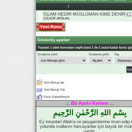
Konu Başlıkları
/
Konuyu Başlatan
İSLAM NEDİR MÜSLÜMAN KİME DENİR
ZÜLKÜF ARSLAN
Gösteriliş ayarları
Toplam 1 adet konudan sayfa basi 1 ile 1 arasi kadar konu gös
Sıralama şekli
Sıralama şekli
Yaş
Yeni Mesaj Var
Yeni Mesaj Yok
Konu Kapatılmıştır
Bir Ayet-i Kerime
.::.
.::.
بِسْمِ اللهِ الرَّحْمٰنِ الرَّحِيمِ
Ey insanlar! Allah'a ve peygamberine iman edip 
yolunda mallarını harcayanlar için büyük bir mük
vardır.