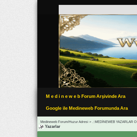
M e d i n e w e b Forum Arşivinde Ara
Google ile Medineweb Forumunda Ara
Medineweb Forum/Huzur Adresi
>
.::MEDİNEWEB YAZARLAR OD
Yazarlar