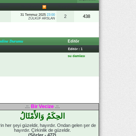
ndirme
Son Mesajlar
Cevaplar
Görüntüleme
31 Temmuz 2025
23:00
2
438
ZÜLKÜF ARSLAN
nline Durumu
Editör
Editör : 1
su damlası
Bir Vecize
.::.
.::.
الحِكَمُ وَالأَمْثَالُ
in her şeyi güzeldir, hayırdır. Ondan gelen şer de
hayırdır. Çirkinlik de güzeldir.
(Sözler - 472)