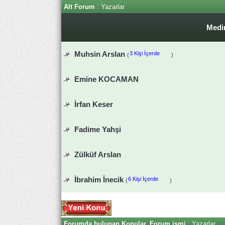
Alt Forum
: Yazarlar
Medi
Muhsin Arslan
3 Kişi İçerde
(
)
Emine KOCAMAN
İrfan Keser
Fadime Yahşi
Zülküf Arslan
İbrahim İnecik
6 Kişi İçerde
(
)
Forumda bulunan Konular, Forum ismi
: Yazarlar