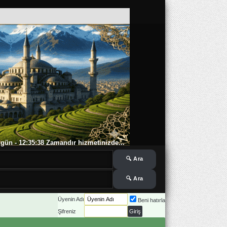
 6 gün - 12:35:38 Zamandır hizmetinizde...
Üyenin Adı
Beni hatırla
Şifreniz