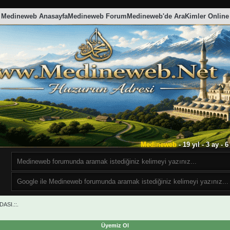
Medineweb Anasayfa
Medineweb Forum
Medineweb'de Ara
Kimler Online
Medineweb
- 19 yıl - 3 ay -
ASI.::.
Üyemiz Ol