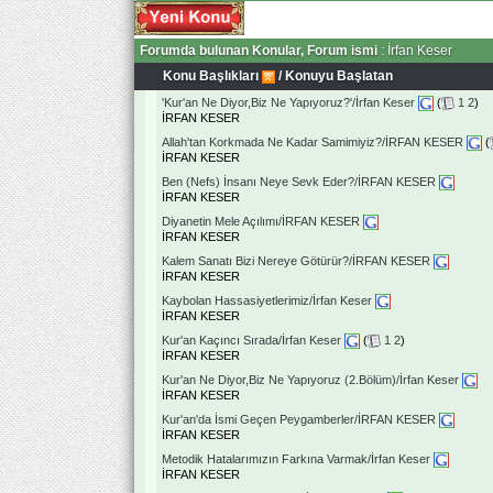
Forumda bulunan Konular, Forum ismi
: İrfan Keser
Konu Başlıkları
/
Konuyu Başlatan
'Kur'an Ne Diyor,Biz Ne Yapıyoruz?'/İrfan Keser
(
1
2
)
İRFAN KESER
Allah'tan Korkmada Ne Kadar Samimiyiz?/İRFAN KESER
(
İRFAN KESER
Ben (Nefs) İnsanı Neye Sevk Eder?/İRFAN KESER
İRFAN KESER
Diyanetin Mele Açılımı/İRFAN KESER
İRFAN KESER
Kalem Sanatı Bizi Nereye Götürür?/İRFAN KESER
İRFAN KESER
Kaybolan Hassasiyetlerimiz/İrfan Keser
İRFAN KESER
Kur'an Kaçıncı Sırada/İrfan Keser
(
1
2
)
İRFAN KESER
Kur'an Ne Diyor,Biz Ne Yapıyoruz (2.Bölüm)/İrfan Keser
İRFAN KESER
Kur'an'da İsmi Geçen Peygamberler/İRFAN KESER
İRFAN KESER
Metodik Hatalarımızın Farkına Varmak/İrfan Keser
İRFAN KESER