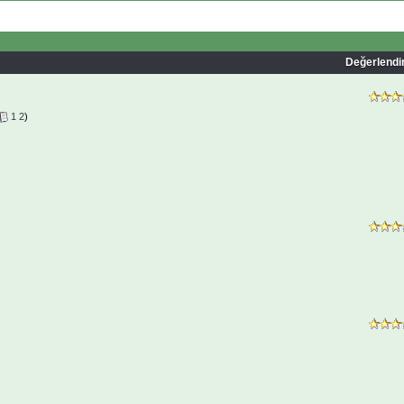
Değerlend
1
2
)