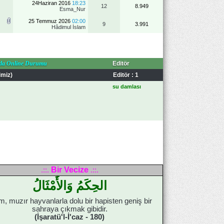
24Haziran 2016
18:23
12
8.949
Esma_Nur
25 Temmuz 2026
02:00
9
3.991
Hâdimul İslam
da Online Durumu
Editör
imiz)
Editör : 1
su damlası
Bir Vecize
.::.
.::.
الحِكَمُ وَالأَمْثَالُ
, muzır hayvanlarla dolu bir hapisten geniş bir
sahraya çıkmak gibidir.
(İşaratü'l-İ'caz - 180)