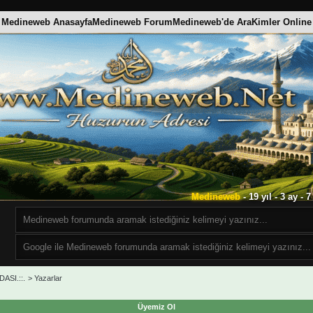
Medineweb Anasayfa
Medineweb Forum
Medineweb'de Ara
Kimler Online
Medineweb
- 19 yıl - 3 ay -
ASI.::.
>
Yazarlar
Üyemiz Ol