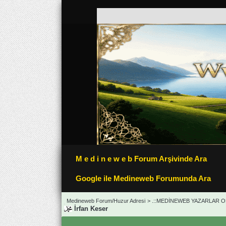
M e d i n e w e b Forum Arşivinde Ara
Google ile Medineweb Forumunda Ara
Medineweb Forum/Huzur Adresi
>
.::MEDİNEWEB YAZARLAR OD
İrfan Keser