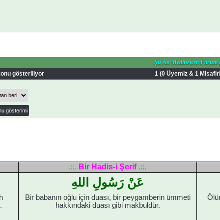
Şu An Medineweb Forum'
onu gösteriliyor
1 (0 Üyemiz & 1 Misafir
Bir Hadis-i Şerif
.::.
.::.
عَنْ رَسُولِ اللهِ
h
Bir babanın oğlu için duası, bir peygamberin ümmeti
Ölüm
.
hakkındaki duası gibi makbuldür.