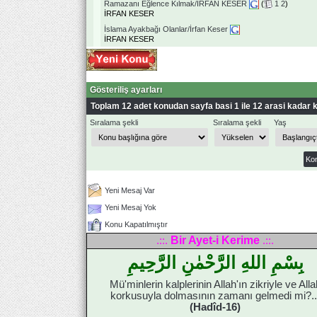
Ramazanı Eğlence Kılmak/İRFAN KESER
(
1
2
)
İRFAN KESER
İslama Ayakbağı Olanlar/İrfan Keser
İRFAN KESER
Gösteriliş ayarları
Toplam 12 adet konudan sayfa basi 1 ile 12 arasi kadar k
Sıralama şekli
Sıralama şekli
Yaş
Yeni Mesaj Var
Yeni Mesaj Yok
Konu Kapatılmıştır
Bir Ayet-i Kerime
.::.
.::.
بِسْمِ اللهِ الرَّحْمٰنِ الرَّحِيمِ
Mü'minlerin kalplerinin Allah'ın zikriyle ve Alla
korkusuyla dolmasının zamanı gelmedi mi?..
(Hadîd-16)