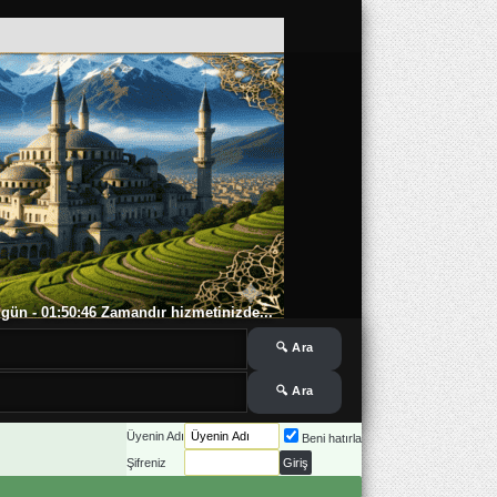
 7 gün - 01:50:46 Zamandır hizmetinizde...
Üyenin Adı
Beni hatırla
Şifreniz