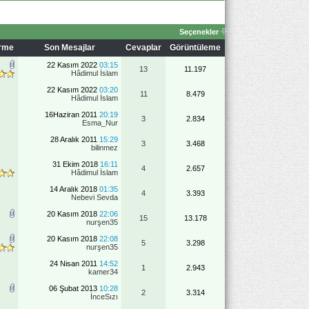
Seçenekler
irme
Son Mesajlar
Cevaplar
Görüntüleme
22 Kasım 2022
03:15
13
11.197
Hâdimul İslam
22 Kasım 2022
03:20
11
8.479
Hâdimul İslam
16Haziran 2011
20:19
3
2.834
Esma_Nur
28 Aralık 2011
15:29
3
3.468
bilinmez
31 Ekim 2018
16:11
4
2.657
Hâdimul İslam
14 Aralık 2018
01:35
4
3.393
Nebevi Sevda
20 Kasım 2018
22:06
15
13.178
nurşen35
20 Kasım 2018
22:08
5
3.298
nurşen35
24 Nisan 2011
14:52
1
2.943
kamer34
06 Şubat 2013
10:28
2
3.314
İnceSızı