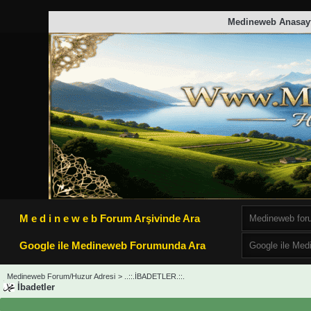
Medineweb Anasay
M e d i n e w e b Forum Arşivinde Ara
Google ile Medineweb Forumunda Ara
Medineweb Forum/Huzur Adresi
>
..::.İBADETLER.::.
İbadetler