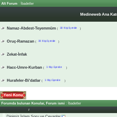
Alt Forum
: İbadetler
Medineweb Ana Kate
Namaz-Abdest-Teyemmüm
10 Kişi İçerde
(
)
Oruç-Ramazan
15 Kişi İçerde
(
)
Zekat-İnfak
Hacc-Umre-Kurban
1 Kişi İçerde
(
)
Hurafeler-Bi'datlar
1 Kişi İçerde
(
)
Forumda bulunan Konular, Forum ismi
: İbadetler
Konu Başlıkları
/
Konuyu Başlatan
Dinimiz İslam Soru ve Cevaplar