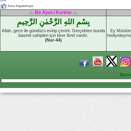
Konu Kapatılmıştır
Bir Ayet-i Kerime
.::.
.::.
بِسْمِ اللهِ الرَّحْمٰنِ الرَّحِيمِ
Allah, gece ile gündüzü evirip çevirir. Gerçekten bunda
Ey Müslüma
basiret sahipleri için birer ibret vardır.
hediyeleşme
(Nur-44)
Barın