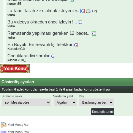
nurşen35
La ilahe illallah zikri almak isteyenler..
(
1
2
)
fedra
Bu videoyu ölmeden önce izleyin !...
fedra
Ramazanda yapılması gereken 12 ibadet...
fedra
En Büyük, En Sevaplı İş Tefekkür
KardelenGül
Cocuklara dini sorular
Allahın kulu_
Gösteriliş ayarları
Toplam 6 adet konudan sayfa basi 1 ile 6 arasi kadar konu gösteriliyor
Sıralama şekli
Sıralama şekli
Yaş
Yeni Mesaj Var
Yeni Mesaj Yok