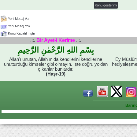
Yeni Mesaj Var
Yeni Mesaj Yok
Konu Kapatılmıştır
Bir Ayet-i Kerime
.::.
.::.
بِسْمِ اللهِ الرَّحْمٰنِ الرَّحِيمِ
Allah'ı unutan, Allah'ın da kendilerini kendilerine
Ey Müslüma
unutturduğu kimseler gibi olmayın. İşte doğru yoldan
hediyeleşme
çıkanlar bunlardır.
(Haşr-19)
Barın