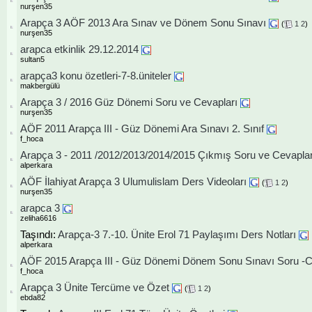
nurşen35
Arapça 3 AÖF 2013 Ara Sınav ve Dönem Sonu Sınavı
(
1
2
)
nurşen35
arapca etkinlik 29.12.2014
sultan5
arapça3 konu özetleri-7-8.üniteler
makbergülü
Arapça 3 / 2016 Güz Dönemi Soru ve Cevapları
nurşen35
AÖF 2011 Arapça III - Güz Dönemi Ara Sınavı 2. Sınıf
f_hoca
Arapça 3 - 2011 /2012/2013/2014/2015 Çıkmış Soru ve Cevapla
alperkara
AÖF İlahiyat Arapça 3 Ulumulislam Ders Videoları
(
1
2
)
nurşen35
arapca 3
zeliha6616
Taşındı:
Arapça-3 7.-10. Ünite Erol 71 Paylaşımı Ders Notları
alperkara
AÖF 2015 Arapça III - Güz Dönemi Dönem Sonu Sınavı Soru -
f_hoca
Arapça 3 Ünite Tercüme ve Özet
(
1
2
)
ebda82