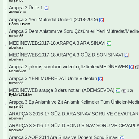
nurşen35
Arapça 3 Ünite 1
Allahın kulu_
Arapça 3 Yeni Müfredat Ünite-1 (2018-2019)
Hâdimul İslam
Arapça 3 Ders Anlatımı ve Soru Çözümleri Yeni Müfredat/Medi
nurşen35
MEDİNEWEB:2017-18 ARAPÇA 3 ARA SINAVI
alperkara
MEDİNEWEB:2017-18 ARAPÇA 3-GÜZ D.SON SINAVI
alperkara
Arapça 3 çıkmış soruların videolu çözümleri/MEDİNEWEB
(
Medineweb
Arapça 3 YENİ MÜFREDAT Ünite Videoları
nurşen35
MEDİNEWEB arapça 3 ders notları (ADEMSEVDA)
(
1
2
)
EyMeN&TaLhA
Arapça 3 Eş Anlamlı ve Zıt Anlamlı Kelimeler Tüm Üniteler-Med
nurşen35
ARAPÇA 3 2016-17 GÜZ D.ARA SINAV SORU VE CEVAPLAR
alperkara
ARAPÇA 3 2016-17 GÜZ D.SONU SINAV SORU VE CEVAP
alperkara
Arapça 3 AÖF 2014 Ara Sınav ve Dönem Sonu Sınavı