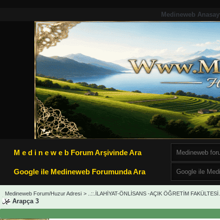
Medineweb Anasay
M e d i n e w e b Forum Arşivinde Ara
Google ile Medineweb Forumunda Ara
Medineweb Forum/Huzur Adresi
>
..::.İLAHİYAT-ÖNLİSANS -AÇIK ÖĞRETİM FAKÜLTESİ.:
Arapça 3