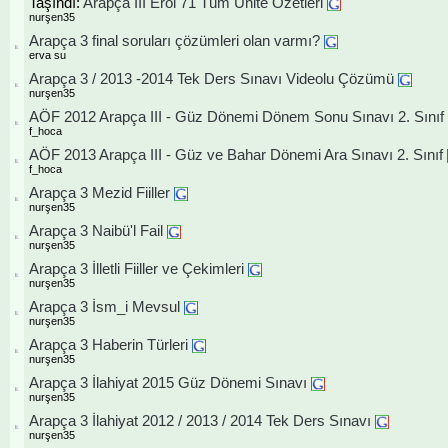
Taşındı:
Arapça III Erol 71 Tüm Ünite Özetleri
nurşen35
Arapça 3 final soruları çözümleri olan varmı?
erva su
Arapça 3 / 2013 -2014 Tek Ders Sınavı Videolu Çözümü
nurşen35
AÖF 2012 Arapça III - Güz Dönemi Dönem Sonu Sınavı 2. Sınıf
f_hoca
AÖF 2013 Arapça III - Güz ve Bahar Dönemi Ara Sınavı 2. Sınıf
f_hoca
Arapça 3 Mezid Fiiller
nurşen35
Arapça 3 Naibü'l Fail
nurşen35
Arapça 3 İlletli Fiiller ve Çekimleri
nurşen35
Arapça 3 İsm_i Mevsul
nurşen35
Arapça 3 Haberin Türleri
nurşen35
Arapça 3 İlahiyat 2015 Güz Dönemi Sınavı
nurşen35
Arapça 3 İlahiyat 2012 / 2013 / 2014 Tek Ders Sınavı
nurşen35