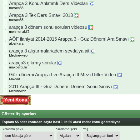
Arapça 3 Konu Anlatımlı Ders Videoları
nurşen35
Arapça 3 Tek Ders Sınavı 2013
nurşen35
arapça 3 dönem sonu soruları videosu
mehmet akif2
AÖF ilahiyat 2014-2015 Arapça 3 - Güz Dönemi Ara Sınavı
alperkara
arapça 3 alıştırmalar/adem sevda'ya ait
Medine-web
arapça3 çıkmış sorular
makbergülü
Güz dönemi Arapça I ve Arapça III Mezid fiiller Video
Mikdad
2011 Arapça III - Güz Dönemi Dönem Sonu Sınavı
Medineweb
Gösteriliş ayarları
Toplam 55 adet konudan sayfa basi 1 ile 50 arasi kadar konu gösteriliyor
Sıralama şekli
Sıralama şekli
Yaş