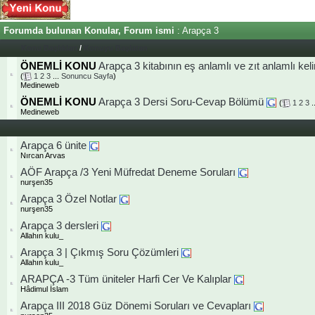
Forumda bulunan Konular, Forum ismi
: Arapça 3
Konu Başlıkları
/
Konuyu Başlatan
ÖNEMLİ KONU
Arapça 3 kitabının eş anlamlı ve zıt anlamlı ke
(
1
2
3
...
Sonuncu Sayfa
)
Medineweb
ÖNEMLİ KONU
Arapça 3 Dersi Soru-Cevap Bölümü
(
1
2
3
.
Medineweb
Arapça 6 ünite
Nırcan Arvas
AÖF Arapça /3 Yeni Müfredat Deneme Soruları
nurşen35
Arapça 3 Özel Notlar
nurşen35
Arapça 3 dersleri
Allahın kulu_
Arapça 3 | Çıkmış Soru Çözümleri
Allahın kulu_
ARAPÇA -3 Tüm üniteler Harfi Cer Ve Kalıplar
Hâdimul İslam
Arapça III 2018 Güz Dönemi Soruları ve Cevapları