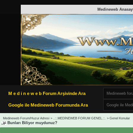
Medineweb Anasay
M e d i n e w e b Forum Arşivinde Ara
Google ile Medineweb Forumunda Ara
Medineweb Forum/Huzur Adresi
>
..::.MEDİNEWEB FORUM GENEL.::.
>
Genel Konular
Bunları Biliyor muydunuz?