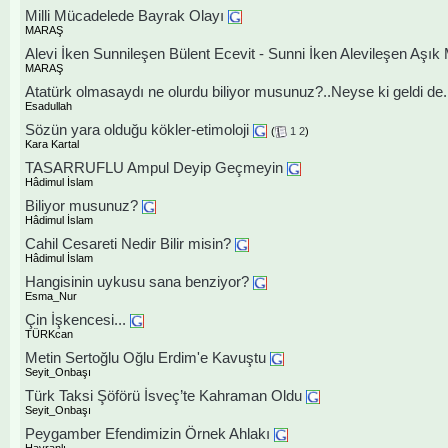
Milli Mücadelede Bayrak Olayı
MARAŞ
Alevi İken Sunnileşen Bülent Ecevit - Sunni İken Alevileşen Aşık
MARAŞ
Atatürk olmasaydı ne olurdu biliyor musunuz?..Neyse ki geldi de..
Esadullah
Sözün yara olduğu kökler-etimoloji
(
1
2
)
Kara Kartal
TASARRUFLU Ampul Deyip Geçmeyin
Hâdimul İslam
Biliyor musunuz?
Hâdimul İslam
Cahil Cesareti Nedir Bilir misin?
Hâdimul İslam
Hangisinin uykusu sana benziyor?
Esma_Nur
Çin İşkencesi...
TÜRKcan
Metin Sertoğlu Oğlu Erdim'e Kavuştu
Seyit_Onbaşı
Türk Taksi Şöförü İsveç’te Kahraman Oldu
Seyit_Onbaşı
Peygamber Efendimizin Örnek Ahlakı