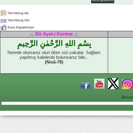
Yeni Mesaj Var
Yeni Mesaj Yok
Konu Kapatılmıştır
Bir Ayet-i Kerime
.::.
.::.
بِسْمِ اللهِ الرَّحْمٰنِ الرَّحِيمِ
Nerede olursanız olun ölüm sizi yakalar. Sağlam
yapılmış kalelerde bulunsanız bile...
(Nisâ-78)
Barın