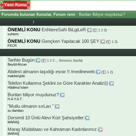
Forumda bulunan Konular, Forum ismi
: Bunları Biliyor muydunuz?
Konu Başlıkları
/
Konuyu Başlatan
ÖNEMLİ KONU
EnNtereSaN BiLgiLeR
(
1
2
3
)
suhtem
ÖNEMLİ KONU
Gençken Yapılacak 100 ŞEY
(
1
2
)
FECR
Tarihte Bugün
(
1
2
3
...
Sonuncu Sayfa
)
Beytül Ahzan
Abdest almanın taşıdığı esrar !! /medineweb
(
1
2
)
makbergülü
Telefon Kullanma Şeklini ze Göre Karakter Analizi))
Hâdimul İslam
Bunları biliyor muydunuz?
H.A.Y.A.T.
"Mutlu olmanın sırLarı "
su damlası
Dersimli 10 Ünlü Alevi Kürt Şahsiyetler
MARAŞ
Maraş Müdafaası ve Kahraman Kadınlarımız
MARAŞ