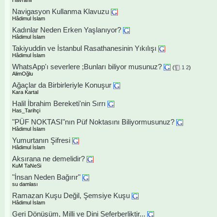
Havranlı
Navigasyon Kullanma Klavuzu
Hâdimul İslam
Kadınlar Neden Erken Yaşlanıyor?
Hâdimul İslam
Takiyuddin ve İstanbul Rasathanesinin Yıkılışı
Hâdimul İslam
WhatsApp'ı severlere ;Bunları biliyor musunuz?
(
1
2
)
AlimOğlu
Ağaçlar da Birbirleriyle Konuşur
Kara Kartal
Halil İbrahim Bereketi'nin Sırrı
Has_Tarihçi
"PÜF NOKTASI"nın Püf Noktasını Biliyormusunuz?
Hâdimul İslam
Yumurtanın Şifresi
Hâdimul İslam
Aksırana ne demelidir?
KuM TaNeSi
"İnsan Neden Bağırır"
su damlası
Ramazan Kuşu Değil, Şemsiye Kuşu
Hâdimul İslam
Geri Dönüşüm, Milli ve Dini Seferberliktir...