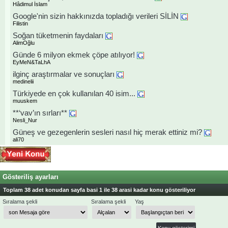
Hâdimul İslam
Google'nin sizin hakkınızda topladığı verileri SİLİN
Filistin
Soğan tüketmenin faydaları
AlimOğlu
Günde 6 milyon ekmek çöpe atılıyor!
EyMeN&TaLhA
ilginç araştırmalar ve sonuçları
medinelii
Türkiyede en çok kullanılan 40 isim...
muuskem
**‘vav’ın sırları**
Nesli_Nur
Güneş ve gezegenlerin sesleri nasıl hiç merak ettiniz mi?
ali70
Gösteriliş ayarları
Toplam 38 adet konudan sayfa basi 1 ile 38 arasi kadar konu gösteriliyor
Sıralama şekli
Sıralama şekli
Yaş