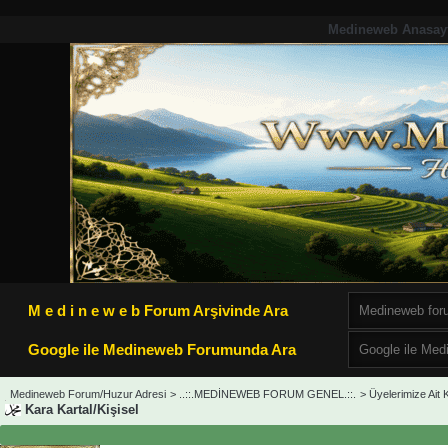
Medineweb Anasay
M e d i n e w e b Forum Arşivinde Ara
Google ile Medineweb Forumunda Ara
Medineweb Forum/Huzur Adresi
>
..::.MEDİNEWEB FORUM GENEL.::.
>
Üyelerimize Ait K
Kara Kartal/Kişisel