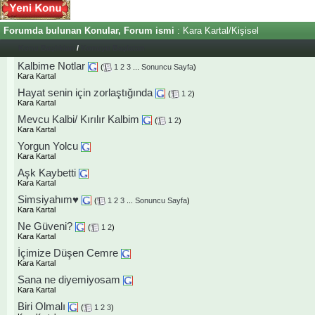
Forumda bulunan Konular, Forum ismi
: Kara Kartal/Kişisel
Konu Başlıkları
/
Konuyu Başlatan
Kalbime Notlar
(
1
2
3
...
Sonuncu Sayfa
)
Kara Kartal
Hayat senin için zorlaştığında
(
1
2
)
Kara Kartal
Mevcu Kalbi/ Kırılır Kalbim
(
1
2
)
Kara Kartal
Yorgun Yolcu
Kara Kartal
Aşk Kaybetti
Kara Kartal
Simsiyahım♥
(
1
2
3
...
Sonuncu Sayfa
)
Kara Kartal
Ne Güveni?
(
1
2
)
Kara Kartal
İçimize Düşen Cemre
Kara Kartal
Sana ne diyemiyosam
Kara Kartal
Biri Olmalı
(
1
2
3
)