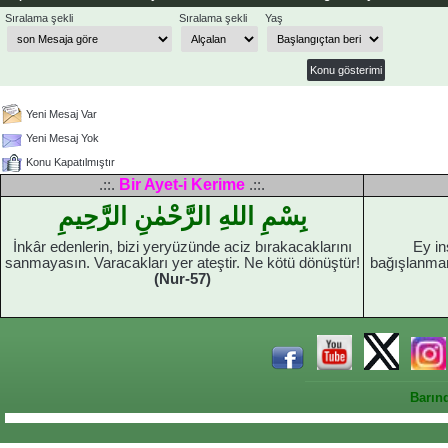
Sıralama şekli
Sıralama şekli
Yaş
Yeni Mesaj Var
Yeni Mesaj Yok
Konu Kapatılmıştır
Bir Ayet-i Kerime
.::.
.::.
بِسْمِ اللهِ الرَّحْمٰنِ الرَّحِيمِ
İnkâr edenlerin, bizi yeryüzünde aciz bırakacaklarını
Ey in
sanmayasın. Varacakları yer ateştir. Ne kötü dönüştür!
bağışlanman
(Nur-57)
Barın