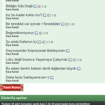
Kara Kartal
Bildiğin Gibi Değil
(
1
2
)
Kara Kartal
tuz bu kadar koktu mu?
(
1
2
)
Kara Kartal
Bir tereddüt var içimde >Tereddütler
(
1
2
)
Kara Kartal
Beğendiremiyoruz
(
1
2
)
Kara Kartal
Şu anda Kafamın İçi
(
1
2
3
)
Kara Kartal
Geçmeyenler Köprüsünde Bekleyenim
Kara Kartal
Lüks değil İnsanca Yaşamaya Çalışmak
(
1
2
)
Kara Kartal
Bu adam benim babam derdi dağlardan büyük
Kara Kartal
Daha fazla Saklayamicam÷)
Kara Kartal
Gösteriliş ayarları
Toplam 19 adet konudan sayfa basi 1 ile 19 arasi kadar konu gösteriliyor