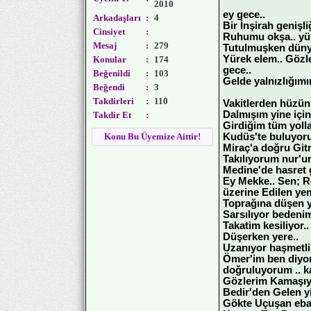
2010
ey gece..
Arkadaşları
:
4
Bir İnşirah genişli
Cinsiyet
:
Ruhumu okşa.. yür
Mesaj
:
279
Tutulmuşken dünyan
Yürek elem.. Gözl
Konular
:
174
gece..
Beğenildi
:
103
Gelde yalnızlığımın
Beğendi
:
3
Takdirleri
:
110
Vakitlerden hüzün 
Dalmışım yine içi
Takdir Et
:
Girdiğim tüm yolla
Konu Bu Üyemize Aittir!
Kudüs'te buluyoru
Miraç'a doğru Git
Takılıyorum nur'u
Medine'de hasret g
Ey Mekke.. Sen; Re
üzerine Edilen yem
Toprağına düşen yi
Sarsılıyor bedenim
Takatim kesiliyor..
Düşerken yere..
Uzanıyor haşmetli 
Ömer'im ben diyor.
doğruluyorum .. k
Gözlerim Kamaşıy
Bedir'den Gelen yiğ
Gökte Uçuşan ebab