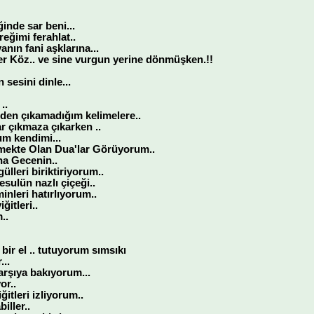
ğinde sar beni...
eğimi ferahlat..
ın fani aşklarına...
er Köz.. ve sine vurgun yerine dönmüşken.!!
 sesini dinle...
..
nden çıkamadığım kelimelere..
r çıkmaza çıkarken ..
m kendimi...
mekte Olan Dua'lar Görüyorum..
na Gecenin..
ülleri biriktiriyorum..
sulün nazlı çiçeği..
inleri hatırlıyorum..
ğitleri..
..
bir el .. tutuyorum sımsıkı
..
arşıya bakıyorum...
or..
itleri izliyorum..
iller..