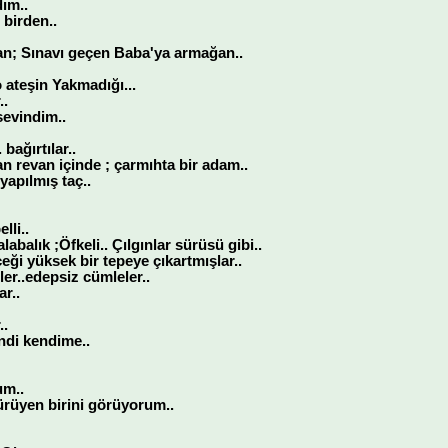
dım..
 birden..
yan; Sınavı geçen Baba'ya armağan..
o ateşin Yakmadığı...
..
sevindim..
bağırtılar..
 revan içinde ; çarmıhta bir adam..
yapılmış taç..
lli..
labalık ;Öfkeli.. Çılgınlar sürüsü gibi..
eği yüksek bir tepeye çıkartmışlar..
ler..edepsiz cümleler..
ar..
..
ndi kendime..
um..
ürüyen birini görüyorum..