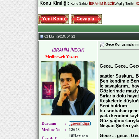
Konu Kimliği:
Konu Sahibi
İBRAHİM İNECİK
,Açılış Tarihi:
0
02 Ekim 2010, 04:22
Gece Konuşmalarım.. 
İBRAHİM İNECİK
Medineweb Yazarı
Gece.. Gece.. Gece
saatler Suskun.. 
Ben kendimle Bera
İç savaşlarım.. ha
Gözlerimde maziyi 
Sırlarla dolu haya
Keşkelerle düştüğ
Seni buldum..
bu sonbahar geces
yada kendimi kaybe
Güz yağmurlarıyla
Durumu
:
Nisyan Şiirleri ya
Medine No
:
12643
Gece ... gece.. Gec
18Haziran
Üyelik T.
: