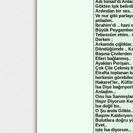
Adı İsmail'di Anla
Gökten Işık belirdi
Ardından bir ses..
Ve nur gibi parla
anladım..
İbrahim'di .. hani 
Büyük Peygamber
Tebessüm ettim.. 
Derken ;
Arkamda çığlıklar.. 
Döndüğümde .. Kan
Başına Çivilerden 
Elleri bağlanmış..
Ayakları Perişan..
Çok Çile Çekmiş be
Etrafta toplanan ka
herkesin görebilec
Hakaret'ler.. Küfür
İsa Diye bağırıyorl
Anladım...
Onu İsa Sanmışlar
Hayır Diyorum Ke
İsa değil bu..
O Şu anda Gökte..
Başımı Kaldırıyor
Bulutlara doğru y
Evet..
işte İsa diyorum...