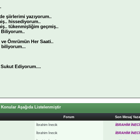
.
de şiirlerimi yazıyorum..
ş.. hissediyorum..
iş.. tükenmişliğim geçmiş..
 Biliyorum..
. ve Ömrümün Her Saati..
 biliyorum...
ı Sukut Ediyorum....
 Konular Aşağıda Listelenmiştir
Forum
Son Mesaj Yaz
İbrahim İnecik
İBRAHİM İNEC
İbrahim İnecik
İBRAHİM İNEC