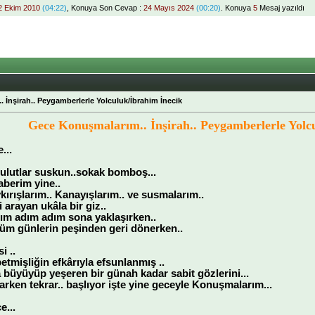
2 Ekim 2010
(04:22)
, Konuya Son Cevap :
24 Mayıs 2024
(00:20)
. Konuya
5
Mesaj yazıldı
İnşirah.. Peygamberlerle Yolculuk/İbrahim İnecik
Gece Konuşmalarım.. İnşirah.. Peygamberlerle Yolc
...
Bulutlar suskun..sokak bomboş...
berim yine..
ykırışlarım.. Kanayışlarım.. ve susmalarım..
arayan ukâla bir giz..
tım adım adım sona yaklaşırken..
üm günlerin peşinden geri dönerken..
i ..
tmişliğin efkârıyla efsunlanmış ..
 büyüyüp yeşeren bir günah kadar sabit gözlerini...
karken tekrar.. başlıyor işte yine geceyle Konuşmalarım...
e...