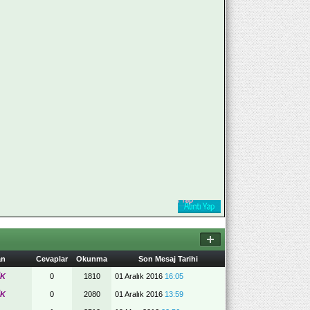
an
Cevaplar
Okunma
Son Mesaj Tarihi
İK
0
1810
01 Aralık 2016
16:05
İK
0
2080
01 Aralık 2016
13:59