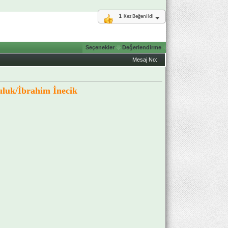
1
Kez Beğenildi
Seçenekler
Değerlendirme
Mesaj No:
1
uluk/İbrahim İnecik