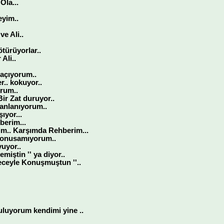
Ola...
eyim..
e Ali..
türüyorlar..
 Ali..
 açıyorum..
r.. kokuyor..
rum..
ir Zat duruyor..
canlanıyorum..
ıyor...
erim...
lim.. Karşımda Rehberim...
 Konusamıyorum..
uyor..
emiştin '' ya diyor..
geceyle Konuşmuştun ''..
luyorum kendimi yine ..