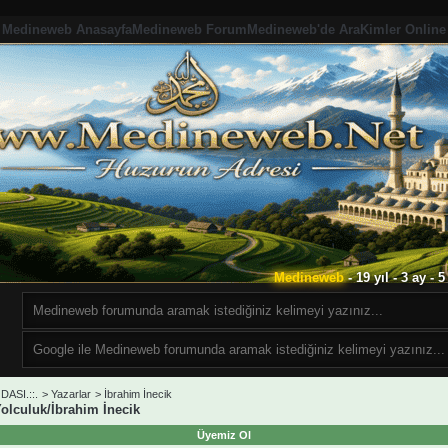
Medineweb Anasayfa
Medineweb Forum
Medineweb'de Ara
Kimler Online
Medineweb
- 19 yıl - 3 ay -
ASI.::.
>
Yazarlar
>
İbrahim İnecik
olculuk/İbrahim İnecik
Üyemiz Ol