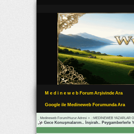
M e d i n e w e b Forum Arşivinde Ara
Google ile Medineweb Forumunda Ara
Medineweb Forum/Huzur Adresi
>
.::MEDİNEWEB YAZARLAR OD
Gece Konuşmalarım.. İnşirah.. Peygamberlerle Y