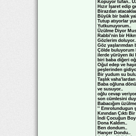
Kopuyor tufan.. Uz
Hızır İşaret edip 
Birazdan atacaklar
Büyük bir balık ya
Tutup atıyorlar yu
Yutkunuyorum..
Üzülme Diyor Mus
Rabbi'nin bir Hikm
Gözlerim doluyor.
Göz yaşlarımdan b
Çölde buluyorum 
ilerde yürüyen iki k
biri baba diğeri oğ
Oğul edep ve haya 
peşlerinden gidiy
Bir yudum su bulu
Taşlık vaha'lardan
Baba oğluna dönü
ve susuyor..
oğlu cevap veriyo
son cümlesini duy
Babacığım üzülme.
'' Emrolundugun şe
Kınından Çıktı Bir
İndi Çocuğun Boy
Dona Kaldım..
Ben dondum..
Hançer Dondu..