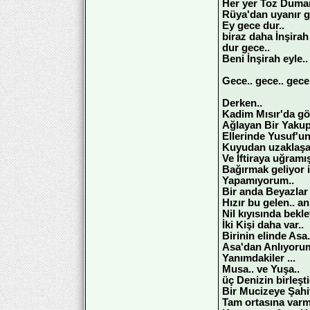
Her yer Toz Duman
Rüya'dan uyanır g
Ey gece dur..
biraz daha İnşirah 
dur gece..
Beni İnşirah eyle..
Gece.. gece.. gece.
Derken..
Kadim Mısır'da g
Ağlayan Bir Yaku
Ellerinde Yusuf'un
Kuyudan uzaklaşa
Ve İftiraya uğramış
Bağırmak geliyor 
Yapamıyorum..
Bir anda Beyazlar 
Hızır bu gelen.. an
Nil kıyısında bekl
İki Kişi daha var..
Birinin elinde Asa.
Asa'dan Anlıyorum
Yanımdakiler ...
Musa.. ve Yuşa..
üç Denizin birleşti
Bir Mucizeye Şahi
Tam ortasına varm