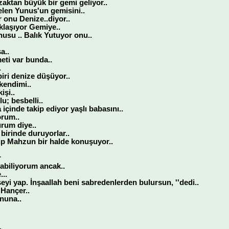
aktan büyük bir gemi geliyor..
gelen Yunus'un gemisini..
 onu Denize..diyor..
klaşıyor Gemiye..
nusu .. Balık Yutuyor onu..
a..
eti var bunda..
.
iri denize düşüyor..
kendimi..
işi..
lu; besbelli..
içinde takip ediyor yaşlı babasını..
orum..
rum diye..
 birinde duruyorlar..
p Mahzun bir halde konuşuyor..
r
abiliyorum ancak..
..
yi yap. İnşaallah beni sabredenlerden bulursun, ''dedi..
 Hançer..
nuna..