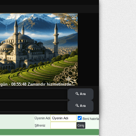
 5 gün - 08:55:49 Zamandır hizmetinizde...
Üyenin Adı
Beni hatırla
Şifreniz