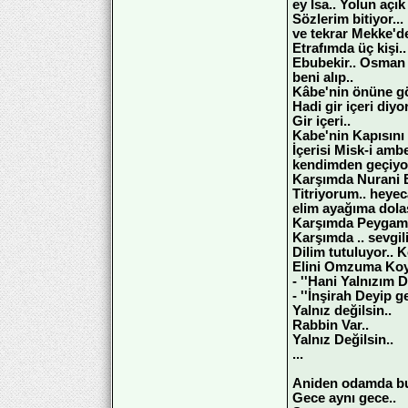
ey İsa.. Yolun açık 
Sözlerim bitiyor...
ve tekrar Mekke'd
Etrafımda üç kişi..
Ebubekir.. Osman v
beni alıp..
Kâbe'nin önüne gö
Hadi gir içeri diyor
Gir içeri..
Kabe'nin Kapısını
İçerisi Misk-i ambe
kendimden geçiyo
Karşımda Nurani B
Titriyorum.. heye
elim ayağıma dolaş
Karşımda Peygamb
Karşımda .. sevgi
Dilim tutuluyor..
Elini Omzuma Koy
- ''Hani Yalnızım D
- ''İnşirah Deyip 
Yalnız değilsin..
Rabbin Var..
Yalnız Değilsin..
...
Aniden odamda bu
Gece aynı gece..