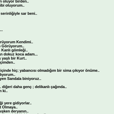
 oluyor birden..
ibi oluyorum..
serinliğiyle sar beni..
..
örüyorum Kendimi..
p Görüyorum..
 Kanlı gömleği..
n dokuz koca adam...
 yaşlı bir Kurt..
içimden..
içinde hiç; yabancısı olmadığım bir sima çıkıyor önüme..
lıyorum..
eyen Sandala biniyoruz..
. diğeri daha genç ; delikanlı çağında..
 ki..
ği yere gidiyorlar..
t Olmaya..
ışken deryanın..