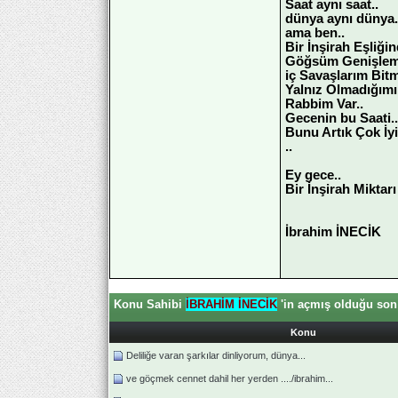
Saat aynı saat..
dünya aynı dünya.
ama ben..
Bir İnşirah Eşliğin
Göğsüm Genişlemi
iç Savaşlarım Bitm
Yalnız Olmadığımı
Rabbim Var..
Gecenin bu Saati.
Bunu Artık Çok İyi
..
Ey gece..
Bir İnşirah Miktar
İbrahim İNECİK
Konu Sahibi
İBRAHİM İNECİK
'in açmış olduğu son
Konu
Deliliğe varan şarkılar dinliyorum, dünya...
ve göçmek cennet dahil her yerden ..../ibrahim...