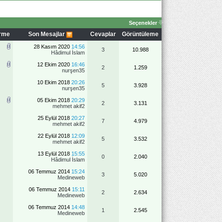
Seçenekler
irme
Son Mesajlar
Cevaplar
Görüntüleme
28 Kasım 2020
14:56
3
10.988
Hâdimul İslam
12 Ekim 2020
16:46
2
1.259
nurşen35
10 Ekim 2018
20:26
5
3.928
nurşen35
05 Ekim 2018
20:29
2
3.131
mehmet akif2
25 Eylül 2018
20:27
7
4.979
mehmet akif2
22 Eylül 2018
12:09
5
3.532
mehmet akif2
13 Eylül 2018
15:55
0
2.040
Hâdimul İslam
06 Temmuz 2014
15:24
3
5.020
Medineweb
06 Temmuz 2014
15:11
2
2.634
Medineweb
06 Temmuz 2014
14:48
1
2.545
Medineweb