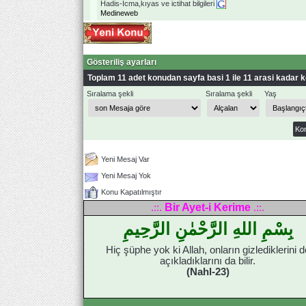
Hadis-İcma,kıyas ve ictihat bilgileri
Medineweb
Gösteriliş ayarları
Toplam 11 adet konudan sayfa basi 1 ile 11 arasi kadar k
Sıralama şekli
Sıralama şekli
Yaş
Yeni Mesaj Var
Yeni Mesaj Yok
Konu Kapatılmıştır
Bir Ayet-i Kerime
.::.
.::.
بِسْمِ اللهِ الرَّحْمٰنِ الرَّحِيمِ
Hiç şüphe yok ki Allah, onların gizlediklerini d
açıkladıklarını da bilir.
(Nahl-23)