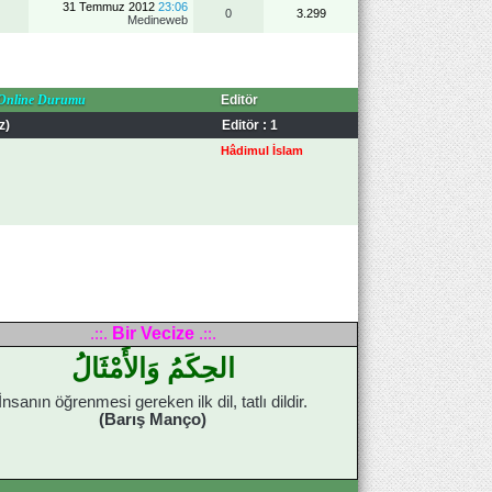
31 Temmuz 2012
23:06
0
3.299
Medineweb
Online Durumu
Editör
z)
Editör : 1
Hâdimul İslam
Bir Vecize
.::.
.::.
الحِكَمُ وَالأَمْثَالُ
İnsanın öğrenmesi gereken ilk dil, tatlı dildir.
(Barış Manço)