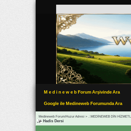
M e d i n e w e b Forum Arşivinde Ara
Google ile Medineweb Forumunda Ara
Medineweb Forum/Huzur Adresi
>
.::MEDİNEWEB DİN HİZMETLE
Hadis Dersi