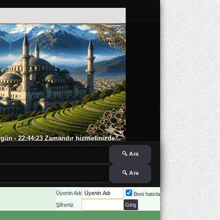
 6 gün - 22:44:23 Zamandır hizmetinizde...
Üyenin Adı
Beni hatırla
Şifreniz