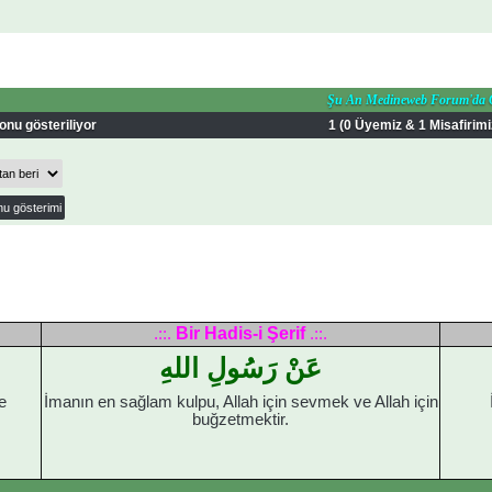
Şu An Medineweb Forum'da 
onu gösteriliyor
1 (0 Üyemiz & 1 Misafirimi
Bir Hadis-i Şerif
.::.
.::.
عَنْ رَسُولِ اللهِ
e
İmanın en sağlam kulpu, Allah için sevmek ve Allah için
buğzetmektir.