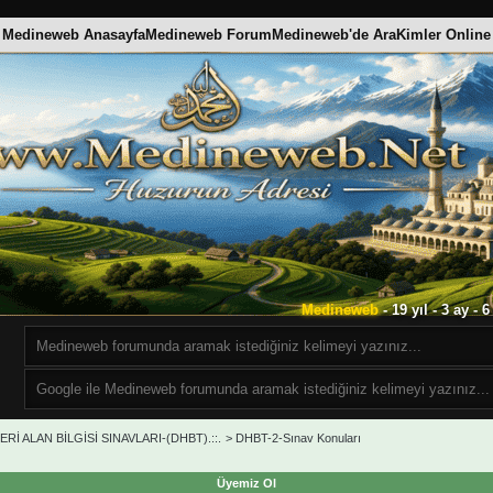
Medineweb Anasayfa
Medineweb Forum
Medineweb'de Ara
Kimler Online
Medineweb
- 19 yıl - 3 ay -
Rİ ALAN BİLGİSİ SINAVLARI-(DHBT).::.
>
DHBT-2-Sınav Konuları
Üyemiz Ol