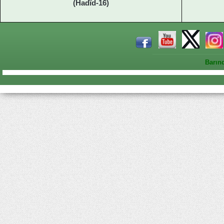
(Hadîd-16)
Barın