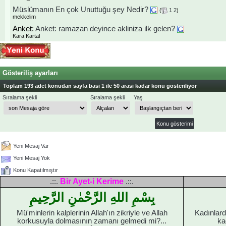
Müslümanın En çok Unuttuğu şey Nedir?
(
1
2
)
mekkelim
Anket:
Anket: ramazan deyince akliniza ilk gelen?
Kara Kartal
Gösteriliş ayarları
Toplam 193 adet konudan sayfa basi 1 ile 50 arasi kadar konu gösteriliyor
Sıralama şekli
Sıralama şekli
Yaş
Yeni Mesaj Var
Yeni Mesaj Yok
Konu Kapatılmıştır
Bir Ayet-i Kerime
.::.
.::.
بِسْمِ اللهِ الرَّحْمٰنِ الرَّحِيمِ
Mü'minlerin kalplerinin Allah'ın zikriyle ve Allah
Kadınlard
korkusuyla dolmasının zamanı gelmedi mi?...
ka