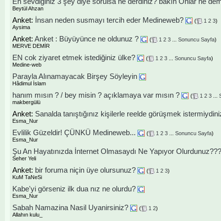
En sevdiğiniz 3 şey diye sorulsa ne derdiniz? bakın Onlar ne demi
Beytül Ahzan
Anket:
İnsan neden susmayı tercih eder Medineweb?
(
1
2
3
)
Aysima
Anket:
Anket : Büyüyünce ne oldunuz ?
(
1
2
3
...
Sonuncu Sayfa
)
MERVE DEMİR
EN cok ziyaret etmek istediğiniz ülke?
(
1
2
3
...
Sonuncu Sayfa
)
Medine-web
Parayla Alınamayacak Birşey Söyleyin
Hâdimul İslam
hanım mısın ? / bey misin ? açıklamaya var mısın ?
(
1
2
3
...
makbergülü
Anket:
Sanalda tanıştığınız kişilerle reelde görüşmek istermiydin
Esma_Nur
Evlilik Güzeldir! ÇÜNKÜ Medineweb...
(
1
2
3
...
Sonuncu Sayfa
)
Esma_Nur
Şu An Hayatınızda İnternet Olmasaydı Ne Yapıyor Olurdunuz??
Seher Yeli
Anket:
bir foruma niçin üye olursunuz?
(
1
2
3
)
KuM TaNeSi
Kabe'yi görseniz ilk dua nız ne olurdu?
Esma_Nur
Sabah Namazina Nasil Uyanirsiniz?
(
1
2
)
Allahın kulu_