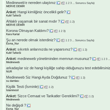
Medineweb'e nereden ulaştınız
(
1
2
3
...
Sonuncu Sayfa
)
MERVE DEMİR
Anket:
Hangi kimliğiniz öncelikli gelir?
KuM TaNeSi
Ahlaklı yaşamak bir sanat mıdır ?
(
1
2
)
MERVE DEMİR
Korona Olmayan Kaldımı?
(
1
2
3
)
Kara Kartal
Şu an nerede olmak isterdiniz?
(
1
2
3
...
Sonuncu Sayfa
)
Esma_Nur
Anket:
sıkıntılı anlarınızda ne yaparsınız?
(
1
2
)
KuM TaNeSi
Anket:
medineweb yönetiminden memnun musunuz?
(
1
2
3
..
Medineweb
arkadaşlar siz de hangi kişiliğe sahip olduğunuzu test edebilirsini
NUR
Medineweb Siz Hangi Ayda Doğdunuz ?
(
1
2
)
su damlası
Kişilik Testi (İsminle)
(
1
2
)
İslaminesil
Anket:
Sizce Cemaat ve Tarikatler Gereklimi?
(
1
2
)
Medineweb
Ne değişdi ?
Esma_Nur