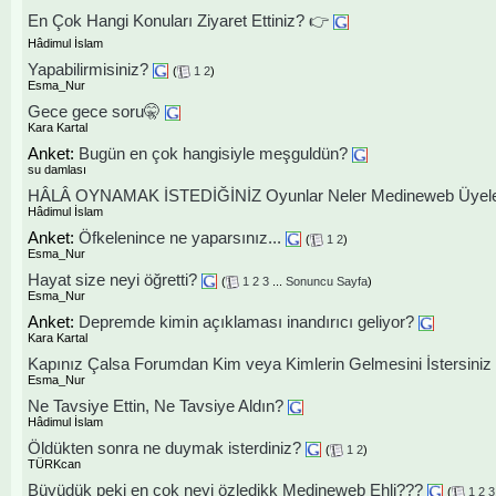
En Çok Hangi Konuları Ziyaret Ettiniz? 👉
Hâdimul İslam
Yapabilirmisiniz?
(
1
2
)
Esma_Nur
Gece gece soru🤫
Kara Kartal
Anket:
Bugün en çok hangisiyle meşguldün?
su damlası
HÂLÂ OYNAMAK İSTEDİĞİNİZ Oyunlar Neler Medineweb Üyele
Hâdimul İslam
Anket:
Öfkelenince ne yaparsınız...
(
1
2
)
Esma_Nur
Hayat size neyi öğretti?
(
1
2
3
...
Sonuncu Sayfa
)
Esma_Nur
Anket:
Depremde kimin açıklaması inandırıcı geliyor?
Kara Kartal
Kapınız Çalsa Forumdan Kim veya Kimlerin Gelmesini İstersiniz
Esma_Nur
Ne Tavsiye Ettin, Ne Tavsiye Aldın?
Hâdimul İslam
Öldükten sonra ne duymak isterdiniz?
(
1
2
)
TÜRKcan
Büyüdük peki en çok neyi özledikk Medineweb Ehli???
(
1
2
3