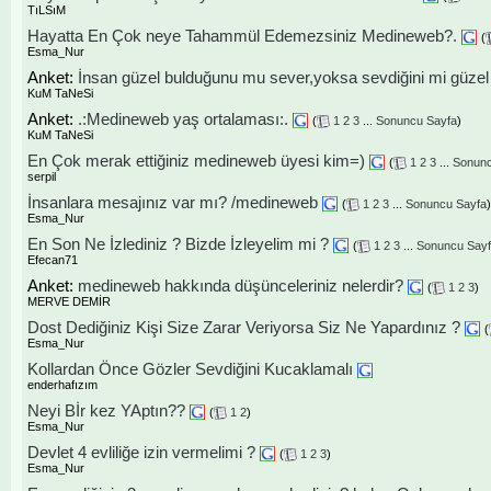
TıLSıM
Hayatta En Çok neye Tahammül Edemezsiniz Medineweb?.
(
Esma_Nur
Anket:
İnsan güzel bulduğunu mu sever,yoksa sevdiğini mi güzel
KuM TaNeSi
Anket:
.:Medineweb yaş ortalaması:.
(
1
2
3
...
Sonuncu Sayfa
)
KuM TaNeSi
En Çok merak ettiğiniz medineweb üyesi kim=)
(
1
2
3
...
Sonunc
serpil
İnsanlara mesajınız var mı? /medineweb
(
1
2
3
...
Sonuncu Sayfa
)
Esma_Nur
En Son Ne İzlediniz ? Bizde İzleyelim mi ?
(
1
2
3
...
Sonuncu Say
Efecan71
Anket:
medineweb hakkında düşünceleriniz nelerdir?
(
1
2
3
)
MERVE DEMİR
Dost Dediğiniz Kişi Size Zarar Veriyorsa Siz Ne Yapardınız ?
(
Esma_Nur
Kollardan Önce Gözler Sevdiğini Kucaklamalı
enderhafızım
Neyi Bİr kez YAptın??
(
1
2
)
Esma_Nur
Devlet 4 evliliğe izin vermelimi ?
(
1
2
3
)
Esma_Nur