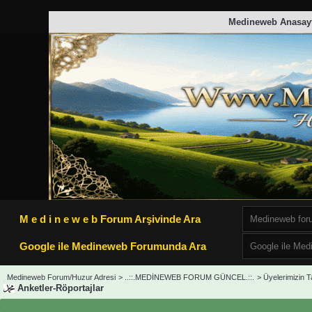
Medineweb Anasay
M e d i n e w e b Forum Arşivinde Ara
Google ile Medineweb Forumunda Ara
Medineweb Forum/Huzur Adresi
>
..::.MEDİNEWEB FORUM GÜNCEL.::.
>
Üyelerimizin 
Anketler-Röportajlar