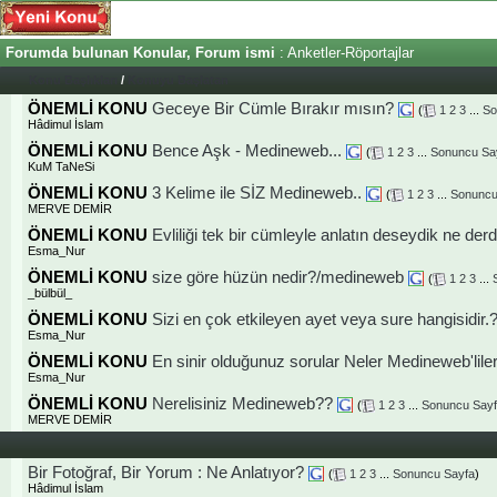
Forumda bulunan Konular, Forum ismi
: Anketler-Röportajlar
Konu Başlıkları
/
Konuyu Başlatan
ÖNEMLİ KONU
Geceye Bir Cümle Bırakır mısın?
(
1
2
3
...
So
Hâdimul İslam
ÖNEMLİ KONU
Bence Aşk - Medineweb...
(
1
2
3
...
Sonuncu Sa
KuM TaNeSi
ÖNEMLİ KONU
3 Kelime ile SİZ Medineweb..
(
1
2
3
...
Sonuncu
MERVE DEMİR
ÖNEMLİ KONU
Evliliği tek bir cümleyle anlatın deseydik ne derd
Esma_Nur
ÖNEMLİ KONU
size göre hüzün nedir?/medineweb
(
1
2
3
...
_bülbül_
ÖNEMLİ KONU
Sizi en çok etkileyen ayet veya sure hangisidir.
Esma_Nur
ÖNEMLİ KONU
En sinir olduğunuz sorular Neler Medineweb'lile
Esma_Nur
ÖNEMLİ KONU
Nerelisiniz Medineweb??
(
1
2
3
...
Sonuncu Say
MERVE DEMİR
Bir Fotoğraf, Bir Yorum : Ne Anlatıyor?
(
1
2
3
...
Sonuncu Sayfa
)
Hâdimul İslam