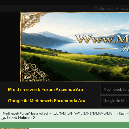
Medineweb Anasay
M e d i n e w e b Forum Arşivinde Ara
Google ile Medineweb Forumunda Ara
Medineweb Forum/Huzur Adresi
>
..::.İLİTAM İLAHİYAT LİSANS TAMAMLAMA.::.
>
İlitam 4
İslam Hukuku 2