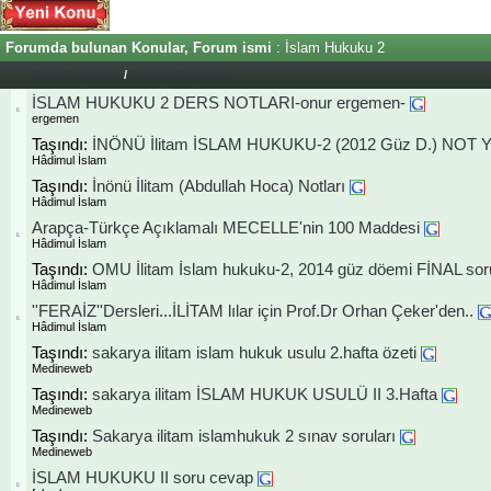
Forumda bulunan Konular, Forum ismi
: İslam Hukuku 2
Konu Başlıkları
/
Konuyu Başlatan
İSLAM HUKUKU 2 DERS NOTLARI-onur ergemen-
ergemen
Taşındı:
İNÖNÜ İlitam İSLAM HUKUKU-2 (2012 Güz D.) NOT Yük
Hâdimul İslam
Taşındı:
İnönü İlitam (Abdullah Hoca) Notları
Hâdimul İslam
Arapça-Türkçe Açıklamalı MECELLE'nin 100 Maddesi
Hâdimul İslam
Taşındı:
OMU İlitam İslam hukuku-2, 2014 güz döemi FİNAL soru
Hâdimul İslam
''FERAİZ''Dersleri...İLİTAM lılar için Prof.Dr Orhan Çeker'den..
Hâdimul İslam
Taşındı:
sakarya ilitam islam hukuk usulu 2.hafta özeti
Medineweb
Taşındı:
sakarya ilitam İSLAM HUKUK USULÜ II 3.Hafta
Medineweb
Taşındı:
Sakarya ilitam islamhukuk 2 sınav soruları
Medineweb
İSLAM HUKUKU II soru cevap