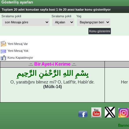
Gösteriliş ayarları
Toplam 20 adet konudan sayfa basi 1 ile 20 arasi kadar konu gösteriliyor
Sıralama şekli
Sıralama şekli
Yaş
Yeni Mesaj Var
Yeni Mesaj Yok
Konu Kapatılmıştır
Bir Ayet-i Kerime
.::.
.::.
بِسْمِ اللهِ الرَّحْمٰنِ الرَّحِيمِ
O, yarattığını bilmez mi? O, Latîf'tir, Habîr'dir.
Her 
(Mülk-14)
Barın