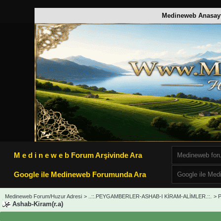
Medineweb Anasay
M e d i n e w e b Forum Arşivinde Ara
Google ile Medineweb Forumunda Ara
Medineweb Forum/Huzur Adresi
>
..::.PEYGAMBERLER-ASHAB-I KİRAM-ALİMLER.::.
>
P
Ashab-Kiram(r.a)