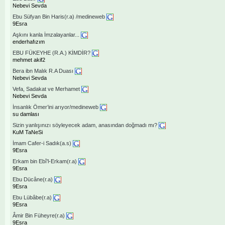
Nebevi Sevda
Ebu Süfyan Bin Haris(r.a) /medineweb
9Esra
Aşkını kanla İmzalayanlar...
enderhafızım
EBU FÜKEYHE (R.A.) KİMDİR?
mehmet akif2
Bera ibn Malık R.A Duası
Nebevi Sevda
Vefa, Sadakat ve Merhamet
Nebevi Sevda
İnsanlık Ömer’ini arıyor/medineweb
su damlası
Sizin yanlışınızı söyleyecek adam, anasından doğmadı mı?
KuM TaNeSi
İmam Cafer-i Sadık(a.s)
9Esra
Erkam bin Ebî'l-Erkam(r.a)
9Esra
Ebu Dücâne(r.a)
9Esra
Ebu Lübâbe(r.a)
9Esra
Âmir Bin Füheyre(r.a)
9Esra