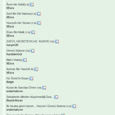
Âsım bin Sabit(r.a)
9Esra
Sa'd Bin Ebi Vakkas(r.a)
9Esra
Huzeyfe bin Yeman (r.a)
9Esra
Enes Bin Malik (r.a)
9Esra
ZATÜ'L HİCRETEYN HZ. RUKİYE (ra)
nurşen35
Ümmü Seleme (ra)
KardelenGül
Bilal-i Habeşi
9Esra
Ammar Bin Yasir(R.A)
9Esra
Hz Ömer'in Duası
Belgin
Kuran ile Sarsılan Ömer (ra)
enderhafızım
Sahabenin dilinden düşürmediği Dua ..
Beytül Ahzan
İlk hicaba giren hanım ...Hazret-i Ümmü Seleme (r.a)
enderhafızım