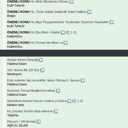
ÖNEMLİ KONU
Hz.Alinin Müslüman Olması
KuM TaNeSi
ÖNEMLİ KONU
Hz. Ömer Adalet Sahibi Bir İslam Halifesi
Belgin
ÖNEMLİ KONU
Hz.Aliye Peygamberimiz Tarafından Söylenen Nasihatler
KuM TaNeSi
ÖNEMLİ KONU
Hz.Ebu Bekr-i Sıddık
(
1
2
)
KalbinNûru
ÖNEMLİ KONU
Hz.Osman bin Affan r.a
KalbinNûru
Ashabı Kiram Gerçeği
Hâdimul İslam
Söz Verene Bir Çift Söz
Muhteşem
Ente eslemte ‘ala ma eslefte ‘aleyk /Sa'saa b. Naciye
Hâdimul İslam
Numunei Timsal Muallimi Evvelimiz
Hâdimul İslam
Müminlerin Annesi Hazret-i Hatice-yi Kübra
(
1
2
)
Medine-web
Hz.Zeynep Yezid'e hitab ederken
YaŞuHa
Ebuzerr / (Ali Şeriati)
AŞK'ÜL İSLAM