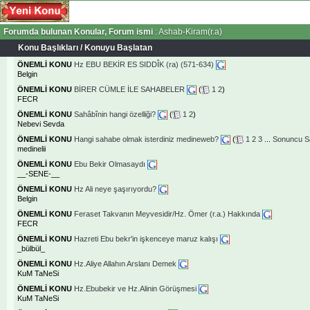
Forumda bulunan Konular, Forum ismi
: Ashab-Kiram(r.a)
Konu Başlıkları
/
Konuyu Başlatan
ÖNEMLİ KONU
Hz EBU BEKİR ES SIDDÎK (ra) (571-634)
Belgin
ÖNEMLİ KONU
BİRER CÜMLE İLE SAHABELER
(
1
2
)
FECR
ÖNEMLİ KONU
Sahâbînin hangi özelliği?
(
1
2
)
Nebevi Sevda
ÖNEMLİ KONU
Hangi sahabe olmak isterdiniz medineweb?
(
1
2
3
...
Sonuncu S
medinelii
ÖNEMLİ KONU
Ebu Bekir Olmasaydı
__-SENE-__
ÖNEMLİ KONU
Hz Ali neye şaşırıyordu?
Belgin
ÖNEMLİ KONU
Feraset Takvanın Meyvesidir/Hz. Ömer (r.a.) Hakkında
FECR
ÖNEMLİ KONU
Hazreti Ebu bekr'in işkenceye maruz kalışı
_bülbül_
ÖNEMLİ KONU
Hz.Aliye Allahın Arslanı Demek
KuM TaNeSi
ÖNEMLİ KONU
Hz.Ebubekir ve Hz.Alinin Görüşmesi
KuM TaNeSi