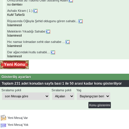
Omuzunda Su Tulumu Olan Susamış Adam
su damlası
Ashabı Kiram ( 1 )
KuM TaNeSi
Rüyasında Oğluyla Şehid oldugunu gören sahabi...
İslaminesil
Meleklerin Yıkadığı Sahabe
İslaminesil
Hıc namaz kılmadan sehit olan sahabe ...
İslaminesil
Dar ağacındaki kutlu sahabii....
İslaminesil
Gösteriliş ayarları
Toplam 231 adet konudan sayfa basi 1 ile 50 arasi kadar konu gösteriliyor
Sıralama şekli
Sıralama şekli
Yaş
Yeni Mesaj Var
Yeni Mesaj Yok