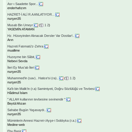
Asr-ı Saadette Spor...
enderhafızım
HAZRET-İ ALİ R.A ANLATIYOR...
nurşen35
Musab Bin Umeyr
(
1
2
)
YASEMİN ATAMAN
Hz. Hüseyinden Alınacak Dersler Var Dostlar!..
Arın
Hazreti Fatımatü'z-Zehra
muallime
Huzeyme bin Sâbit,
Nebevi Sevda
İleri Ey Mus'ab İleri
nurşen35
Muhammed'in (sav).. Hatice'si (ra)..
(
1
2
)
nurşen35
Ka'b bin Malik'in (r.a) Samimiyeti, Doğru Sözlülüğü ve Tevbesi
Hâdimul İslam
" ALLAH kullarının tevbesine sevinendir "
Beytül Ahzan
Sahabe Bugün Yaşasaydı..
nurşen35
Müminlerin Annesi Hazret-i Ayşe-i Sıddıyka (r.a.)
Medine-web
Ebu Basir