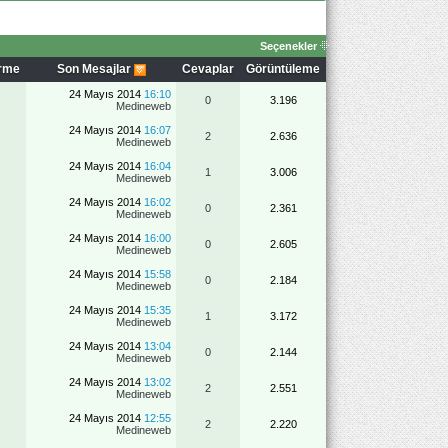
Seçenekler
irme
Son Mesajlar
Cevaplar
Görüntüleme
24 Mayıs 2014
16:10
0
3.196
Medineweb
24 Mayıs 2014
16:07
2
2.636
Medineweb
24 Mayıs 2014
16:04
1
3.006
Medineweb
24 Mayıs 2014
16:02
0
2.361
Medineweb
24 Mayıs 2014
16:00
0
2.605
Medineweb
24 Mayıs 2014
15:58
0
2.184
Medineweb
24 Mayıs 2014
15:35
1
3.172
Medineweb
24 Mayıs 2014
13:04
0
2.144
Medineweb
24 Mayıs 2014
13:02
2
2.551
Medineweb
24 Mayıs 2014
12:55
2
2.220
Medineweb