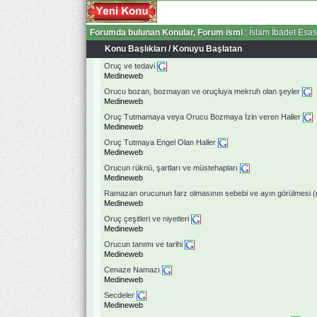
Forumda bulunan Konular, Forum ismi
: İslam İbadet Esa
Konu Başlıkları
/
Konuyu Başlatan
Oruç ve tedavi
Medineweb
Orucu bozan, bozmayan ve oruçluya mekruh olan şeyler
Medineweb
Oruç Tutmamaya veya Orucu Bozmaya İzin veren Haller
Medineweb
Oruç Tutmaya Engel Olan Haller
Medineweb
Orucun rüknü, şartları ve müstehapları
Medineweb
Ramazan orucunun farz olmasının sebebi ve ayın görülmesi (rü’
Medineweb
Oruç çeşitleri ve niyetleri
Medineweb
Orucun tanımı ve tarihi
Medineweb
Cenaze Namazı
Medineweb
Secdeler
Medineweb