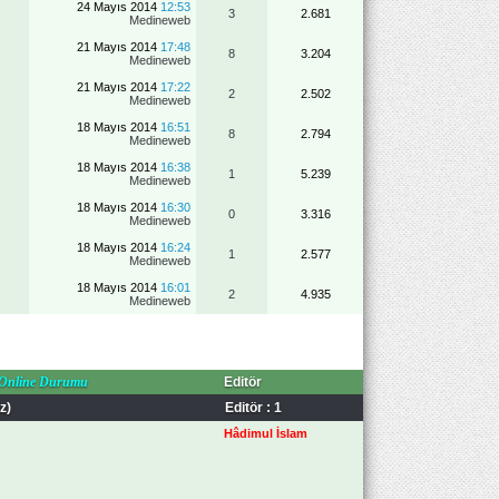
24 Mayıs 2014
12:53
3
2.681
Medineweb
21 Mayıs 2014
17:48
8
3.204
Medineweb
21 Mayıs 2014
17:22
2
2.502
Medineweb
18 Mayıs 2014
16:51
8
2.794
Medineweb
18 Mayıs 2014
16:38
1
5.239
Medineweb
18 Mayıs 2014
16:30
0
3.316
Medineweb
18 Mayıs 2014
16:24
1
2.577
Medineweb
18 Mayıs 2014
16:01
2
4.935
Medineweb
 Online Durumu
Editör
z)
Editör : 1
Hâdimul İslam