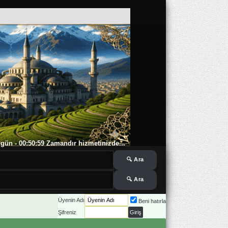
 7 gün - 00:50:59 Zamandır hizmetinizde...
Üyenin Adı
Beni hatırla
Şifreniz