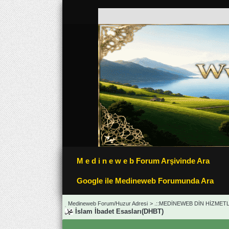
M e d i n e w e b Forum Arşivinde Ara
Google ile Medineweb Forumunda Ara
Medineweb Forum/Huzur Adresi
>
.::MEDİNEWEB DİN HİZMETLE
İslam İbadet Esasları(DHBT)