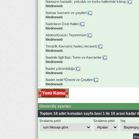
Namazın hastalık, yolculuk ve korku hallerinde kılınışı
Medineweb
Namaz kavramı ve çeşitleri
Medineweb
Kadınların Özel Halleri
Medineweb
Abdest/Gusül / Teyemmüm
Medineweb
Temizlik Kavramı( hades,necaset)
Medineweb
İbadetle İlgili Bazı Terim ve Kavramlar
Medineweb
İbadet yükümlülüğü
Medineweb
İbadet nedir?Önemi ve Çeşitleri
Medineweb
Gösteriliş ayarları
Toplam 18 adet konudan sayfa basi 1 ile 18 arasi kadar k
Sıralama şekli
Sıralama şekli
Yaş