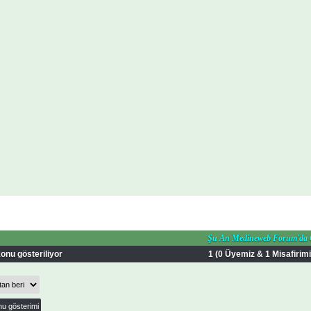
Şu An Medineweb Forum'da
onu gösteriliyor
1 (0 Üyemiz & 1 Misafirimi