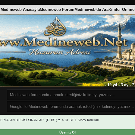
Medineweb Anasayfa
Medineweb Forum
Medineweb'de Ara
Kimler Online
Medineweb
- 19 yıl - 3 ay -
Rİ ALAN BİLGİSİ SINAVLARI-(DHBT).::.
>
DHBT-1-Sınav Konuları
Üyemiz Ol