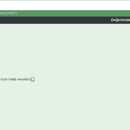
sları(DHBT)
Değerlend
yet-i hilal) meselesi